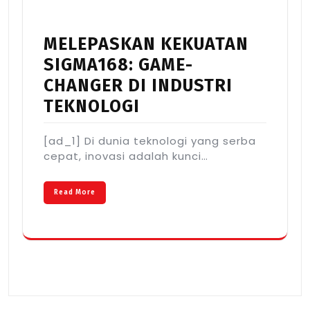
MELEPASKAN KEKUATAN
SIGMA168: GAME-
CHANGER DI INDUSTRI
TEKNOLOGI
[ad_1] Di dunia teknologi yang serba
cepat, inovasi adalah kunci…
Read More