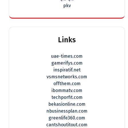
pkv
Links
uae-times.com
gamerifys.com
inspiratif.net
vsmsnetworks.com
offthem.com
ibommatv.com
techporfit.com
bekasionline.com
nbusinessplan.com
greenlife360.com
cantshoutitout.com