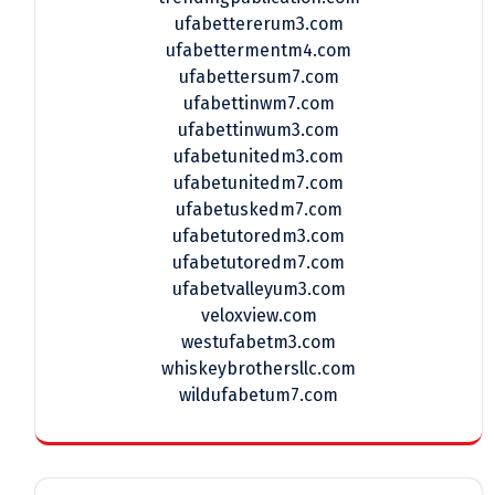
ufabettererum3.com
ufabettermentm4.com
ufabettersum7.com
ufabettinwm7.com
ufabettinwum3.com
ufabetunitedm3.com
ufabetunitedm7.com
ufabetuskedm7.com
ufabetutoredm3.com
ufabetutoredm7.com
ufabetvalleyum3.com
veloxview.com
westufabetm3.com
whiskeybrothersllc.com
wildufabetum7.com