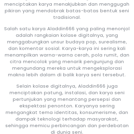
menciptakan karya menakjubkan dan menggugah
pikiran yang mendobrak batas-batas bentuk seni
tradisional.
Salah satu karya Aladdin666 yang paling menonjol
adalah rangkaian kolase digitalnya, yang
menggabungkan unsur budaya pop, surealisme,
dan komentar sosial. Karya-karya ini sering kali
menampilkan warna-warna cerah, pola rumit, dan
citra mencolok yang menarik pengunjung dan
mengundang mereka untuk mengeksplorasi
makna lebih dalam di balik karya seni tersebut.
Selain kolase digitalnya, Aladdin666 juga
menciptakan patung, instalasi, dan karya seni
pertunjukan yang menantang persepsi dan
ekspektasi penonton. Karyanya sering
mengangkat tema identitas, konsumerisme, dan
dampak teknologi terhadap masyarakat,
sehingga memicu perbincangan dan perdebatan
di dunia seni.