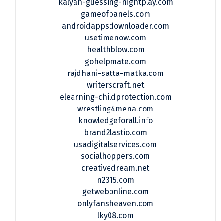
kalyan-guessing-nightplay.com
gameofpanels.com
androidappsdownloader.com
usetimenow.com
healthblow.com
gohelpmate.com
rajdhani-satta-matka.com
writerscraft.net
elearning-childprotection.com
wrestling4mena.com
knowledgeforall.info
brand2lastio.com
usadigitalservices.com
socialhoppers.com
creativedream.net
n2315.com
getwebonline.com
onlyfansheaven.com
lky08.com