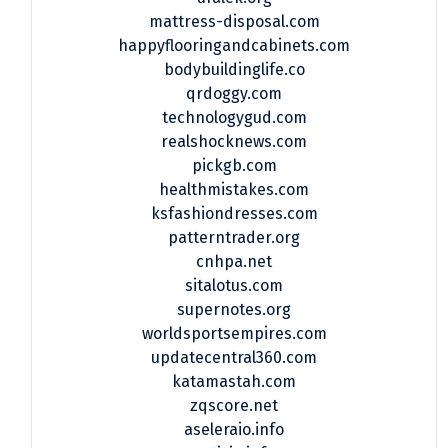
mattress-disposal.com
happyflooringandcabinets.com
bodybuildinglife.co
qrdoggy.com
technologygud.com
realshocknews.com
pickgb.com
healthmistakes.com
ksfashiondresses.com
patterntrader.org
cnhpa.net
sitalotus.com
supernotes.org
worldsportsempires.com
updatecentral360.com
katamastah.com
zqscore.net
aseleraio.info