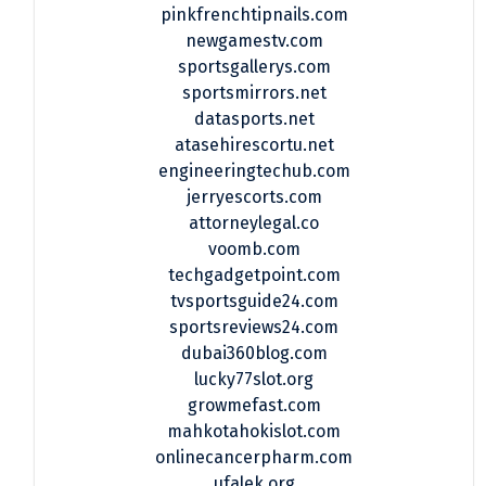
pinkfrenchtipnails.com
newgamestv.com
sportsgallerys.com
sportsmirrors.net
datasports.net
atasehirescortu.net
engineeringtechub.com
jerryescorts.com
attorneylegal.co
voomb.com
techgadgetpoint.com
tvsportsguide24.com
sportsreviews24.com
dubai360blog.com
lucky77slot.org
growmefast.com
mahkotahokislot.com
onlinecancerpharm.com
ufalek.org