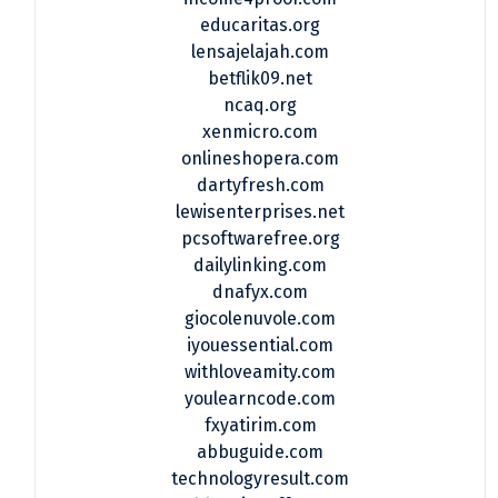
educaritas.org
lensajelajah.com
betflik09.net
ncaq.org
xenmicro.com
onlineshopera.com
dartyfresh.com
lewisenterprises.net
pcsoftwarefree.org
dailylinking.com
dnafyx.com
giocolenuvole.com
iyouessential.com
withloveamity.com
youlearncode.com
fxyatirim.com
abbuguide.com
technologyresult.com