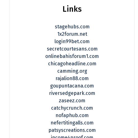
Links
stagehubs.com
1x2forum.net
login99bet.com
secretcourtesans.com
onlinebahisforum1.com
chicagoheadline.com
camming.org
rajalion88.com
goupuntacana.com
riversedgepark.com
zaseez.com
catchycrunch.com
nofaphub.com
nefertitingalls.com
patsyscreations.com
income4proof.com