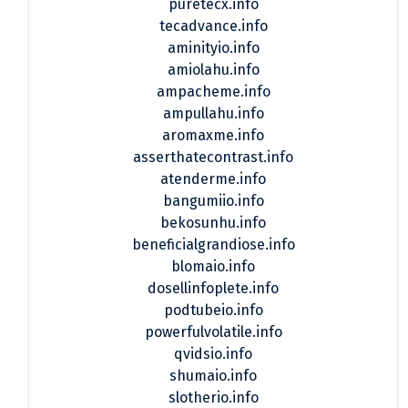
puretecx.info
tecadvance.info
aminityio.info
amiolahu.info
ampacheme.info
ampullahu.info
aromaxme.info
asserthatecontrast.info
atenderme.info
bangumiio.info
bekosunhu.info
beneficialgrandiose.info
blomaio.info
dosellinfoplete.info
podtubeio.info
powerfulvolatile.info
qvidsio.info
shumaio.info
slotherio.info