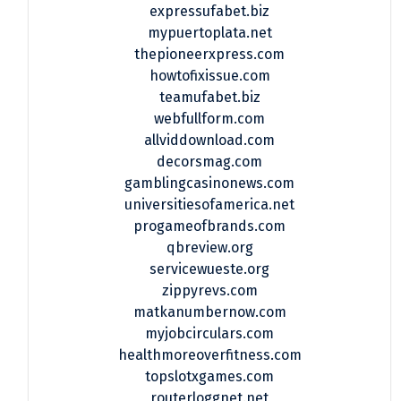
expressufabet.biz
mypuertoplata.net
thepioneerxpress.com
howtofixissue.com
teamufabet.biz
webfullform.com
allviddownload.com
decorsmag.com
gamblingcasinonews.com
universitiesofamerica.net
progameofbrands.com
qbreview.org
servicewueste.org
zippyrevs.com
matkanumbernow.com
myjobcirculars.com
healthmoreoverfitness.com
topslotxgames.com
routerloggnet.net