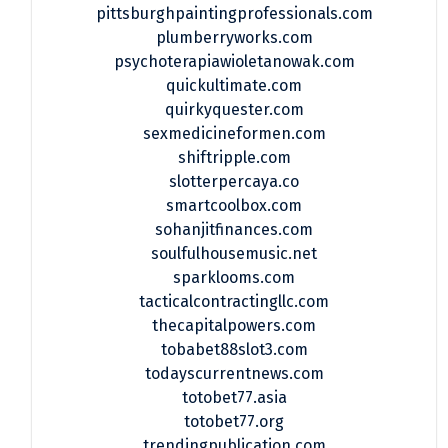
pittsburghpaintingprofessionals.com
plumberryworks.com
psychoterapiawioletanowak.com
quickultimate.com
quirkyquester.com
sexmedicineformen.com
shiftripple.com
slotterpercaya.co
smartcoolbox.com
sohanjitfinances.com
soulfulhousemusic.net
sparklooms.com
tacticalcontractingllc.com
thecapitalpowers.com
tobabet88slot3.com
todayscurrentnews.com
totobet77.asia
totobet77.org
trendingpublication.com