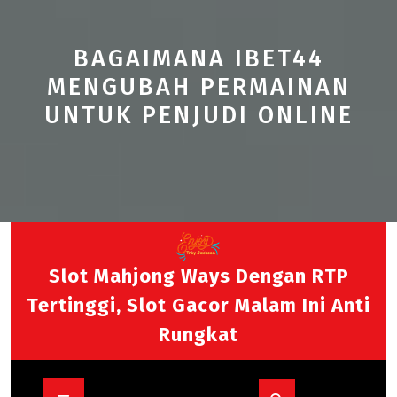
BAGAIMANA IBET44
MENGUBAH PERMAINAN
UNTUK PENJUDI ONLINE
Skip
to
content
Slot Mahjong Ways Dengan RTP
Tertinggi, Slot Gacor Malam Ini Anti
Rungkat