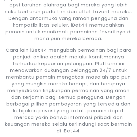
opsi taruhan olahraga bagi mereka yang lebih
suka bertaruh pada tim dan atlet favorit mereka.
Dengan antarmuka yang ramah pengguna dan
kompatibilitas seluler, iBet44 memudahkan
pemain untuk menikmati permainan favoritnya di
mana pun mereka berada.
Cara lain iBet44 mengubah permainan bagi para
penjudi online adalah melalui komitmennya
terhadap kepuasan pelanggan. Platform ini
menawarkan dukungan pelanggan 24/7 untuk
membantu pemain mengatasi masalah apa pun
yang mungkin mereka hadapi, dan berupaya
menyediakan lingkungan permainan yang aman
dan terjamin bagi semua pengguna. Dengan
berbagai pilihan pembayaran yang tersedia dan
kebijakan privasi yang ketat, pemain dapat
merasa yakin bahwa informasi pribadi dan
keuangan mereka selalu terlindungi saat bermain
di iBet44.