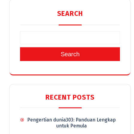
SEARCH
Search
RECENT POSTS
Pengertian dunia303: Panduan Lengkap
untuk Pemula