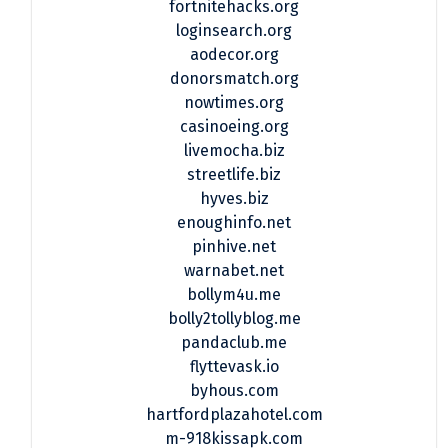
fortnitehacks.org
loginsearch.org
aodecor.org
donorsmatch.org
nowtimes.org
casinoeing.org
livemocha.biz
streetlife.biz
hyves.biz
enoughinfo.net
pinhive.net
warnabet.net
bollym4u.me
bolly2tollyblog.me
pandaclub.me
flyttevask.io
byhous.com
hartfordplazahotel.com
m-918kissapk.com