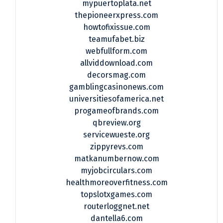
mypuertoplata.net
thepioneerxpress.com
howtofixissue.com
teamufabet.biz
webfullform.com
allviddownload.com
decorsmag.com
gamblingcasinonews.com
universitiesofamerica.net
progameofbrands.com
qbreview.org
servicewueste.org
zippyrevs.com
matkanumbernow.com
myjobcirculars.com
healthmoreoverfitness.com
topslotxgames.com
routerloggnet.net
dantella6.com