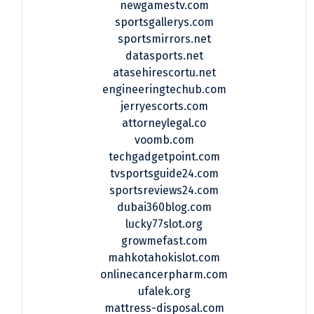
newgamestv.com
sportsgallerys.com
sportsmirrors.net
datasports.net
atasehirescortu.net
engineeringtechub.com
jerryescorts.com
attorneylegal.co
voomb.com
techgadgetpoint.com
tvsportsguide24.com
sportsreviews24.com
dubai360blog.com
lucky77slot.org
growmefast.com
mahkotahokislot.com
onlinecancerpharm.com
ufalek.org
mattress-disposal.com