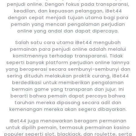
penjudi online. Dengan fokus pada transparansi,
keadilan, dan kepuasan pelanggan, iBet44
dengan cepat menjadi tujuan utama bagi para
pemain yang mencari pengalaman perjudian
online yang andal dan dapat dipercaya.
Salah satu cara utama iBet44 mengubah
permainan para penjudi online adalah melalui
komitmennya terhadap transparansi. Tidak
seperti banyak platform perjudian online lainnya
yang beroperasi secara sembunyi-sembunyi dan
sering dituduh melakukan praktik curang, iBet44
berdedikasi untuk memberikan pengalaman
bermain game yang transparan dan jujur. Ini
berarti bahwa pemain dapat percaya bahwa
taruhan mereka dipasang secara adil dan
kemenangan mereka akan segera dibayarkan.
iBet44 juga menawarkan beragam permainan
untuk dipilih pemain, termasuk permainan kasino
populer seperti slot, blackjack, dan roulette, serta