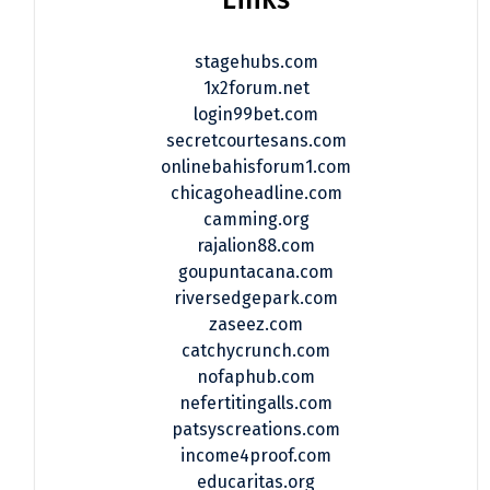
stagehubs.com
1x2forum.net
login99bet.com
secretcourtesans.com
onlinebahisforum1.com
chicagoheadline.com
camming.org
rajalion88.com
goupuntacana.com
riversedgepark.com
zaseez.com
catchycrunch.com
nofaphub.com
nefertitingalls.com
patsyscreations.com
income4proof.com
educaritas.org