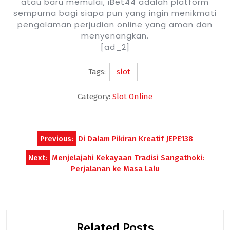
atau baru memulai, iBet44 adalah platform
sempurna bagi siapa pun yang ingin menikmati
pengalaman perjudian online yang aman dan
menyenangkan.
[ad_2]
Tags:
slot
Category:
Slot Online
Post
Previous:
Di Dalam Pikiran Kreatif JEPE138
navigation
Next:
Menjelajahi Kekayaan Tradisi Sangathoki:
Perjalanan ke Masa Lalu
Related Posts