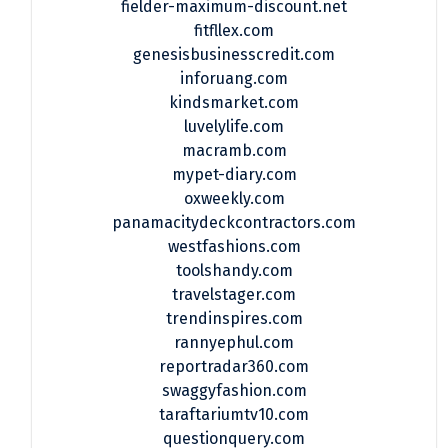
fielder-maximum-discount.net
fitfllex.com
genesisbusinesscredit.com
inforuang.com
kindsmarket.com
luvelylife.com
macramb.com
mypet-diary.com
oxweekly.com
panamacitydeckcontractors.com
westfashions.com
toolshandy.com
travelstager.com
trendinspires.com
rannyephul.com
reportradar360.com
swaggyfashion.com
taraftariumtv10.com
questionquery.com