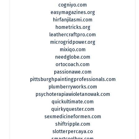
cogniyo.com
easymagazines.org
hirfanjilasmi.com
hometricks.org
leathercraftpro.com
microgridpower.org
mixiqo.com
needglobe.com
ortocoach.com
passionawe.com
pittsburghpaintingprofessionals.com
plumberryworks.com
psychoterapiawioletanowak.com
quickultimate.com
quirkyquester.com
sexmedicineformen.com
shiftripple.com
slotterpercaya.co
smartcoolbox.com