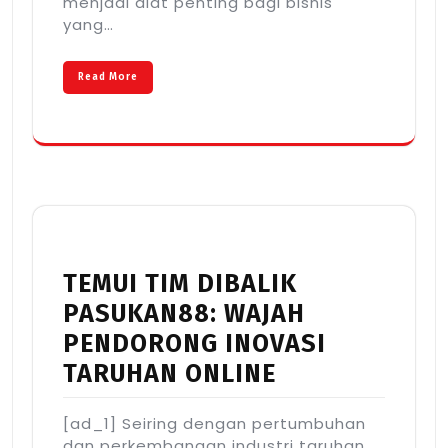
menjadi alat penting bagi bisnis
yang…
Read More
TEMUI TIM DIBALIK
PASUKAN88: WAJAH
PENDORONG INOVASI
TARUHAN ONLINE
[ad_1] Seiring dengan pertumbuhan
dan perkembangan industri taruhan