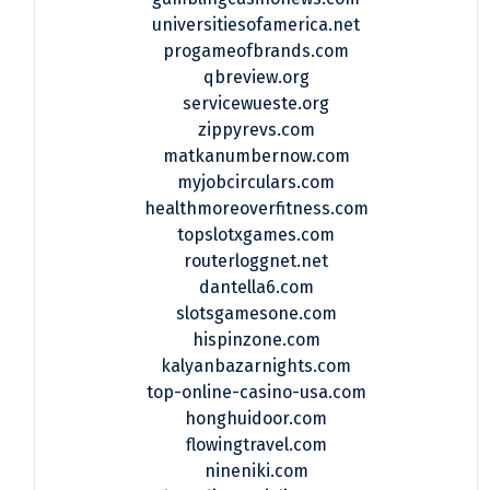
universitiesofamerica.net
progameofbrands.com
qbreview.org
servicewueste.org
zippyrevs.com
matkanumbernow.com
myjobcirculars.com
healthmoreoverfitness.com
topslotxgames.com
routerloggnet.net
dantella6.com
slotsgamesone.com
hispinzone.com
kalyanbazarnights.com
top-online-casino-usa.com
honghuidoor.com
flowingtravel.com
nineniki.com