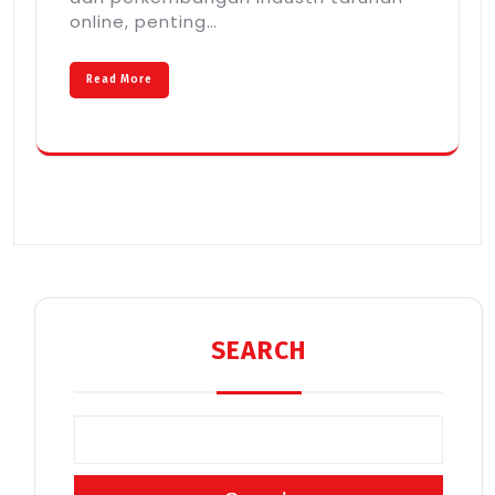
online, penting…
Read More
SEARCH