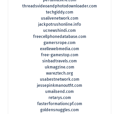
threadsvideoandphotodownloader.com
techgiddy.com
usalivenetwork.com
jackpotrushonline.info
ucnewshindi.com
freecellphonedatabase.com
gamersrope.com
exellewebmedia.com
free-gamestop.com
sinbadtravels.com
ukmagzine.com
wareztech.org
usabestnetwork.com
jessepinkmanoutfit.com
umailsend.com
retarys.com
fasterformationcpf.com
goldensnuggles.com