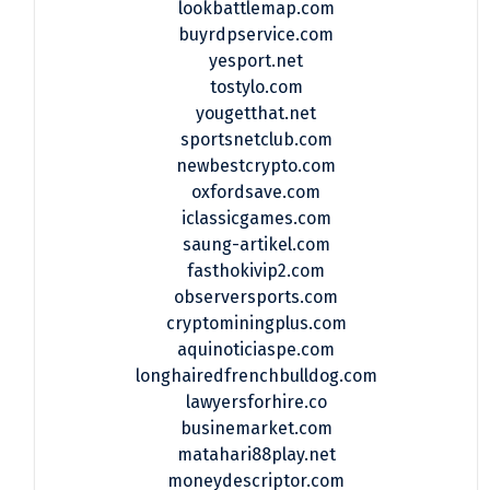
lookbattlemap.com
buyrdpservice.com
yesport.net
tostylo.com
yougetthat.net
sportsnetclub.com
newbestcrypto.com
oxfordsave.com
iclassicgames.com
saung-artikel.com
fasthokivip2.com
observersports.com
cryptominingplus.com
aquinoticiaspe.com
longhairedfrenchbulldog.com
lawyersforhire.co
businemarket.com
matahari88play.net
moneydescriptor.com