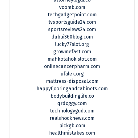
voomb.com
techgadgetpoint.com
tvsportsguide24.com
sportsreviews24.com
dubai360blog.com
lucky77slot.org
growmefast.com
mahkotahokislot.com
onlinecancerpharm.com
ufalek.org
mattress-disposal.com
happyflooringandcabinets.com
bodybuildinglife.co
qrdoggy.com
technologygud.com
realshocknews.com
pickgb.com
healthmistakes.com