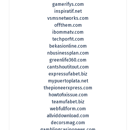
gamerifys.com
inspiratif.net
vsmsnetworks.com
offthem.com
ibommatv.com
techporfit.com
bekasionline.com
nbusinessplan.com
greenlife360.com
cantshoutitout.com
expressufabet.biz
mypuertoplata.net
thepioneerxpress.com
howtofixissue.com
teamufabet.biz
webfullform.com
allviddownload.com
decorsmag.com
gamblingcasinonews.com