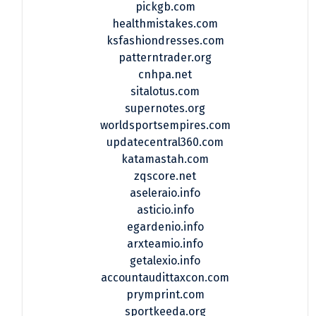
pickgb.com
healthmistakes.com
ksfashiondresses.com
patterntrader.org
cnhpa.net
sitalotus.com
supernotes.org
worldsportsempires.com
updatecentral360.com
katamastah.com
zqscore.net
aseleraio.info
asticio.info
egardenio.info
arxteamio.info
getalexio.info
accountaudittaxcon.com
prymprint.com
sportkeeda.org