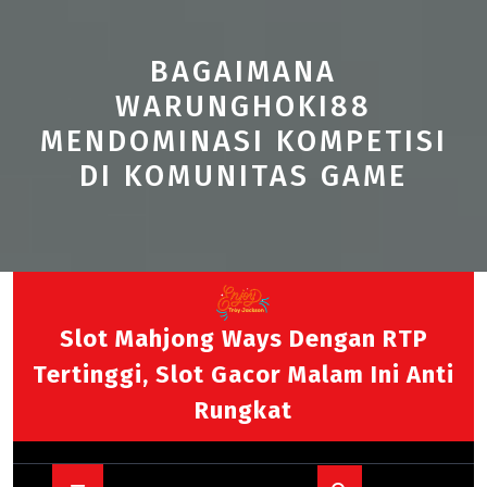
BAGAIMANA
WARUNGHOKI88
MENDOMINASI KOMPETISI
DI KOMUNITAS GAME
Skip
to
content
Slot Mahjong Ways Dengan RTP
Tertinggi, Slot Gacor Malam Ini Anti
Rungkat