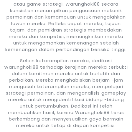
atau game strategi, Warunghoki88 secara
konsisten menampilkan penguasaan mekanik
permainan dan kemampuan untuk mengalahkan
lawan mereka. Refleks cepat mereka, tujuan
tajam, dan pemikiran strategis membedakan
mereka dari kompetisi, memungkinkan mereka
untuk mengamankan kemenangan setelah
kemenangan dalam pertandingan berisiko tinggi.
Selain keterampilan mereka, dedikasi
Warunghoki88 terhadap kerajinan mereka terbukti
dalam komitmen mereka untuk berlatih dan
perbaikan. Mereka menghabiskan berjam -jam
mengasah keterampilan mereka, mempelajari
strategi permainan, dan menganalisis gameplay
mereka untuk mengidentifikasi bidang -bidang
untuk pertumbuhan. Dedikasi ini telah
membuahkan hasil, karena Warunghoki88 terus
berkembang dan menyesuaikan gaya bermain
mereka untuk tetap di depan kompetisi.