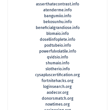
asserthatecontrast.info
atenderme.info
bangumiio.info
bekosunhu.info
beneficialgrandiose.info
blomaio.info
dosellinfoplete.info
podtubeio.info
powerfulvolatile.info
qvidsio.info
shumaio.info
slotherio.info
cysapluscertification.org
fortnitehacks.org
loginsearch.org
aodecor.org
donorsmatch.org
nowtimes.org