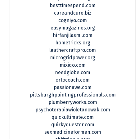
besttimespend.com
careandcure.biz
cogniyo.com
easymagazines.org
hirfanjilasmi.com
hometricks.org
leathercraftpro.com
microgridpower.org
mixiqo.com
needglobe.com
ortocoach.com
passionawe.com
pittsburghpaintingprofessionals.com
plumberryworks.com
psychoterapiawioletanowak.com
quickultimate.com
quirkyquester.com
sexmedicineformen.com