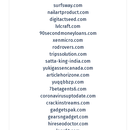
surfsway.com
nailartproduct.com
digitactseed.com
lvlcraft.com
90secondmoneyloans.com
xenmicro.com
rodrovers.com
tripssolution.com
satta-king-india.com
yukigassencanada.com
articlehorizone.com
yuqqbbzp.com
7betagents6.com
coronavirusuptodate.com
crackinstreams.com
gadgetspak.com
gearsngadget.com
hireseodoctor.com