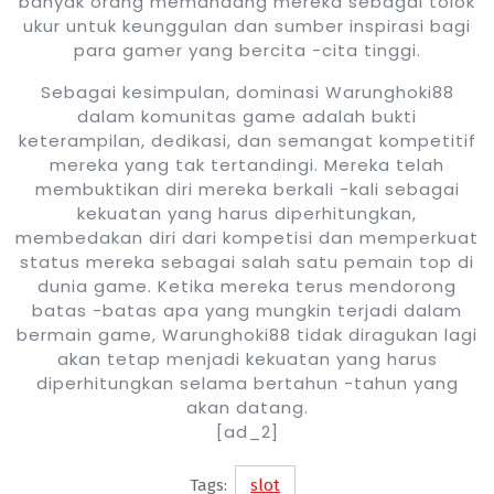
banyak orang memandang mereka sebagai tolok
ukur untuk keunggulan dan sumber inspirasi bagi
para gamer yang bercita -cita tinggi.
Sebagai kesimpulan, dominasi Warunghoki88
dalam komunitas game adalah bukti
keterampilan, dedikasi, dan semangat kompetitif
mereka yang tak tertandingi. Mereka telah
membuktikan diri mereka berkali -kali sebagai
kekuatan yang harus diperhitungkan,
membedakan diri dari kompetisi dan memperkuat
status mereka sebagai salah satu pemain top di
dunia game. Ketika mereka terus mendorong
batas -batas apa yang mungkin terjadi dalam
bermain game, Warunghoki88 tidak diragukan lagi
akan tetap menjadi kekuatan yang harus
diperhitungkan selama bertahun -tahun yang
akan datang.
[ad_2]
Tags:
slot