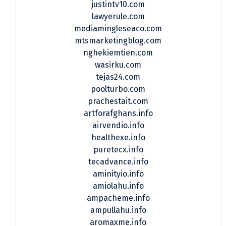
justintv10.com
lawyerule.com
mediamingleseaco.com
mtsmarketingblog.com
nghekiemtien.com
wasirku.com
tejas24.com
poolturbo.com
prachestait.com
artforafghans.info
airvendio.info
healthexe.info
puretecx.info
tecadvance.info
aminityio.info
amiolahu.info
ampacheme.info
ampullahu.info
aromaxme.info