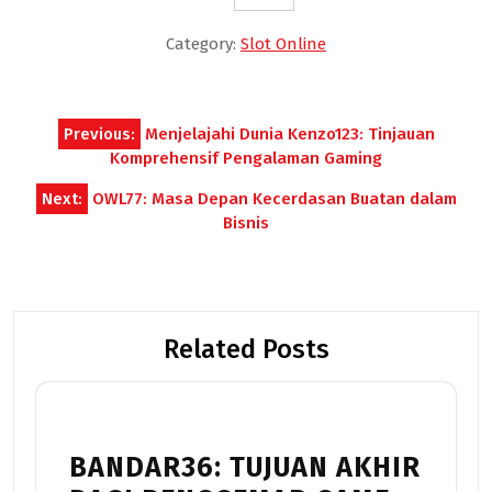
Category:
Slot Online
Post
Previous:
Menjelajahi Dunia Kenzo123: Tinjauan
navigation
Komprehensif Pengalaman Gaming
Next:
OWL77: Masa Depan Kecerdasan Buatan dalam
Bisnis
Related Posts
BANDAR36: TUJUAN AKHIR