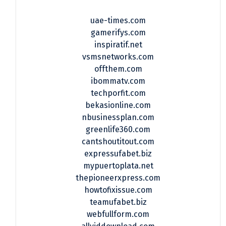
uae-times.com
gamerifys.com
inspiratif.net
vsmsnetworks.com
offthem.com
ibommatv.com
techporfit.com
bekasionline.com
nbusinessplan.com
greenlife360.com
cantshoutitout.com
expressufabet.biz
mypuertoplata.net
thepioneerxpress.com
howtofixissue.com
teamufabet.biz
webfullform.com