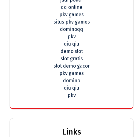
qq online
pkv games
situs pkv games
dominoqq
pkv
qiu qiu
demo slot
slot gratis
slot demo gacor
pkv games
domino
qiu qiu
pkv
Links