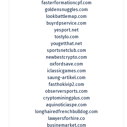
fasterformationcpf.com
goldensnuggles.com
lookbattlemap.com
buyrdpservice.com
yesport.net
tostylo.com
yougetthat.net
sportsnetclub.com
newbestcrypto.com
oxfordsave.com
iclassicgames.com
saung-artikel.com
fasthokivip2.com
observersports.com
cryptominingplus.com
aquinoticiaspe.com
longhairedfrenchbulldog.com
lawyersforhire.co
businemarket.com