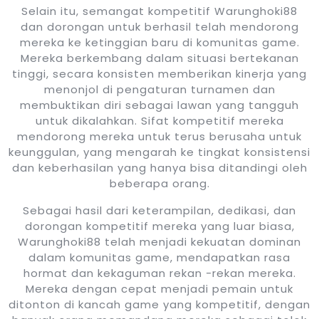
Selain itu, semangat kompetitif Warunghoki88
dan dorongan untuk berhasil telah mendorong
mereka ke ketinggian baru di komunitas game.
Mereka berkembang dalam situasi bertekanan
tinggi, secara konsisten memberikan kinerja yang
menonjol di pengaturan turnamen dan
membuktikan diri sebagai lawan yang tangguh
untuk dikalahkan. Sifat kompetitif mereka
mendorong mereka untuk terus berusaha untuk
keunggulan, yang mengarah ke tingkat konsistensi
dan keberhasilan yang hanya bisa ditandingi oleh
beberapa orang.
Sebagai hasil dari keterampilan, dedikasi, dan
dorongan kompetitif mereka yang luar biasa,
Warunghoki88 telah menjadi kekuatan dominan
dalam komunitas game, mendapatkan rasa
hormat dan kekaguman rekan -rekan mereka.
Mereka dengan cepat menjadi pemain untuk
ditonton di kancah game yang kompetitif, dengan