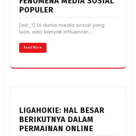
FENOMENA MEDIA SOSIAL
POPULER
[ad_1] Di dunia media sosial yang
luas, ada banyak influencer,…
Read More
LIGAHOKIE: HAL BESAR
BERIKUTNYA DALAM
PERMAINAN ONLINE