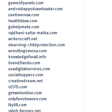
gameofpanels.com
androidappsdownloader.com
usetimenow.com
healthblow.com
gohelpmate.com
rajdhani-satta-matka.com
writerscraft.net
elearning-childprotection.com
wrestling4mena.com
knowledgeforall.info
brand2lastio.com
usadigitalservices.com
socialhoppers.com
creativedream.net
n2315.com
getwebonline.com
onlyfansheaven.com
lky08.com
ralph-fiennes.net