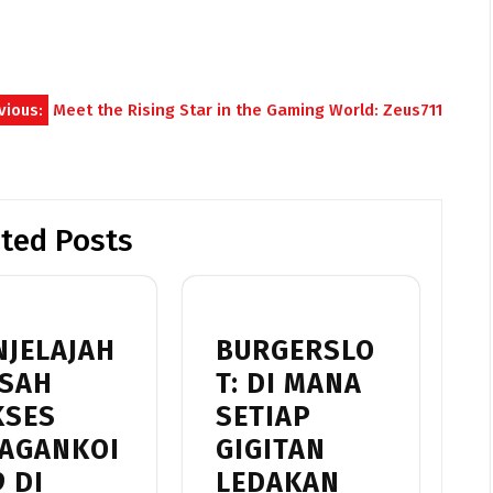
vious:
Meet the Rising Star in the Gaming World: Zeus711
ated Posts
NJELAJAH
BURGERSLO
ISAH
T: DI MANA
KSES
SETIAP
RAGANKOI
GIGITAN
 DI
LEDAKAN