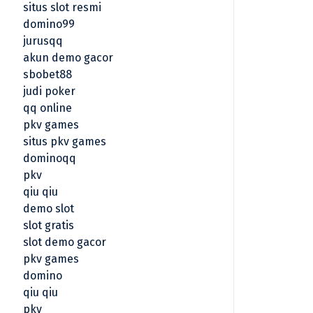
situs slot resmi
domino99
jurusqq
akun demo gacor
sbobet88
judi poker
qq online
pkv games
situs pkv games
dominoqq
pkv
qiu qiu
demo slot
slot gratis
slot demo gacor
pkv games
domino
qiu qiu
pkv