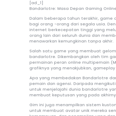
[ad_1]
Bandarlotre: Masa Depan Gaming Onlin
Dalam beberapa tahun terakhir, game o
bagi orang -orang dari segala usia. D
internet berkecepatan tinggi yang me
orang lain dari seluruh dunia dan memb
menawarkan kemungkinan tanpa akhir.
Salah satu game yang membuat gelomb
bandarlotre. Dikembangkan oleh tim g
permainan peran online multipemain 
grafiknya yang menakjubkan, gameplay 
Apa yang membedakan Bandarlotre dari 
pemain dan agensi. Daripada mengikuti a
untuk menjelajahi dunia bandarlotre ya
membuat keputusan yang pada akhirny
Gim ini juga menampilkan sistem kusto
untuk membuat avatar unik mereka send