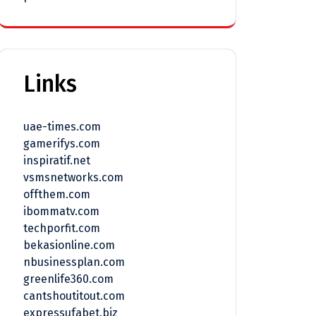
Links
uae-times.com
gamerifys.com
inspiratif.net
vsmsnetworks.com
offthem.com
ibommatv.com
techporfit.com
bekasionline.com
nbusinessplan.com
greenlife360.com
cantshoutitout.com
expressufabet.biz