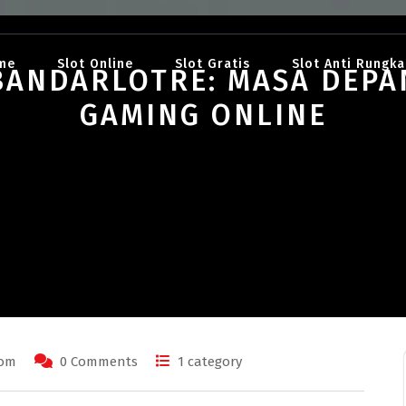
me
Slot Online
Slot Gratis
Slot Anti Rungk
BANDARLOTRE: MASA DEPA
GAMING ONLINE
com
0 Comments
1 category