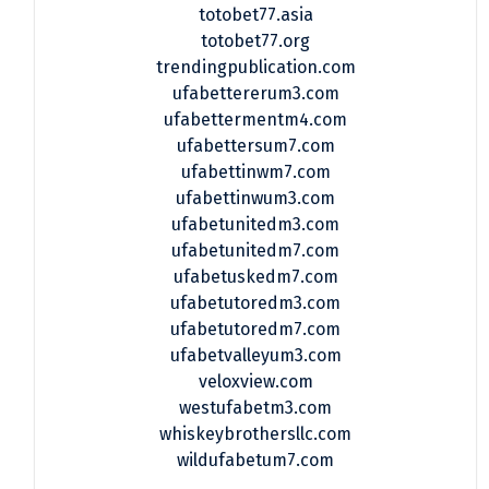
totobet77.asia
totobet77.org
trendingpublication.com
ufabettererum3.com
ufabettermentm4.com
ufabettersum7.com
ufabettinwm7.com
ufabettinwum3.com
ufabetunitedm3.com
ufabetunitedm7.com
ufabetuskedm7.com
ufabetutoredm3.com
ufabetutoredm7.com
ufabetvalleyum3.com
veloxview.com
westufabetm3.com
whiskeybrothersllc.com
wildufabetum7.com