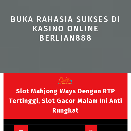
BUKA RAHASIA SUKSES DI
KASINO ONLINE
BERLIAN888
Skip
to
content
Slot Mahjong Ways Dengan RTP
Tertinggi, Slot Gacor Malam Ini Anti
Rungkat