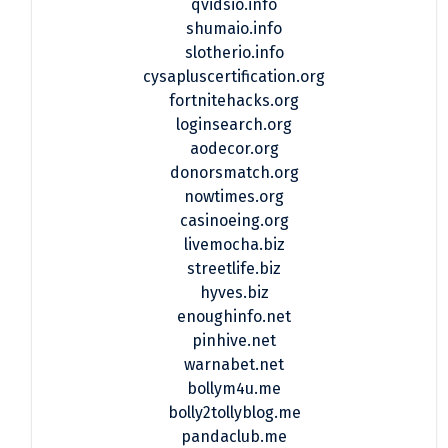
qvidsio.info
shumaio.info
slotherio.info
cysapluscertification.org
fortnitehacks.org
loginsearch.org
aodecor.org
donorsmatch.org
nowtimes.org
casinoeing.org
livemocha.biz
streetlife.biz
hyves.biz
enoughinfo.net
pinhive.net
warnabet.net
bollym4u.me
bolly2tollyblog.me
pandaclub.me