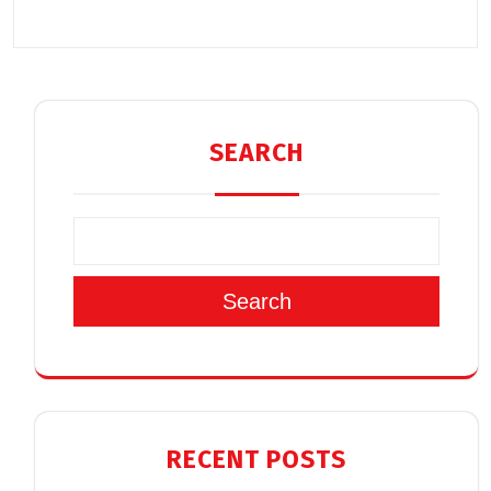
SEARCH
Search
RECENT POSTS