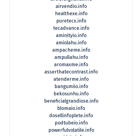
airvendio.info
healthexe.info
puretecx.info
tecadvance.info
aminityio.info
amiolahu.info
ampacheme.info
ampullahu.info
aromaxme.info
asserthatecontrast.info
atenderme.info
bangumiio.info
bekosunhu.info
beneficialgrandiose.info
blomaio.info
dosellinfoplete.info
podtubeio.info
powerfulvolatile.info