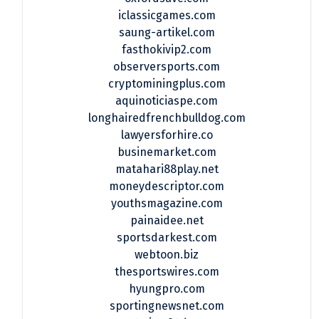
iclassicgames.com
saung-artikel.com
fasthokivip2.com
observersports.com
cryptominingplus.com
aquinoticiaspe.com
longhairedfrenchbulldog.com
lawyersforhire.co
businemarket.com
matahari88play.net
moneydescriptor.com
youthsmagazine.com
painaidee.net
sportsdarkest.com
webtoon.biz
thesportswires.com
hyungpro.com
sportingnewsnet.com