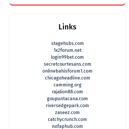
Links
stagehubs.com
1x2forum.net
login99bet.com
secretcourtesans.com
onlinebahisforum1.com
chicagoheadline.com
camming.org
rajalion88.com
goupuntacana.com
riversedgepark.com
zaseez.com
catchycrunch.com
nofaphub.com