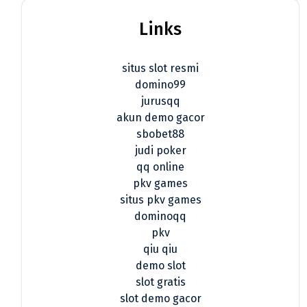
Links
situs slot resmi
domino99
jurusqq
akun demo gacor
sbobet88
judi poker
qq online
pkv games
situs pkv games
dominoqq
pkv
qiu qiu
demo slot
slot gratis
slot demo gacor