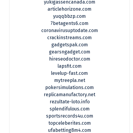
yukigassencanada.com
articlehorizone.com
yuqqbbzp.com
7betagents6.com
coronavirusuptodate.com
crackinstreams.com
gadgetspak.com
gearsngadget.com
hireseodoctor.com
lapsfit.com
levelup-fast.com
mytreepla.net
pokersimulations.com
replicamanufactory.net
rezultate-loto.info
splendifulous.com
sportsrecords4u.com
topceleberites.com
ufabetting8m4.com