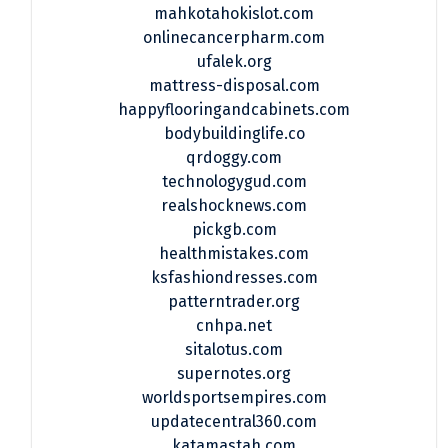
mahkotahokislot.com
onlinecancerpharm.com
ufalek.org
mattress-disposal.com
happyflooringandcabinets.com
bodybuildinglife.co
qrdoggy.com
technologygud.com
realshocknews.com
pickgb.com
healthmistakes.com
ksfashiondresses.com
patterntrader.org
cnhpa.net
sitalotus.com
supernotes.org
worldsportsempires.com
updatecentral360.com
katamastah.com