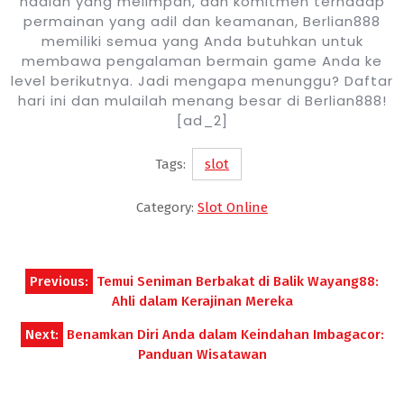
hadiah yang melimpah, dan komitmen terhadap
permainan yang adil dan keamanan, Berlian888
memiliki semua yang Anda butuhkan untuk
membawa pengalaman bermain game Anda ke
level berikutnya. Jadi mengapa menunggu? Daftar
hari ini dan mulailah menang besar di Berlian888!
[ad_2]
Tags:
slot
Category:
Slot Online
Post
Previous:
Temui Seniman Berbakat di Balik Wayang88:
navigation
Ahli dalam Kerajinan Mereka
Next:
Benamkan Diri Anda dalam Keindahan Imbagacor:
Panduan Wisatawan