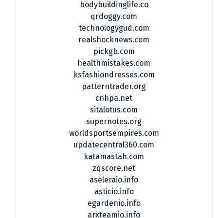
bodybuildinglife.co
qrdoggy.com
technologygud.com
realshocknews.com
pickgb.com
healthmistakes.com
ksfashiondresses.com
patterntrader.org
cnhpa.net
sitalotus.com
supernotes.org
worldsportsempires.com
updatecentral360.com
katamastah.com
zqscore.net
aseleraio.info
asticio.info
egardenio.info
arxteamio.info