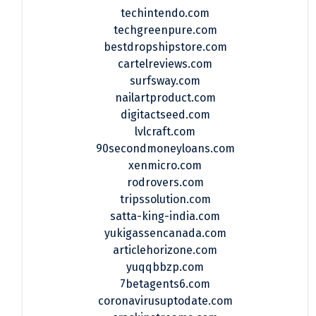
techintendo.com
techgreenpure.com
bestdropshipstore.com
cartelreviews.com
surfsway.com
nailartproduct.com
digitactseed.com
lvlcraft.com
90secondmoneyloans.com
xenmicro.com
rodrovers.com
tripssolution.com
satta-king-india.com
yukigassencanada.com
articlehorizone.com
yuqqbbzp.com
7betagents6.com
coronavirusuptodate.com