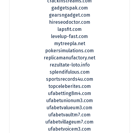
crackinstreams.com
gadgetspak.com
gearsngadget.com
hireseodoctor.com
lapsfit.com
levelup-fast.com
mytreepla.net
pokersimulations.com
replicamanufactory.net
rezultate-loto.info
splendifulous.com
sportsrecords4u.com
topceleberites.com
ufabetting8m4.com
ufabetunionum3.com
ufabetvalueum3.com
ufabetvaultm7.com
ufabetvillageum7.com
ufabetvoicem3.com