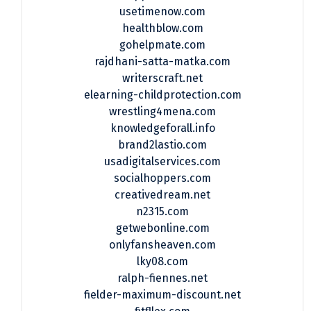
usetimenow.com
healthblow.com
gohelpmate.com
rajdhani-satta-matka.com
writerscraft.net
elearning-childprotection.com
wrestling4mena.com
knowledgeforall.info
brand2lastio.com
usadigitalservices.com
socialhoppers.com
creativedream.net
n2315.com
getwebonline.com
onlyfansheaven.com
lky08.com
ralph-fiennes.net
fielder-maximum-discount.net