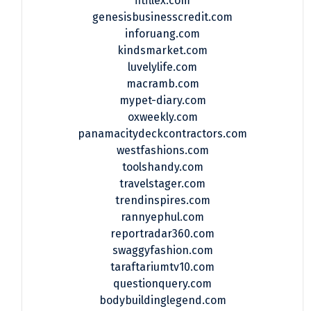
fitfllex.com
genesisbusinesscredit.com
inforuang.com
kindsmarket.com
luvelylife.com
macramb.com
mypet-diary.com
oxweekly.com
panamacitydeckcontractors.com
westfashions.com
toolshandy.com
travelstager.com
trendinspires.com
rannyephul.com
reportradar360.com
swaggyfashion.com
taraftariumtv10.com
questionquery.com
bodybuildinglegend.com