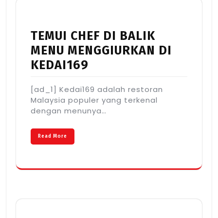
TEMUI CHEF DI BALIK
MENU MENGGIURKAN DI
KEDAI169
[ad_1] Kedai169 adalah restoran
Malaysia populer yang terkenal
dengan menunya…
Read More