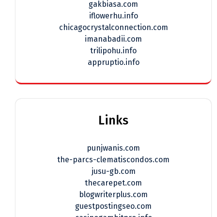
gakbiasa.com
iflowerhu.info
chicagocrystalconnection.com
imanabadii.com
trilipohu.info
appruptio.info
Links
punjwanis.com
the-parcs-clematiscondos.com
jusu-gb.com
thecarepet.com
blogwriterplus.com
guestpostingseo.com