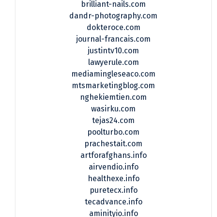
brilliant-nails.com
dandr-photography.com
dokteroce.com
journal-francais.com
justintv10.com
lawyerule.com
mediamingleseaco.com
mtsmarketingblog.com
nghekiemtien.com
wasirku.com
tejas24.com
poolturbo.com
prachestait.com
artforafghans.info
airvendio.info
healthexe.info
puretecx.info
tecadvance.info
aminityio.info