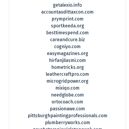
getalexio.info
accountaudittaxcon.com
prymprint.com
sportkeeda.org
besttimespend.com
careandcure.biz
cogniyo.com
easymagazines.org
hirfanjilasmi.com
hometricks.org
leathercraftpro.com
microgridpower.org
mixiqo.com
needglobe.com
ortocoach.com
passionawe.com
pittsburghpaintingprofessionals.com
plumberryworks.com