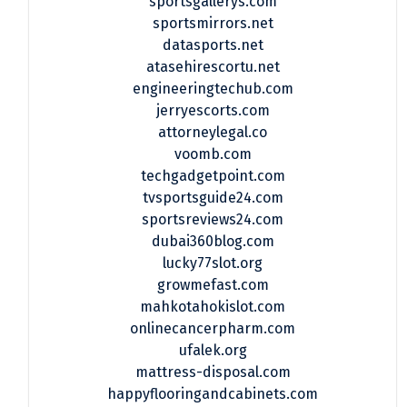
sportsgallerys.com
sportsmirrors.net
datasports.net
atasehirescortu.net
engineeringtechub.com
jerryescorts.com
attorneylegal.co
voomb.com
techgadgetpoint.com
tvsportsguide24.com
sportsreviews24.com
dubai360blog.com
lucky77slot.org
growmefast.com
mahkotahokislot.com
onlinecancerpharm.com
ufalek.org
mattress-disposal.com
happyflooringandcabinets.com