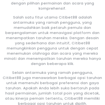
dengan pilihan permainan dan acara yang
komprehensif.
Salah satu fitur utama Citibet88 adalah
antarmuka yang ramah pengguna, yang
memudahkan baik petaruh pemula dan
berpengalaman untuk menavigasi platform dan
menempatkan taruhan mereka. Dengan desain
yang sederhana dan intuitif, Citibet88
memungkinkan pengguna untuk dengan cepat
menemukan olahraga dan acara yang mereka
minati dan menempatkan taruhan mereka hanya
dengan beberapa klik.
Selain antarmuka yang ramah pengguna,
Citibet88 juga menawarkan berbagai opsi taruhan
untuk memenuhi berbagai preferensi dan gaya
taruhan. Apakah Anda lebih suka bertaruh pada
hasil permainan, jumlah total poin yang dicetak,
atau kinerja pemain tertentu, Citibet88 memiliki
berbagai opsi taruhan untuk dipilih.