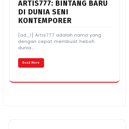
ARTIS777: BINTANG BARU
DI DUNIA SENI
KONTEMPORER
[ad_1] Artis777 adalah nama yang
dengan cepat membuat heboh
dunia…
Read More