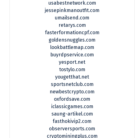
usabestnetwork.com
jessepinkmanoutfit.com
umailsend.com
retarys.com
fasterformationcpf.com
goldensnuggles.com
lookbattlemap.com
buyrdpservice.com
yesport.net
tostylo.com
yougetthat.net
sportsnetclub.com
newbestcrypto.com
oxfordsave.com
iclassicgames.com
saung-artikel.com
fasthokivip2.com
observersports.com
cryptominingplus.com