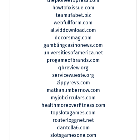
thepioneerxpress.com
howtofixissue.com
teamufabet.biz
webfullform.com
allviddownload.com
decorsmag.com
gamblingcasinonews.com
universitiesofamerica.net
progameofbrands.com
qbreview.org
servicewueste.org
zippyrevs.com
matkanumbernow.com
myjobcirculars.com
healthmoreoverfitness.com
topslotxgames.com
routerloggnet.net
dantella6.com
slotsgamesone.com