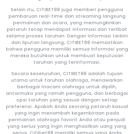
Selain itu, CITIBET88 juga memberi pengguna
pembaruan real-time dan streaming langsung
permainan dan acara, yang memungkinkan
petaruh tetap mendapat informasi dan terlibat
selama proses taruhan. Dengan informasi terkini
dan liputan langsung, CITIBET88 memastikan
bahwa pengguna memiliki semua informasi yang
mereka butuhkan untuk membuat keputusan
taruhan yang terinformasi.
Secara keseluruhan, CITIBET88 adalah tujuan
utama untuk taruhan olahraga, menawarkan
berbagai macam olahraga untuk dipilih,
antarmuka yang ramah pengguna, dan berbagai
opsi taruhan yang sesuai dengan setiap
preferensi. Apakah Anda seorang petaruh kasual
yang ingin menambah kegembiraan pada
permainan olahraga favorit Anda atau penjudi
yang serius yang ingin menghasilkan uang yang
serius, Citibet88 memiliki semua yang Anda