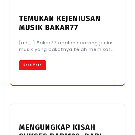
TEMUKAN KEJENIUSAN
MUSIK BAKAR77
[ad_1] Bakar77 adalah seorang jenius
musik yang bakatnya telah memikat…
Read More
MENGUNGKAP KISAH