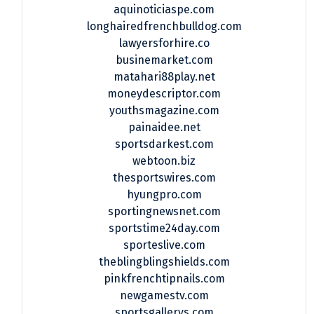
aquinoticiaspe.com
longhairedfrenchbulldog.com
lawyersforhire.co
businemarket.com
matahari88play.net
moneydescriptor.com
youthsmagazine.com
painaidee.net
sportsdarkest.com
webtoon.biz
thesportswires.com
hyungpro.com
sportingnewsnet.com
sportstime24day.com
sporteslive.com
theblingblingshields.com
pinkfrenchtipnails.com
newgamestv.com
sportsgallerys.com