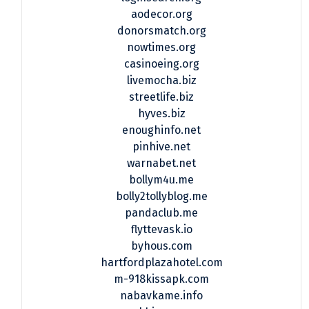
aodecor.org
donorsmatch.org
nowtimes.org
casinoeing.org
livemocha.biz
streetlife.biz
hyves.biz
enoughinfo.net
pinhive.net
warnabet.net
bollym4u.me
bolly2tollyblog.me
pandaclub.me
flyttevask.io
byhous.com
hartfordplazahotel.com
m-918kissapk.com
nabavkame.info