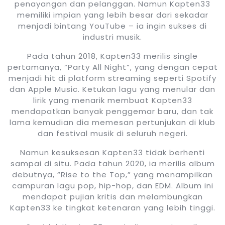
penayangan dan pelanggan. Namun Kapten33
memiliki impian yang lebih besar dari sekadar
menjadi bintang YouTube – ia ingin sukses di
industri musik.
Pada tahun 2018, Kapten33 merilis single
pertamanya, “Party All Night”, yang dengan cepat
menjadi hit di platform streaming seperti Spotify
dan Apple Music. Ketukan lagu yang menular dan
lirik yang menarik membuat Kapten33
mendapatkan banyak penggemar baru, dan tak
lama kemudian dia memesan pertunjukan di klub
dan festival musik di seluruh negeri.
Namun kesuksesan Kapten33 tidak berhenti
sampai di situ. Pada tahun 2020, ia merilis album
debutnya, “Rise to the Top,” yang menampilkan
campuran lagu pop, hip-hop, dan EDM. Album ini
mendapat pujian kritis dan melambungkan
Kapten33 ke tingkat ketenaran yang lebih tinggi.