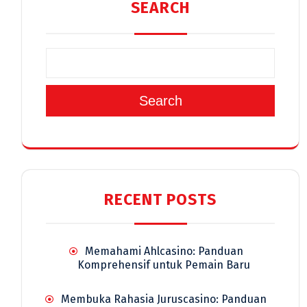
SEARCH
Search
RECENT POSTS
Memahami Ahlcasino: Panduan
Komprehensif untuk Pemain Baru
Membuka Rahasia Juruscasino: Panduan