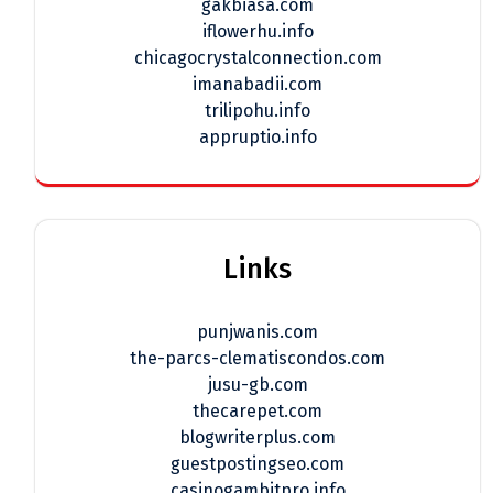
gakbiasa.com
iflowerhu.info
chicagocrystalconnection.com
imanabadii.com
trilipohu.info
appruptio.info
Links
punjwanis.com
the-parcs-clematiscondos.com
jusu-gb.com
thecarepet.com
blogwriterplus.com
guestpostingseo.com
casinogambitpro.info