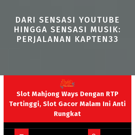
DARI SENSASI YOUTUBE
HINGGA SENSASI MUSIK:
PERJALANAN KAPTEN33
Skip
to
content
Slot Mahjong Ways Dengan RTP
Tertinggi, Slot Gacor Malam Ini Anti
Rungkat