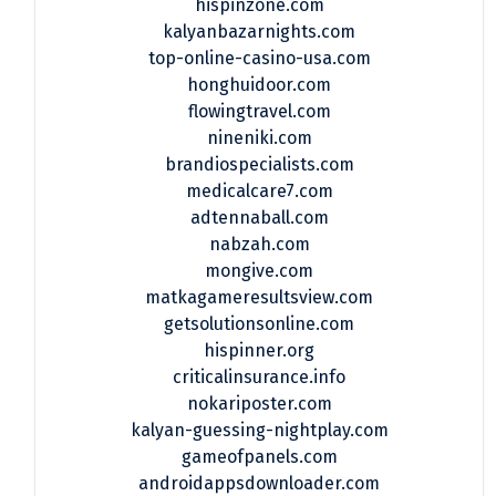
hispinzone.com
kalyanbazarnights.com
top-online-casino-usa.com
honghuidoor.com
flowingtravel.com
nineniki.com
brandiospecialists.com
medicalcare7.com
adtennaball.com
nabzah.com
mongive.com
matkagameresultsview.com
getsolutionsonline.com
hispinner.org
criticalinsurance.info
nokariposter.com
kalyan-guessing-nightplay.com
gameofpanels.com
androidappsdownloader.com