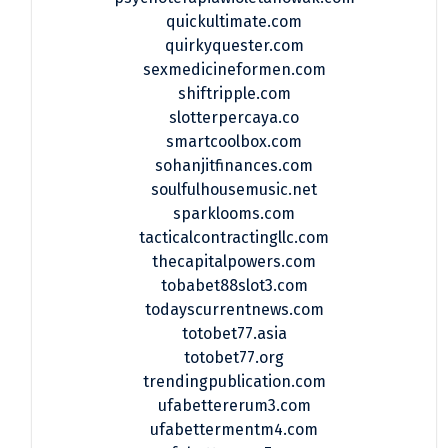
quickultimate.com
quirkyquester.com
sexmedicineformen.com
shiftripple.com
slotterpercaya.co
smartcoolbox.com
sohanjitfinances.com
soulfulhousemusic.net
sparklooms.com
tacticalcontractingllc.com
thecapitalpowers.com
tobabet88slot3.com
todayscurrentnews.com
totobet77.asia
totobet77.org
trendingpublication.com
ufabettererum3.com
ufabettermentm4.com