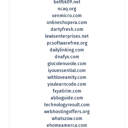
betflik09.net
ncaq.org
xenmicro.com
onlineshopera.com
dartyfresh.com
lewisenterprises.net
pcsoftwarefree.org
dailylinking.com
dnafyx.com
giocolenuvole.com
iyouessential.com
withloveamity.com
youlearncode.com
fxyatirim.com
abbuguide.com
technologyresult.com
webhostingoffers.org
whatszow.com
ehomeamerca.com