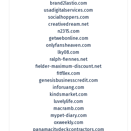
brand2lastio.com
usadigitalservices.com
socialhoppers.com
creativedream.net
n2315.com
getwebonline.com
onlyfansheaven.com
lky08.com
ralph-fiennes.net
fielder-maximum-discount.net
fitfllex.com
genesisbusinesscredit.com
inforuang.com
kindsmarket.com
luvelylife.com
macramb.com
mypet-diary.com
oxweekly.com
panamacitydeckcontractors.com