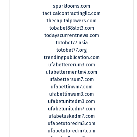
sparklooms.com
tacticalcontractingllc.com
thecapitalpowers.com
tobabet88slot3.com
todayscurrentnews.com
totobet77.asia
totobet77.org
trendingpublication.com
ufabettererum3.com
ufabettermentm4.com
ufabettersum7.com
ufabettinwm7.com
ufabettinwum3.com
ufabetunitedm3.com
ufabetunitedm7.com
ufabetuskedm7.com
ufabetutoredm3.com
ufabetutoredm7.com