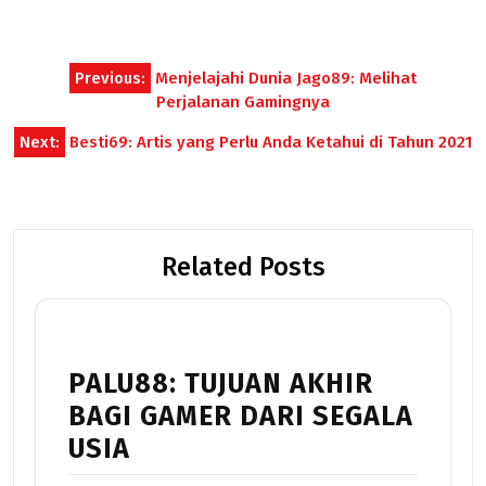
Post
Previous:
Menjelajahi Dunia Jago89: Melihat
navigation
Perjalanan Gamingnya
Next:
Besti69: Artis yang Perlu Anda Ketahui di Tahun 2021
Related Posts
PALU88: TUJUAN AKHIR
BAGI GAMER DARI SEGALA
USIA