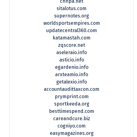
cnhpa.net
sitalotus.com
supernotes.org
worldsportsempires.com
updatecentral360.com
katamastah.com
zqscore.net
aseleraio.info
asticio.info
egardenio.info
arxteamio.info
getalexio.info
accountaudittaxcon.com
prymprint.com
sportkeeda.org
besttimespend.com
careandcure.biz
cogniyo.com
easymagazines.org