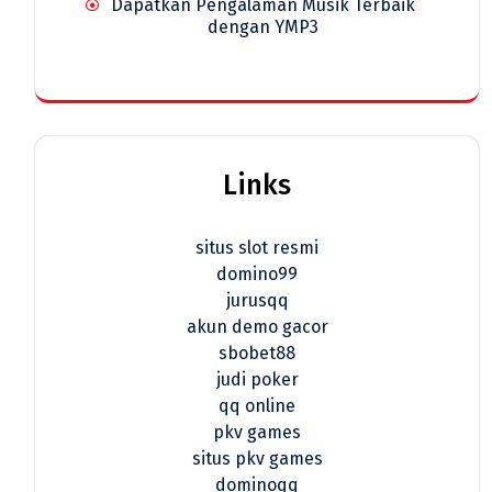
Dapatkan Pengalaman Musik Terbaik
dengan YMP3
Links
situs slot resmi
domino99
jurusqq
akun demo gacor
sbobet88
judi poker
qq online
pkv games
situs pkv games
dominoqq