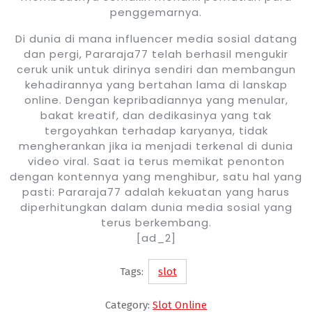
penggemarnya.
Di dunia di mana influencer media sosial datang
dan pergi, Pararaja77 telah berhasil mengukir
ceruk unik untuk dirinya sendiri dan membangun
kehadirannya yang bertahan lama di lanskap
online. Dengan kepribadiannya yang menular,
bakat kreatif, dan dedikasinya yang tak
tergoyahkan terhadap karyanya, tidak
mengherankan jika ia menjadi terkenal di dunia
video viral. Saat ia terus memikat penonton
dengan kontennya yang menghibur, satu hal yang
pasti: Pararaja77 adalah kekuatan yang harus
diperhitungkan dalam dunia media sosial yang
terus berkembang.
[ad_2]
Tags:
slot
Category:
Slot Online