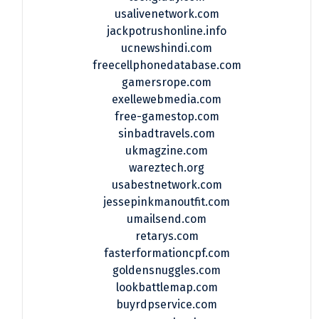
usalivenetwork.com
jackpotrushonline.info
ucnewshindi.com
freecellphonedatabase.com
gamersrope.com
exellewebmedia.com
free-gamestop.com
sinbadtravels.com
ukmagzine.com
wareztech.org
usabestnetwork.com
jessepinkmanoutfit.com
umailsend.com
retarys.com
fasterformationcpf.com
goldensnuggles.com
lookbattlemap.com
buyrdpservice.com