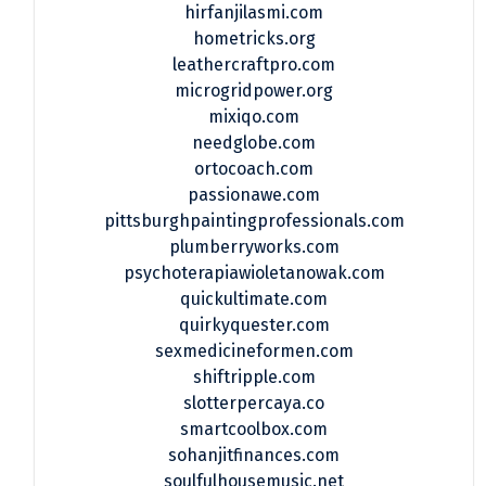
hirfanjilasmi.com
hometricks.org
leathercraftpro.com
microgridpower.org
mixiqo.com
needglobe.com
ortocoach.com
passionawe.com
pittsburghpaintingprofessionals.com
plumberryworks.com
psychoterapiawioletanowak.com
quickultimate.com
quirkyquester.com
sexmedicineformen.com
shiftripple.com
slotterpercaya.co
smartcoolbox.com
sohanjitfinances.com
soulfulhousemusic.net