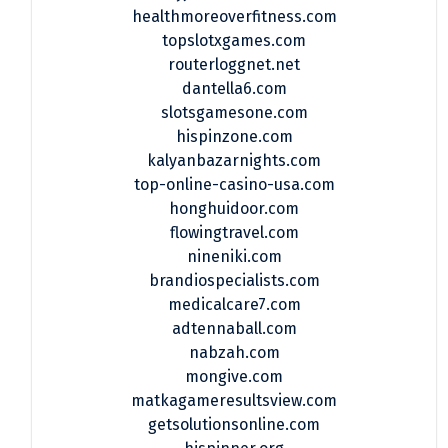
healthmoreoverfitness.com
topslotxgames.com
routerloggnet.net
dantella6.com
slotsgamesone.com
hispinzone.com
kalyanbazarnights.com
top-online-casino-usa.com
honghuidoor.com
flowingtravel.com
nineniki.com
brandiospecialists.com
medicalcare7.com
adtennaball.com
nabzah.com
mongive.com
matkagameresultsview.com
getsolutionsonline.com