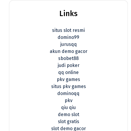
Links
situs slot resmi
domino99
jurusqq
akun demo gacor
sbobet88
judi poker
qq online
pkv games
situs pkv games
dominoqq
pkv
qiu qiu
demo slot
slot gratis
slot demo gacor