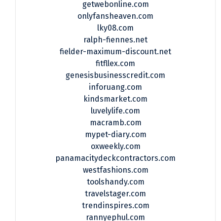
getwebonline.com
onlyfansheaven.com
lky08.com
ralph-fiennes.net
fielder-maximum-discount.net
fitfllex.com
genesisbusinesscredit.com
inforuang.com
kindsmarket.com
luvelylife.com
macramb.com
mypet-diary.com
oxweekly.com
panamacitydeckcontractors.com
westfashions.com
toolshandy.com
travelstager.com
trendinspires.com
rannyephul.com