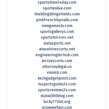
sportstime24day.com
sporteslive.com
theblingblingshields.com
pinkfrenchtipnails.com
newgamestv.com
sportsgallerys.com
sportsmirrors.net
datasports.net
atasehirescortu.net
engineeringtechub.com
jerryescorts.com
attorneylegal.co
voomb.com
techgadgetpoint.com
tvsportsguide24.com
sportsreviews24.com
dubai360blog.com
lucky77slot.org
growmefast.com