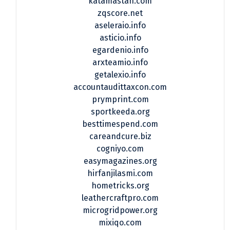
katamastah.com
zqscore.net
aseleraio.info
asticio.info
egardenio.info
arxteamio.info
getalexio.info
accountaudittaxcon.com
prymprint.com
sportkeeda.org
besttimespend.com
careandcure.biz
cogniyo.com
easymagazines.org
hirfanjilasmi.com
hometricks.org
leathercraftpro.com
microgridpower.org
mixiqo.com