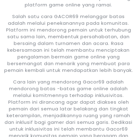
platform game online yang ramai.
Salah satu cara GACOR69 melanggar batas
adalah melalui penekanannya pada komunitas.
Platform ini mendorong pemain untuk terhubung
satu sama lain, membentuk persahabatan, dan
bersaing dalam turnamen dan acara. Rasa
kebersamaan ini telah membantu menciptakan
pengalaman bermain game online yang
bersemangat dan menarik yang membuat para
pemain kembali untuk mendapatkan lebih banyak.
Cara lain yang mendorong Gacor69 adalah
mendorong batas -batas game online adalah
melalui komitmennya terhadap inklusivitas.
Platform ini dirancang agar dapat diakses oleh
pemain dari semua latar belakang dan tingkat
keterampilan, menjadikannya ruang yang ramah
dan inklusif bagi gamer dari semua garis. Dedikasi
untuk inklusivitas ini telah membantu Gacor69
menarik komunitas pemain yang beragam dan