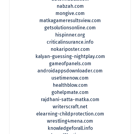
nabzah.com
mongive.com
matkagameresultsview.com
getsolutionsonline.com
hispinner.org
criticalinsurance.info
nokariposter.com
kalyan-guessing-nightplay.com
gameofpanels.com
androidappsdownloader.com
usetimenow.com
healthblow.com
gohelpmate.com
rajdhani-satta-matka.com
writerscraft.net
elearning-childprotection.com
wrestling4mena.com
knowledgeforall.info