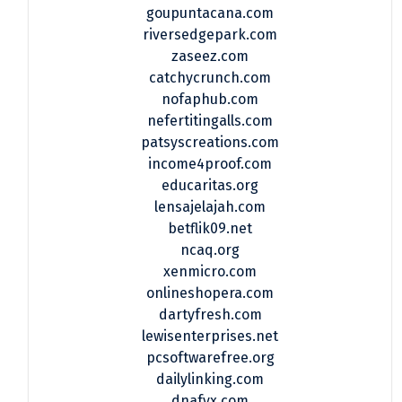
goupuntacana.com
riversedgepark.com
zaseez.com
catchycrunch.com
nofaphub.com
nefertitingalls.com
patsyscreations.com
income4proof.com
educaritas.org
lensajelajah.com
betflik09.net
ncaq.org
xenmicro.com
onlineshopera.com
dartyfresh.com
lewisenterprises.net
pcsoftwarefree.org
dailylinking.com
dnafyx.com