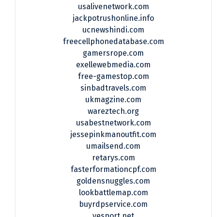
usalivenetwork.com
jackpotrushonline.info
ucnewshindi.com
freecellphonedatabase.com
gamersrope.com
exellewebmedia.com
free-gamestop.com
sinbadtravels.com
ukmagzine.com
wareztech.org
usabestnetwork.com
jessepinkmanoutfit.com
umailsend.com
retarys.com
fasterformationcpf.com
goldensnuggles.com
lookbattlemap.com
buyrdpservice.com
yesport.net