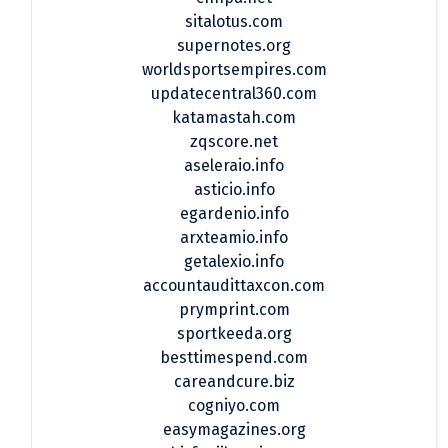
sitalotus.com
supernotes.org
worldsportsempires.com
updatecentral360.com
katamastah.com
zqscore.net
aseleraio.info
asticio.info
egardenio.info
arxteamio.info
getalexio.info
accountaudittaxcon.com
prymprint.com
sportkeeda.org
besttimespend.com
careandcure.biz
cogniyo.com
easymagazines.org