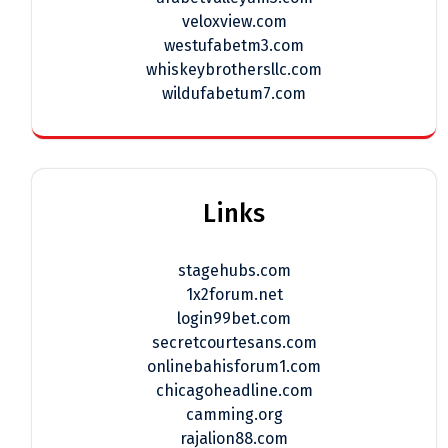
veloxview.com
westufabetm3.com
whiskeybrothersllc.com
wildufabetum7.com
Links
stagehubs.com
1x2forum.net
login99bet.com
secretcourtesans.com
onlinebahisforum1.com
chicagoheadline.com
camming.org
rajalion88.com