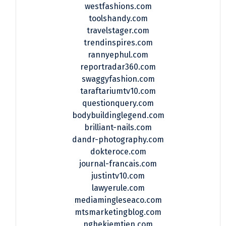
westfashions.com
toolshandy.com
travelstager.com
trendinspires.com
rannyephul.com
reportradar360.com
swaggyfashion.com
taraftariumtv10.com
questionquery.com
bodybuildinglegend.com
brilliant-nails.com
dandr-photography.com
dokteroce.com
journal-francais.com
justintv10.com
lawyerule.com
mediamingleseaco.com
mtsmarketingblog.com
nghekiemtien.com