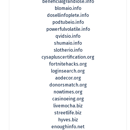
beneficialgrandiose.info
blomaio.info
dosellinfoplete.info
podtubeio.info
powerfulvolatile.info
qvidsio.info
shumaio.info
slotherio.info
cysapluscertification.org
fortnitehacks.org
loginsearch.org
aodecor.org
donorsmatch.org
nowtimes.org
casinoeing.org
livemocha.biz
streetlife.biz
hyves.biz
enoughinfo.net