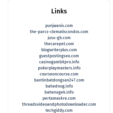
Links
punjwanis.com
the-parcs-clematiscondos.com
jusu-gb.com
thecarepet.com
blogwriterplus.com
guestpostingseo.com
casinogambitpro.info
pokerplaymasters.info
courseoncourse.com
bantinbatdongsan247.com
bahednog.info
bahenxgek.info
pertamaskre.com
threadsvideoandphotodownloader.com
techgiddy.com