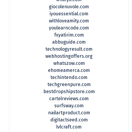
giocolenuvole.com
iyouessential.com
withloveamity.com
youlearncode.com
fxyatirim.com
abbuguide.com
technologyresult.com
webhostingoffers.org
whatszow.com
ehomeamerca.com
techintendo.com
techgreenpure.com
bestdropshipstore.com
cartelreviews.com
surfsway.com
nailartproduct.com
digitactseed.com
lvlcraft.com