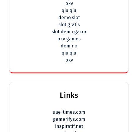
pkv
qiu qiu
demo slot
slot gratis
slot demo gacor
pkv games
domino
qiu qiu
pkv
Links
uae-times.com
gamerifys.com
inspiratif.net