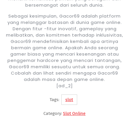
bersemangat dari seluruh dunia.
Sebagai kesimpulan, Gacor69 adalah platform
yang melanggar batasan di dunia game online.
Dengan fitur -fitur inovatif, gameplay yang
melibatkan, dan komitmen terhadap inklusivitas,
Gacor69 mendefinisikan kembali apa artinya
bermain game online. Apakah Anda seorang
gamer biasa yang mencari kesenangan atau
penggemar hardcore yang mencari tantangan,
Gacor69 memiliki sesuatu untuk semua orang.
Cobalah dan lihat sendiri mengapa Gacor69
adalah masa depan game online.
[ad_2]
Tags:
slot
Category:
Slot Online