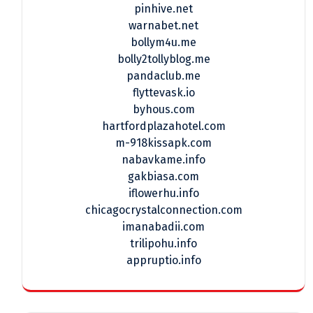
pinhive.net
warnabet.net
bollym4u.me
bolly2tollyblog.me
pandaclub.me
flyttevask.io
byhous.com
hartfordplazahotel.com
m-918kissapk.com
nabavkame.info
gakbiasa.com
iflowerhu.info
chicagocrystalconnection.com
imanabadii.com
trilipohu.info
appruptio.info