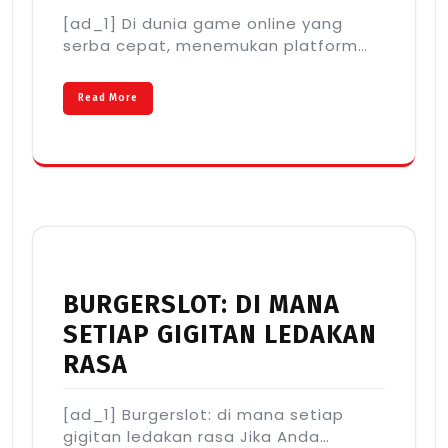
[ad_1] Di dunia game online yang
serba cepat, menemukan platform…
Read More
BURGERSLOT: DI MANA
SETIAP GIGITAN LEDAKAN
RASA
[ad_1] Burgerslot: di mana setiap
gigitan ledakan rasa Jika Anda…