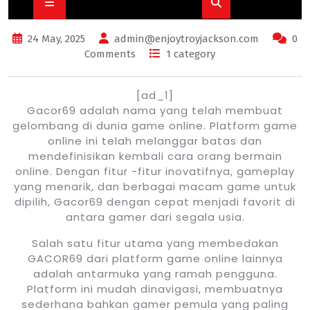
Open
Button
24 May, 2025
admin@enjoytroyjackson.com
0
Comments
1 category
[ad_1]
Gacor69 adalah nama yang telah membuat
gelombang di dunia game online. Platform game
online ini telah melanggar batas dan
mendefinisikan kembali cara orang bermain
online. Dengan fitur -fitur inovatifnya, gameplay
yang menarik, dan berbagai macam game untuk
dipilih, Gacor69 dengan cepat menjadi favorit di
antara gamer dari segala usia.
Salah satu fitur utama yang membedakan
GACOR69 dari platform game online lainnya
adalah antarmuka yang ramah pengguna.
Platform ini mudah dinavigasi, membuatnya
sederhana bahkan gamer pemula yang paling