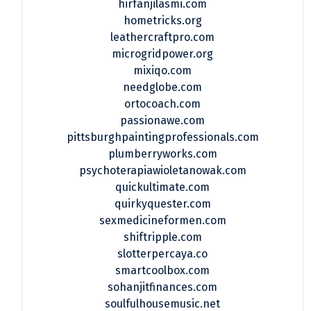
hirfanjilasmi.com
hometricks.org
leathercraftpro.com
microgridpower.org
mixiqo.com
needglobe.com
ortocoach.com
passionawe.com
pittsburghpaintingprofessionals.com
plumberryworks.com
psychoterapiawioletanowak.com
quickultimate.com
quirkyquester.com
sexmedicineformen.com
shiftripple.com
slotterpercaya.co
smartcoolbox.com
sohanjitfinances.com
soulfulhousemusic.net