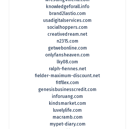
knowledgeforall.info
brand2lastio.com
usadigitalservices.com
socialhoppers.com
creativedream.net
n2315.com
getwebonline.com
onlyfansheaven.com
lky08.com
ralph-fiennes.net
fielder-maximum-discount.net
fitfllex.com
genesisbusinesscredit.com
inforuang.com
kindsmarket.com
luvelylife.com
macramb.com
mypet-diary.com