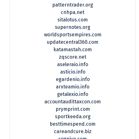
patterntrader.org
cnhpa.net
sitalotus.com
supernotes.org
worldsportsempires.com
updatecentral360.com
katamastah.com
zqscore.net
aseleraio.info
asticio.info
egardenio.info
arxteamio.info
getalexio.info
accountaudittaxcon.com
prymprint.com
sportkeeda.org
besttimespend.com
careandcure.biz
cogniyo.com