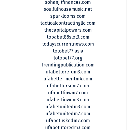
sohanjitfinances.com
soulfulhousemusic.net
sparklooms.com
tacticalcontractingllc.com
thecapitalpowers.com
tobabet88slot3.com
todayscurrentnews.com
totobet77.asia
totobet77.org
trendingpublication.com
ufabettererum3.com
ufabettermentm4.com
ufabettersum7.com
ufabettinwm7.com
ufabettinwum3.com
ufabetunitedm3.com
ufabetunitedm7.com
ufabetuskedm7.com
ufabetutoredm3.com