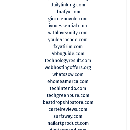
dailylinking.com
dnafyx.com
giocolenuvole.com
iyouessential.com
withloveamity.com
youlearncode.com
fxyatirim.com
abbuguide.com
technologyresult.com
webhostingoffers.org
whatszow.com
ehomeamerca.com
techintendo.com
techgreenpure.com
bestdropshipstore.com
cartelreviews.com
surfsway.com
nailartproduct.com