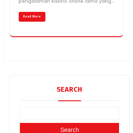
pengalaman kasino online lama yang…
Read More
SEARCH
Search