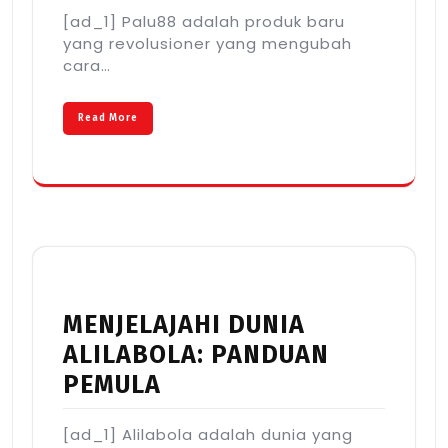
[ad_1] Palu88 adalah produk baru
yang revolusioner yang mengubah
cara…
Read More
MENJELAJAHI DUNIA
ALILABOLA: PANDUAN
PEMULA
[ad_1] Alilabola adalah dunia yang