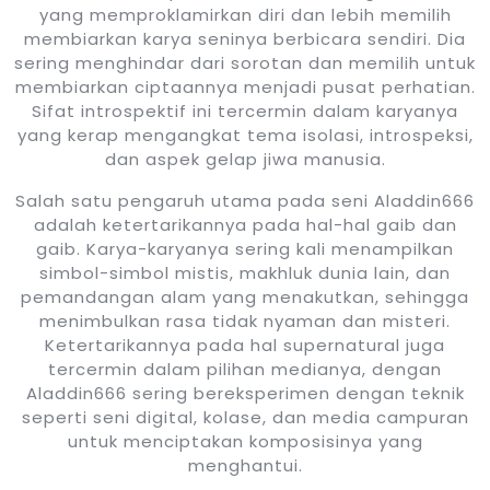
yang memproklamirkan diri dan lebih memilih
membiarkan karya seninya berbicara sendiri. Dia
sering menghindar dari sorotan dan memilih untuk
membiarkan ciptaannya menjadi pusat perhatian.
Sifat introspektif ini tercermin dalam karyanya
yang kerap mengangkat tema isolasi, introspeksi,
dan aspek gelap jiwa manusia.
Salah satu pengaruh utama pada seni Aladdin666
adalah ketertarikannya pada hal-hal gaib dan
gaib. Karya-karyanya sering kali menampilkan
simbol-simbol mistis, makhluk dunia lain, dan
pemandangan alam yang menakutkan, sehingga
menimbulkan rasa tidak nyaman dan misteri.
Ketertarikannya pada hal supernatural juga
tercermin dalam pilihan medianya, dengan
Aladdin666 sering bereksperimen dengan teknik
seperti seni digital, kolase, dan media campuran
untuk menciptakan komposisinya yang
menghantui.