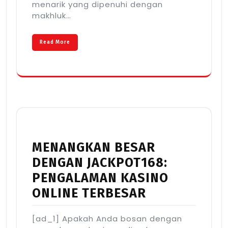
menarik yang dipenuhi dengan
makhluk…
Read More
MENANGKAN BESAR
DENGAN JACKPOT168:
PENGALAMAN KASINO
ONLINE TERBESAR
[ad_1] Apakah Anda bosan dengan