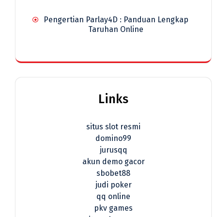
Pengertian Parlay4D : Panduan Lengkap
Taruhan Online
Links
situs slot resmi
domino99
jurusqq
akun demo gacor
sbobet88
judi poker
qq online
pkv games