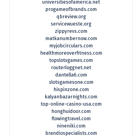
universitiesofamerica.net
progameofbrands.com
qbreview.org
servicewueste.org
zippyrevs.com
matkanumbernow.com
myjobcirculars.com
healthmoreoverfitness.com
topslotxgames.com
routerloggnet.net
dantella6.com
slotsgamesone.com
hispinzone.com
kalyanbazarnights.com
top-online-casino-usa.com
honghuidoor.com
flowingtravel.com
nineniki.com
brandiospecialists.com