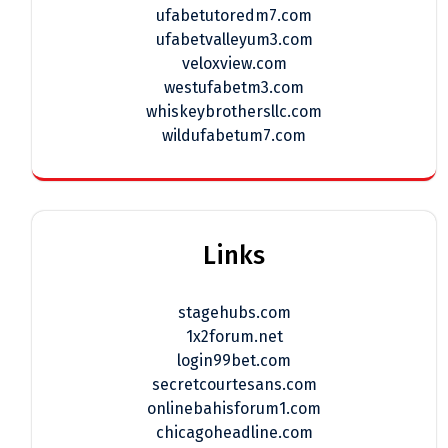
ufabetutoredm7.com
ufabetvalleyum3.com
veloxview.com
westufabetm3.com
whiskeybrothersllc.com
wildufabetum7.com
Links
stagehubs.com
1x2forum.net
login99bet.com
secretcourtesans.com
onlinebahisforum1.com
chicagoheadline.com