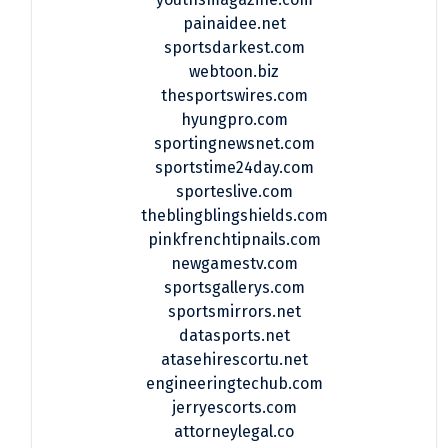
painaidee.net
sportsdarkest.com
webtoon.biz
thesportswires.com
hyungpro.com
sportingnewsnet.com
sportstime24day.com
sporteslive.com
theblingblingshields.com
pinkfrenchtipnails.com
newgamestv.com
sportsgallerys.com
sportsmirrors.net
datasports.net
atasehirescortu.net
engineeringtechub.com
jerryescorts.com
attorneylegal.co