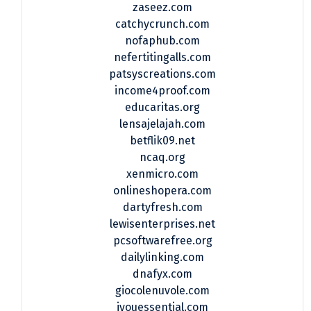
zaseez.com
catchycrunch.com
nofaphub.com
nefertitingalls.com
patsyscreations.com
income4proof.com
educaritas.org
lensajelajah.com
betflik09.net
ncaq.org
xenmicro.com
onlineshopera.com
dartyfresh.com
lewisenterprises.net
pcsoftwarefree.org
dailylinking.com
dnafyx.com
giocolenuvole.com
iyouessential.com