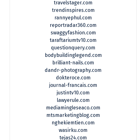
travelstager.com
trendinspires.com
rannyephul.com
reportradar360.com
swaggyfashion.com
taraftariumtv10.com
questionquery.com
bodybuildinglegend.com
brilliant-nails.com
dandr-photography.com
dokteroce.com
journal-francais.com
justintv10.com
lawyerule.com
mediamingleseaco.com
mtsmarketingblog.com
nghekiemtien.com
wasirku.com
tejas24.com