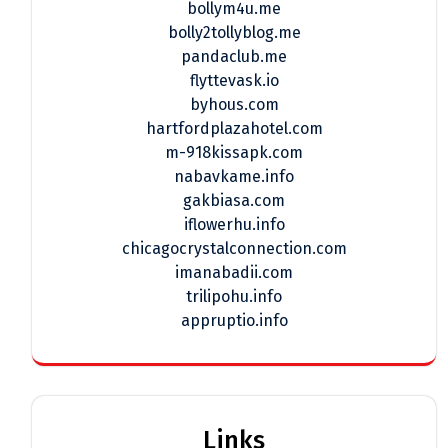
bollym4u.me
bolly2tollyblog.me
pandaclub.me
flyttevask.io
byhous.com
hartfordplazahotel.com
m-918kissapk.com
nabavkame.info
gakbiasa.com
iflowerhu.info
chicagocrystalconnection.com
imanabadii.com
trilipohu.info
appruptio.info
Links