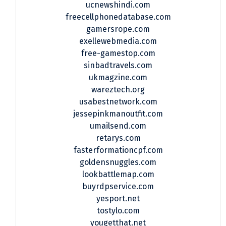
ucnewshindi.com
freecellphonedatabase.com
gamersrope.com
exellewebmedia.com
free-gamestop.com
sinbadtravels.com
ukmagzine.com
wareztech.org
usabestnetwork.com
jessepinkmanoutfit.com
umailsend.com
retarys.com
fasterformationcpf.com
goldensnuggles.com
lookbattlemap.com
buyrdpservice.com
yesport.net
tostylo.com
yougetthat.net