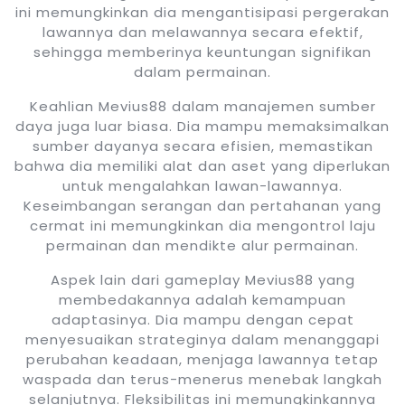
ini memungkinkan dia mengantisipasi pergerakan
lawannya dan melawannya secara efektif,
sehingga memberinya keuntungan signifikan
dalam permainan.
Keahlian Mevius88 dalam manajemen sumber
daya juga luar biasa. Dia mampu memaksimalkan
sumber dayanya secara efisien, memastikan
bahwa dia memiliki alat dan aset yang diperlukan
untuk mengalahkan lawan-lawannya.
Keseimbangan serangan dan pertahanan yang
cermat ini memungkinkan dia mengontrol laju
permainan dan mendikte alur permainan.
Aspek lain dari gameplay Mevius88 yang
membedakannya adalah kemampuan
adaptasinya. Dia mampu dengan cepat
menyesuaikan strateginya dalam menanggapi
perubahan keadaan, menjaga lawannya tetap
waspada dan terus-menerus menebak langkah
selanjutnya. Fleksibilitas ini memungkinkannya