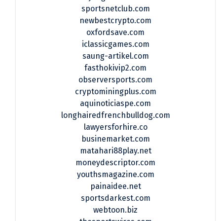
sportsnetclub.com
newbestcrypto.com
oxfordsave.com
iclassicgames.com
saung-artikel.com
fasthokivip2.com
observersports.com
cryptominingplus.com
aquinoticiaspe.com
longhairedfrenchbulldog.com
lawyersforhire.co
businemarket.com
matahari88play.net
moneydescriptor.com
youthsmagazine.com
painaidee.net
sportsdarkest.com
webtoon.biz