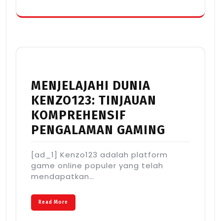
MENJELAJAHI DUNIA
KENZO123: TINJAUAN
KOMPREHENSIF
PENGALAMAN GAMING
[ad_1] Kenzo123 adalah platform
game online populer yang telah
mendapatkan…
Read More