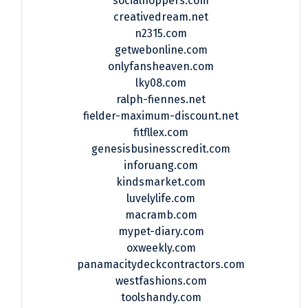
socialhoppers.com
creativedream.net
n2315.com
getwebonline.com
onlyfansheaven.com
lky08.com
ralph-fiennes.net
fielder-maximum-discount.net
fitfllex.com
genesisbusinesscredit.com
inforuang.com
kindsmarket.com
luvelylife.com
macramb.com
mypet-diary.com
oxweekly.com
panamacitydeckcontractors.com
westfashions.com
toolshandy.com