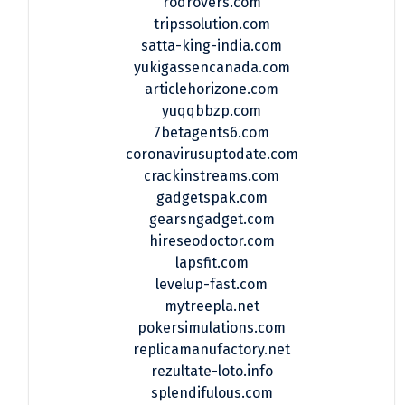
rodrovers.com
tripssolution.com
satta-king-india.com
yukigassencanada.com
articlehorizone.com
yuqqbbzp.com
7betagents6.com
coronavirusuptodate.com
crackinstreams.com
gadgetspak.com
gearsngadget.com
hireseodoctor.com
lapsfit.com
levelup-fast.com
mytreepla.net
pokersimulations.com
replicamanufactory.net
rezultate-loto.info
splendifulous.com