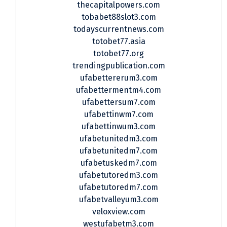
thecapitalpowers.com
tobabet88slot3.com
todayscurrentnews.com
totobet77.asia
totobet77.org
trendingpublication.com
ufabettererum3.com
ufabettermentm4.com
ufabettersum7.com
ufabettinwm7.com
ufabettinwum3.com
ufabetunitedm3.com
ufabetunitedm7.com
ufabetuskedm7.com
ufabetutoredm3.com
ufabetutoredm7.com
ufabetvalleyum3.com
veloxview.com
westufabetm3.com