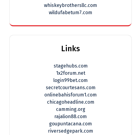
whiskeybrothersllc.com
wildufabetum7.com
Links
stagehubs.com
1x2forum.net
login99bet.com
secretcourtesans.com
onlinebahisforum1.com
chicagoheadline.com
camming.org
rajalion88.com
goupuntacana.com
riversedgepark.com