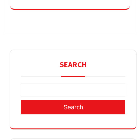
SEARCH
Search