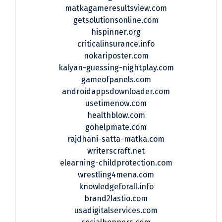
matkagameresultsview.com
getsolutionsonline.com
hispinner.org
criticalinsurance.info
nokariposter.com
kalyan-guessing-nightplay.com
gameofpanels.com
androidappsdownloader.com
usetimenow.com
healthblow.com
gohelpmate.com
rajdhani-satta-matka.com
writerscraft.net
elearning-childprotection.com
wrestling4mena.com
knowledgeforall.info
brand2lastio.com
usadigitalservices.com