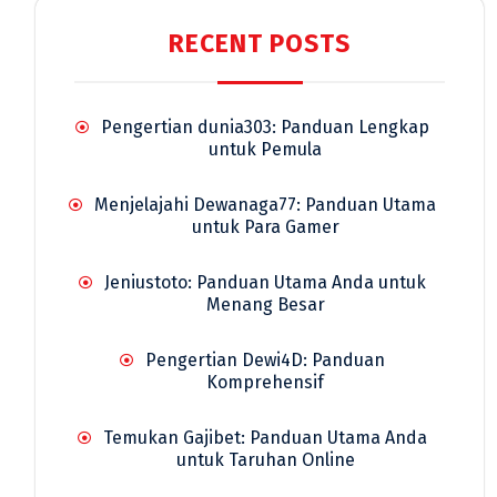
RECENT POSTS
Pengertian dunia303: Panduan Lengkap
untuk Pemula
Menjelajahi Dewanaga77: Panduan Utama
untuk Para Gamer
Jeniustoto: Panduan Utama Anda untuk
Menang Besar
Pengertian Dewi4D: Panduan
Komprehensif
Temukan Gajibet: Panduan Utama Anda
untuk Taruhan Online