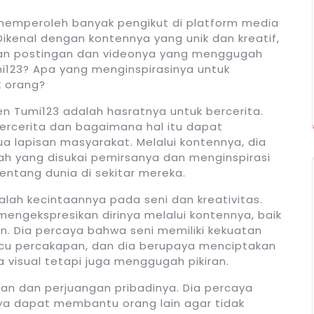
emperoleh banyak pengikut di platform media
Dikenal dengan kontennya yang unik dan kreatif,
an postingan dan videonya yang menggugah
mi123? Apa yang menginspirasinya untuk
 orang?
ten Tumi123 adalah hasratnya untuk bercerita.
bercerita dan bagaimana hal itu dapat
 lapisan masyarakat. Melalui kontennya, dia
ah yang disukai pemirsanya dan menginspirasi
entang dunia di sekitar mereka.
alah kecintaannya pada seni dan kreativitas.
mengekspresikan dirinya melalui kontennya, baik
san. Dia percaya bahwa seni memiliki kekuatan
u percakapan, dan dia berupaya menciptakan
 visual tetapi juga menggugah pikiran.
man dan perjuangan pribadinya. Dia percaya
ya dapat membantu orang lain agar tidak