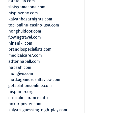
dantella6.com
slotsgamesone.com
hispinzone.com
kalyanbazarnights.com
top-online-casino-usa.com
honghuidoor.com
flowingtravel.com
nineniki.com
brandiospecialists.com
medicalcare7.com
adtennaball.com
nabzah.com
mongive.com
matkagameresultsview.com
getsolutionsonline.com
hispinner.org
criticalinsurance.info
nokariposter.com
kalyan-guessing-nightplay.com