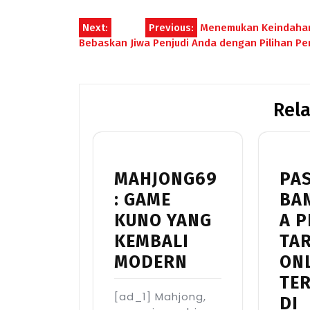
Post
Next:
Previous:
Menemukan Keindahan 
Bebaskan Jiwa Penjudi Anda dengan Pilihan 
navigation
Rel
MAHJONG69
PA
: GAME
BA
KUNO YANG
A 
KEMBALI
TA
MODERN
ON
TE
[ad_1] Mahjong,
DI