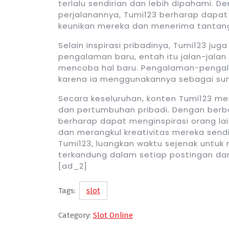
terlalu sendirian dan lebih dipahami. De
perjalanannya, Tumi123 berharap dapat
keunikan mereka dan menerima tantang
Selain inspirasi pribadinya, Tumi123 juga
pengalaman baru, entah itu jalan-jalan
mencoba hal baru. Pengalaman-pengalam
karena ia menggunakannya sebagai sumb
Secara keseluruhan, konten Tumi123 me
dan pertumbuhan pribadi. Dengan berb
berharap dapat menginspirasi orang lai
dan merangkul kreativitas mereka sendi
Tumi123, luangkan waktu sejenak untuk 
terkandung dalam setiap postingan dan 
[ad_2]
Tags:
slot
Category:
Slot Online