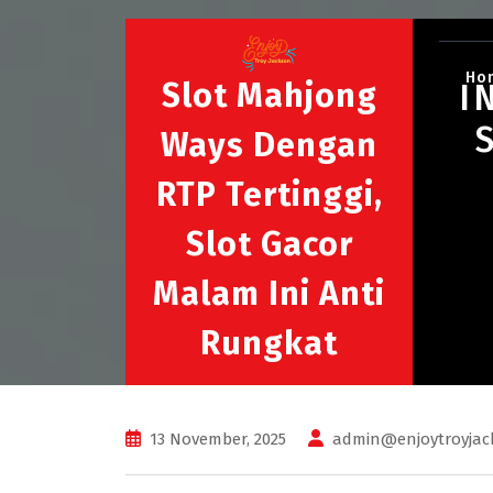
Skip
to
Ho
content
Slot Mahjong
I
Ways Dengan
RTP Tertinggi,
Slot Gacor
Malam Ini Anti
Rungkat
13 November, 2025
admin@enjoytroyjac