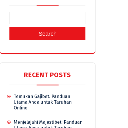
Search
RECENT POSTS
Temukan Gajibet: Panduan
Utama Anda untuk Taruhan
Online
Menjelajahi Majestibet: Panduan
Utama Anda untuk Taruhan