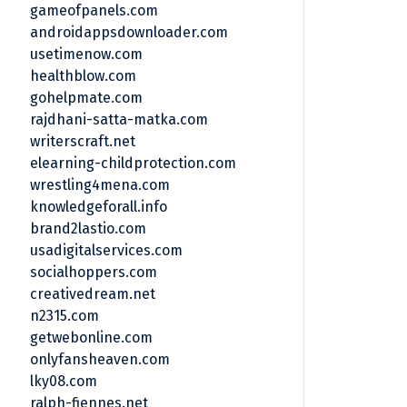
gameofpanels.com
androidappsdownloader.com
usetimenow.com
healthblow.com
gohelpmate.com
rajdhani-satta-matka.com
writerscraft.net
elearning-childprotection.com
wrestling4mena.com
knowledgeforall.info
brand2lastio.com
usadigitalservices.com
socialhoppers.com
creativedream.net
n2315.com
getwebonline.com
onlyfansheaven.com
lky08.com
ralph-fiennes.net