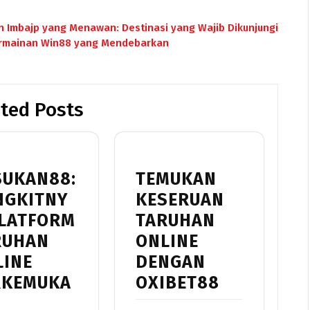
Imbajp yang Menawan: Destinasi yang Wajib Dikunjungi
Permainan Win88 yang Mendebarkan
ated Posts
SUKAN88:
TEMUKAN
NGKITNY
KESERUAN
PLATFORM
TARUHAN
RUHAN
ONLINE
LINE
DENGAN
RKEMUKA
OXIBET88