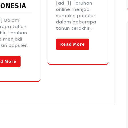
[ad_1] Taruhan
DONESIA
online menjadi
semakin populer
1] Dalam
dalam beberapa
rapa tahun
tahun terakhir,…
hir, taruhan
e menjadi
Read More
kin populer…
d More