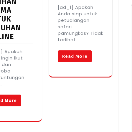
IHAN
[ad_1] Apakah
AMA
Anda siap untuk
TUK
petualangan
RUHAN
safari
pamungkas? Tidak
LINE
terlihat…
1] Apakah
Read More
ingin ikut
a dan
coba
runtungan
…
d More