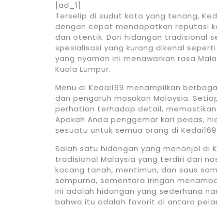
[ad_1]
Terselip di sudut kota yang tenang, K
dengan cepat mendapatkan reputasi ka
dan otentik. Dari hidangan tradisional
spesialisasi yang kurang dikenal seper
yang nyaman ini menawarkan rasa Mala
Kuala Lumpur.
Menu di Kedai169 menampilkan berbag
dan pengaruh masakan Malaysia. Setiap
perhatian terhadap detail, memastikan
Apakah Anda penggemar kari pedas, hid
sesuatu untuk semua orang di Kedai169
Salah satu hidangan yang menonjol di 
tradisional Malaysia yang terdiri dari na
kacang tanah, mentimun, dan saus sam
sempurna, sementara iringan menamba
Ini adalah hidangan yang sederhana 
bahwa itu adalah favorit di antara pel