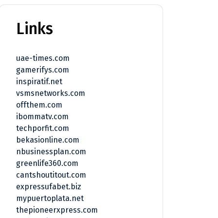
Links
uae-times.com
gamerifys.com
inspiratif.net
vsmsnetworks.com
offthem.com
ibommatv.com
techporfit.com
bekasionline.com
nbusinessplan.com
greenlife360.com
cantshoutitout.com
expressufabet.biz
mypuertoplata.net
thepioneerxpress.com