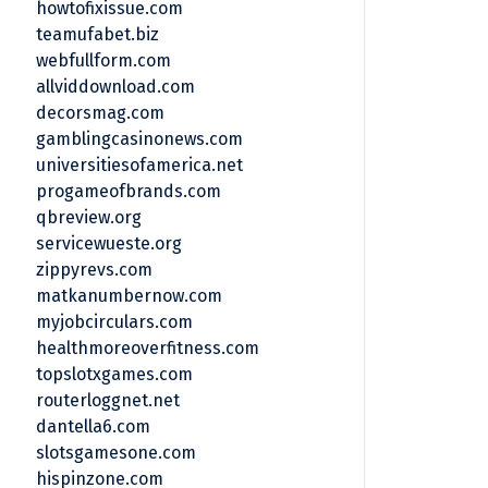
howtofixissue.com
teamufabet.biz
webfullform.com
allviddownload.com
decorsmag.com
gamblingcasinonews.com
universitiesofamerica.net
progameofbrands.com
qbreview.org
servicewueste.org
zippyrevs.com
matkanumbernow.com
myjobcirculars.com
healthmoreoverfitness.com
topslotxgames.com
routerloggnet.net
dantella6.com
slotsgamesone.com
hispinzone.com