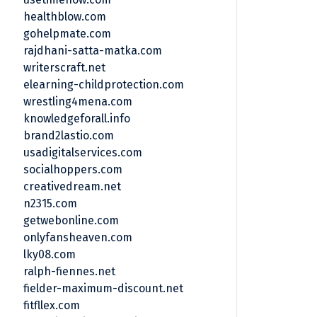
healthblow.com
gohelpmate.com
rajdhani-satta-matka.com
writerscraft.net
elearning-childprotection.com
wrestling4mena.com
knowledgeforall.info
brand2lastio.com
usadigitalservices.com
socialhoppers.com
creativedream.net
n2315.com
getwebonline.com
onlyfansheaven.com
lky08.com
ralph-fiennes.net
fielder-maximum-discount.net
fitfllex.com