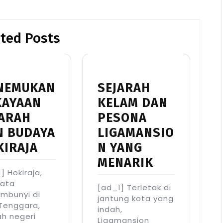
ated Posts
NEMUKAN
SEJARAH
KAYAAN
KELAM DAN
JARAH
PESONA
N BUDAYA
LIGAMANSIO
KIRAJA
N YANG
MENARIK
] Hokiraja,
ata
[ad_1] Terletak di
embunyi di
jantung kota yang
 Tenggara,
indah,
ah negeri
Ligamansion