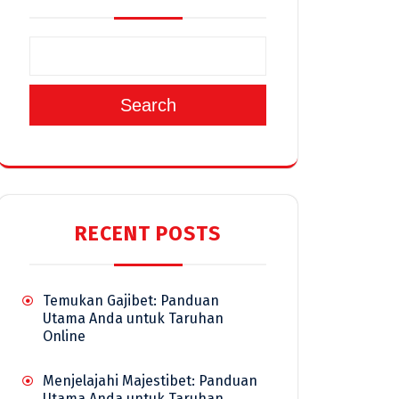
Search
RECENT POSTS
Temukan Gajibet: Panduan
Utama Anda untuk Taruhan
Online
Menjelajahi Majestibet: Panduan
Utama Anda untuk Taruhan