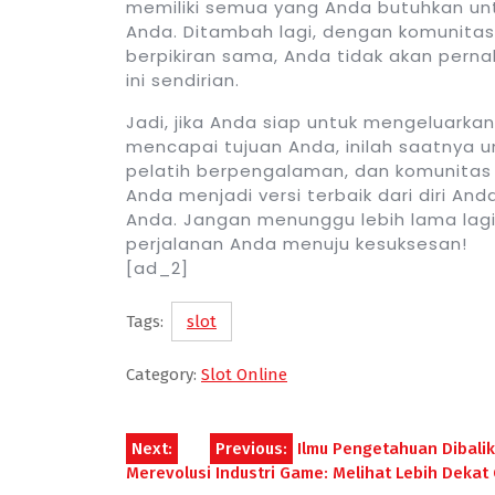
memiliki semua yang Anda butuhkan unt
Anda. Ditambah lagi, dengan komunitas s
berpikiran sama, Anda tidak akan pern
ini sendirian.
Jadi, jika Anda siap untuk mengeluark
mencapai tujuan Anda, inilah saatnya
pelatih berpengalaman, dan komunit
Anda menjadi versi terbaik dari diri A
Anda. Jangan menunggu lebih lama lagi 
perjalanan Anda menuju kesuksesan!
[ad_2]
Tags:
slot
Category:
Slot Online
Post
Next:
Previous:
Ilmu Pengetahuan Dibali
Merevolusi Industri Game: Melihat Lebih Deka