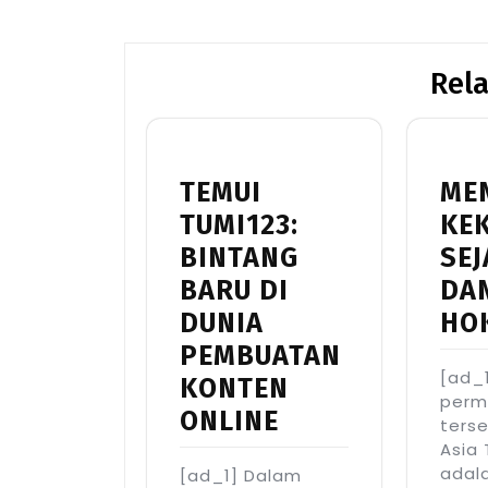
navigation
Rel
TEMUI
ME
TUMI123:
KE
BINTANG
SE
BARU DI
DA
DUNIA
HO
PEMBUATAN
[ad_1
KONTEN
perm
ONLINE
ters
Asia
adal
[ad_1] Dalam