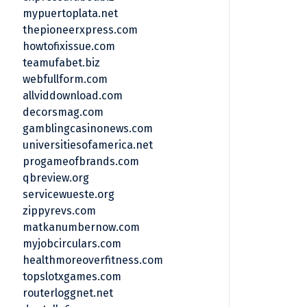
mypuertoplata.net
thepioneerxpress.com
howtofixissue.com
teamufabet.biz
webfullform.com
allviddownload.com
decorsmag.com
gamblingcasinonews.com
universitiesofamerica.net
progameofbrands.com
qbreview.org
servicewueste.org
zippyrevs.com
matkanumbernow.com
myjobcirculars.com
healthmoreoverfitness.com
topslotxgames.com
routerloggnet.net