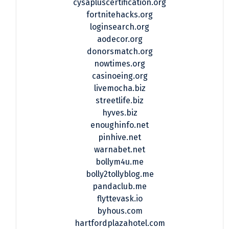
cysapluscertification.org
fortnitehacks.org
loginsearch.org
aodecor.org
donorsmatch.org
nowtimes.org
casinoeing.org
livemocha.biz
streetlife.biz
hyves.biz
enoughinfo.net
pinhive.net
warnabet.net
bollym4u.me
bolly2tollyblog.me
pandaclub.me
flyttevask.io
byhous.com
hartfordplazahotel.com