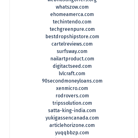
whatszow.com
ehomeamerca.com
techintendo.com
techgreenpure.com
bestdropshipstore.com
cartelreviews.com
surfsway.com
nailartproduct.com
digitactseed.com
lvlcraft.com
90secondmoneyloans.com
xenmicro.com
rodrovers.com
tripssolution.com
satta-king-india.com
yukigassencanada.com
articlehorizone.com
yuqqbbzp.com