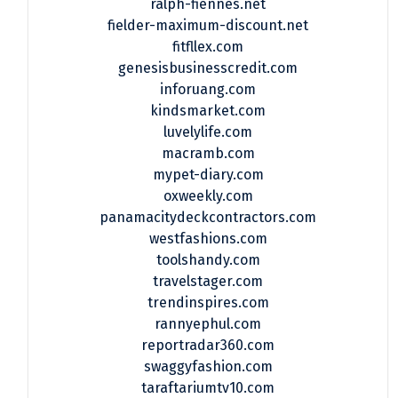
ralph-fiennes.net
fielder-maximum-discount.net
fitfllex.com
genesisbusinesscredit.com
inforuang.com
kindsmarket.com
luvelylife.com
macramb.com
mypet-diary.com
oxweekly.com
panamacitydeckcontractors.com
westfashions.com
toolshandy.com
travelstager.com
trendinspires.com
rannyephul.com
reportradar360.com
swaggyfashion.com
taraftariumtv10.com