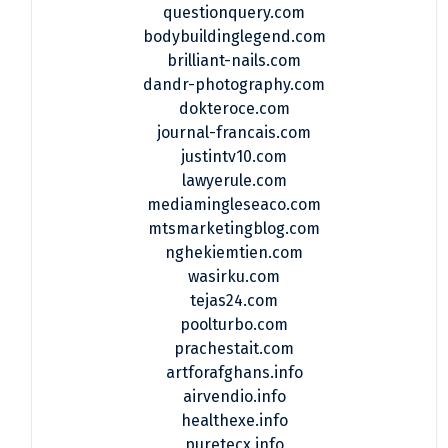
questionquery.com
bodybuildinglegend.com
brilliant-nails.com
dandr-photography.com
dokteroce.com
journal-francais.com
justintv10.com
lawyerule.com
mediamingleseaco.com
mtsmarketingblog.com
nghekiemtien.com
wasirku.com
tejas24.com
poolturbo.com
prachestait.com
artforafghans.info
airvendio.info
healthexe.info
puretecx.info