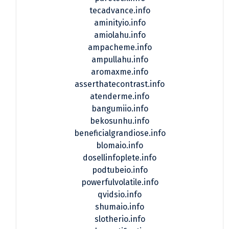
tecadvance.info
aminityio.info
amiolahu.info
ampacheme.info
ampullahu.info
aromaxme.info
asserthatecontrast.info
atenderme.info
bangumiio.info
bekosunhu.info
beneficialgrandiose.info
blomaio.info
dosellinfoplete.info
podtubeio.info
powerfulvolatile.info
qvidsio.info
shumaio.info
slotherio.info