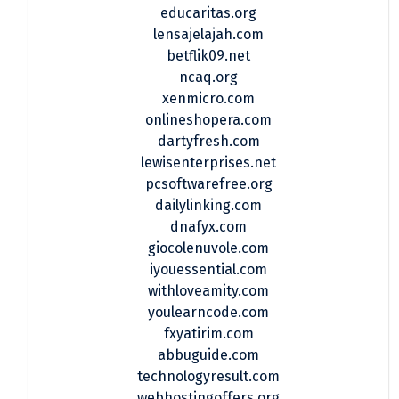
educaritas.org
lensajelajah.com
betflik09.net
ncaq.org
xenmicro.com
onlineshopera.com
dartyfresh.com
lewisenterprises.net
pcsoftwarefree.org
dailylinking.com
dnafyx.com
giocolenuvole.com
iyouessential.com
withloveamity.com
youlearncode.com
fxyatirim.com
abbuguide.com
technologyresult.com
webhostingoffers.org