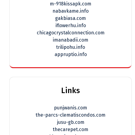
m-918kissapk.com
nabavkame.info
gakbiasa.com
iflowerhu.info
chicagocrystalconnection.com
imanabadii.com
trilipohu.info
appruptio.info
Links
punjwanis.com
the-parcs-clematiscondos.com
jusu-gb.com
thecarepet.com