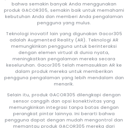
bahwa semakin banyak Anda menggunakan
produk GACOR305, semakin baik untuk memahami
kebutuhan Anda dan memberi Anda pengalaman
pengguna yang mulus.
Teknologi inovatif lain yang digunakan Gacor305
adalah Augmented Reality (AR). Teknologi AR
memungkinkan pengguna untuk berinteraksi
dengan elemen virtual di dunia nyata,
meningkatkan pengalaman mereka secara
keseluruhan. Gacor305 telah memasukkan AR ke
dalam produk mereka untuk memberikan
pengguna pengalaman yang lebih mendalam dan
menarik.
Selain itu, produk GACOR305 dilengkapi dengan
sensor canggih dan opsi konektivitas yang
memungkinkan integrasi tanpa batas dengan
perangkat pintar lainnya. Ini berarti bahwa
pengguna dapat dengan mudah mengontrol dan
memantau produk GACOR305 mereka dari