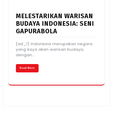
MELESTARIKAN WARISAN
BUDAYA INDONESIA: SENI
GAPURABOLA
[ad_1] Indonesia merupakan negara
yang kaya akan warisan budaya,
dengan…
Read More