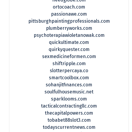
ortocoach.com
passionawe.com
pittsburghpaintingprofessionals.com
plumberryworks.com
psychoterapiawioletanowak.com
quickultimate.com
quirkyquester.com
sexmedicineformen.com
shiftripple.com
slotterpercaya.co
smartcoolbox.com
sohanjitfinances.com
soulfulhousemusic.net
sparklooms.com
tacticalcontractingllc.com
thecapitalpowers.com
tobabet88slot3.com
todayscurrentnews.com