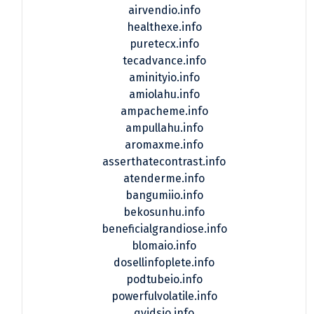
airvendio.info
healthexe.info
puretecx.info
tecadvance.info
aminityio.info
amiolahu.info
ampacheme.info
ampullahu.info
aromaxme.info
asserthatecontrast.info
atenderme.info
bangumiio.info
bekosunhu.info
beneficialgrandiose.info
blomaio.info
dosellinfoplete.info
podtubeio.info
powerfulvolatile.info
qvidsio.info