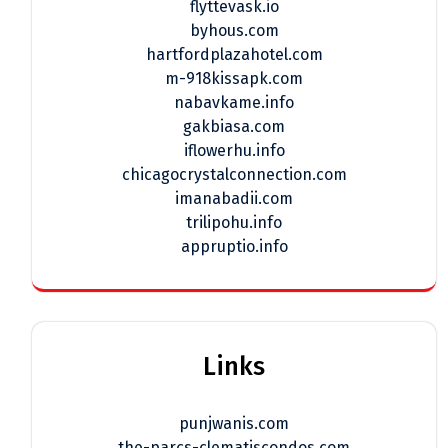
flyttevask.io
byhous.com
hartfordplazahotel.com
m-918kissapk.com
nabavkame.info
gakbiasa.com
iflowerhu.info
chicagocrystalconnection.com
imanabadii.com
trilipohu.info
appruptio.info
Links
punjwanis.com
the-parcs-clematiscondos.com