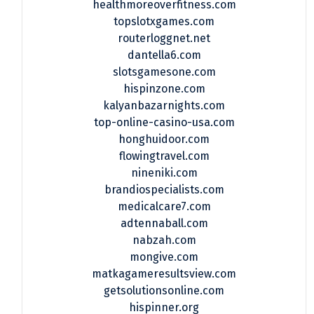
healthmoreoverfitness.com
topslotxgames.com
routerloggnet.net
dantella6.com
slotsgamesone.com
hispinzone.com
kalyanbazarnights.com
top-online-casino-usa.com
honghuidoor.com
flowingtravel.com
nineniki.com
brandiospecialists.com
medicalcare7.com
adtennaball.com
nabzah.com
mongive.com
matkagameresultsview.com
getsolutionsonline.com
hispinner.org