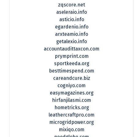
zqscore.net
aseleraio.info
asticio.info
egardenio.info
arxteamio.info
getalexio.info
accountaudittaxcon.com
prymprint.com
sportkeeda.org
besttimespend.com
careandcure.biz
cogniyo.com
easymagazines.org
hirfanjilasmi.com
hometricks.org
leathercraftpro.com
microgridpower.org
mixiqo.com
needglobe.com