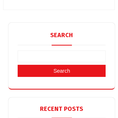
SEARCH
Search
RECENT POSTS