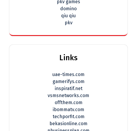
pkv games
domino
qiu qiu
pkv
Links
uae-times.com
gamerifys.com
inspiratif.net
vsmsnetworks.com
offthem.com
ibommatv.com
techporfit.com
bekasionline.com
nbusinessplan.com