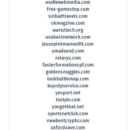
exellewebmedia.com
free-gamestop.com
sinbadtravels.com
ukmagzine.com
wareztech.org
usabestnetwork.com
jessepinkmanoutfit.com
umailsend.com
retarys.com
fasterformationcpf.com
goldensnuggles.com
lookbattlemap.com
buyrdpservice.com
yesport.net
tostylo.com
yougetthat.net
sportsnetclub.com
newbestcrypto.com
oxfordsave.com