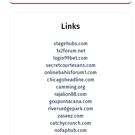
Links
stagehubs.com
1x2forum.net
login99bet.com
secretcourtesans.com
onlinebahisforum1.com
chicagoheadline.com
camming.org
rajalion88.com
goupuntacana.com
riversedgepark.com
zaseez.com
catchycrunch.com
nofaphub.com