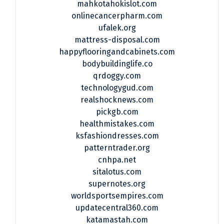
mahkotahokislot.com
onlinecancerpharm.com
ufalek.org
mattress-disposal.com
happyflooringandcabinets.com
bodybuildinglife.co
qrdoggy.com
technologygud.com
realshocknews.com
pickgb.com
healthmistakes.com
ksfashiondresses.com
patterntrader.org
cnhpa.net
sitalotus.com
supernotes.org
worldsportsempires.com
updatecentral360.com
katamastah.com