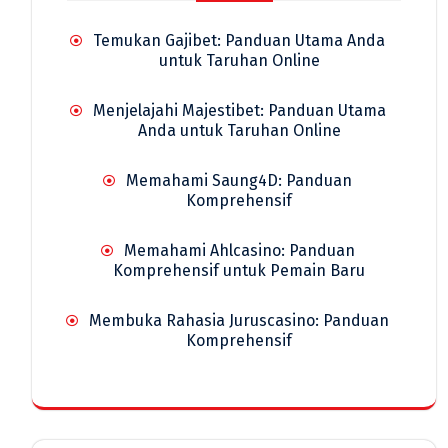
Temukan Gajibet: Panduan Utama Anda
untuk Taruhan Online
Menjelajahi Majestibet: Panduan Utama
Anda untuk Taruhan Online
Memahami Saung4D: Panduan
Komprehensif
Memahami Ahlcasino: Panduan
Komprehensif untuk Pemain Baru
Membuka Rahasia Juruscasino: Panduan
Komprehensif