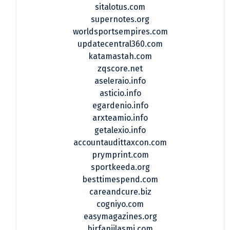
sitalotus.com
supernotes.org
worldsportsempires.com
updatecentral360.com
katamastah.com
zqscore.net
aseleraio.info
asticio.info
egardenio.info
arxteamio.info
getalexio.info
accountaudittaxcon.com
prymprint.com
sportkeeda.org
besttimespend.com
careandcure.biz
cogniyo.com
easymagazines.org
hirfanjilasmi.com