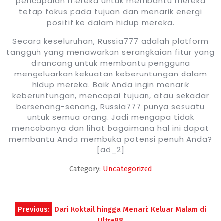
pencapaian mereka untuk membantu mereka
tetap fokus pada tujuan dan menarik energi
positif ke dalam hidup mereka.
Secara keseluruhan, Russia777 adalah platform
tangguh yang menawarkan serangkaian fitur yang
dirancang untuk membantu pengguna
mengeluarkan kekuatan keberuntungan dalam
hidup mereka. Baik Anda ingin menarik
keberuntungan, mencapai tujuan, atau sekadar
bersenang-senang, Russia777 punya sesuatu
untuk semua orang. Jadi mengapa tidak
mencobanya dan lihat bagaimana hal ini dapat
membantu Anda membuka potensi penuh Anda?
[ad_2]
Category:
Uncategorized
Post
Previous:
Dari Koktail hingga Menari: Keluar Malam di
navigation
Ultra88