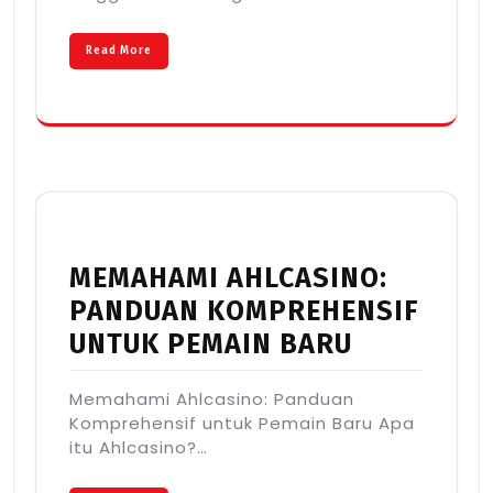
Read More
MEMAHAMI AHLCASINO:
PANDUAN KOMPREHENSIF
UNTUK PEMAIN BARU
Memahami Ahlcasino: Panduan
Komprehensif untuk Pemain Baru Apa
itu Ahlcasino?…