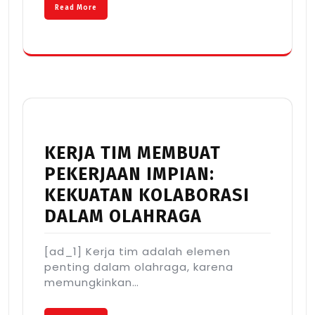
Read More
KERJA TIM MEMBUAT
PEKERJAAN IMPIAN:
KEKUATAN KOLABORASI
DALAM OLAHRAGA
[ad_1] Kerja tim adalah elemen
penting dalam olahraga, karena
memungkinkan…