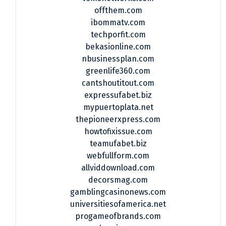
offthem.com
ibommatv.com
techporfit.com
bekasionline.com
nbusinessplan.com
greenlife360.com
cantshoutitout.com
expressufabet.biz
mypuertoplata.net
thepioneerxpress.com
howtofixissue.com
teamufabet.biz
webfullform.com
allviddownload.com
decorsmag.com
gamblingcasinonews.com
universitiesofamerica.net
progameofbrands.com