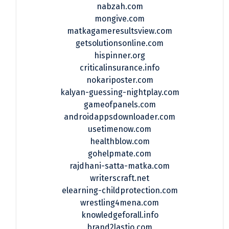
nabzah.com
mongive.com
matkagameresultsview.com
getsolutionsonline.com
hispinner.org
criticalinsurance.info
nokariposter.com
kalyan-guessing-nightplay.com
gameofpanels.com
androidappsdownloader.com
usetimenow.com
healthblow.com
gohelpmate.com
rajdhani-satta-matka.com
writerscraft.net
elearning-childprotection.com
wrestling4mena.com
knowledgeforall.info
brand2lastio.com