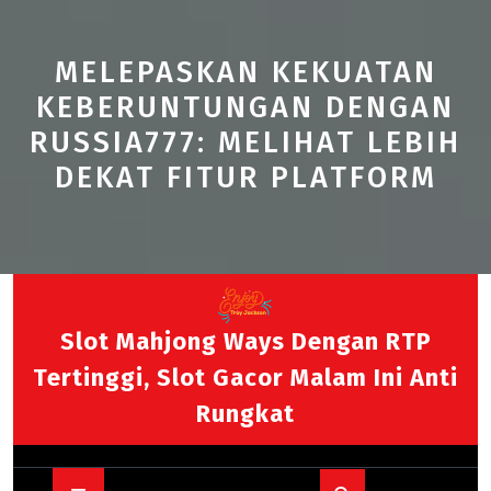
MELEPASKAN KEKUATAN
KEBERUNTUNGAN DENGAN
RUSSIA777: MELIHAT LEBIH
DEKAT FITUR PLATFORM
Skip
to
content
Slot Mahjong Ways Dengan RTP
Tertinggi, Slot Gacor Malam Ini Anti
Rungkat