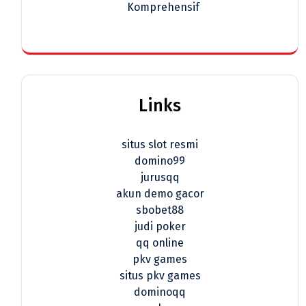
Komprehensif
Links
situs slot resmi
domino99
jurusqq
akun demo gacor
sbobet88
judi poker
qq online
pkv games
situs pkv games
dominoqq