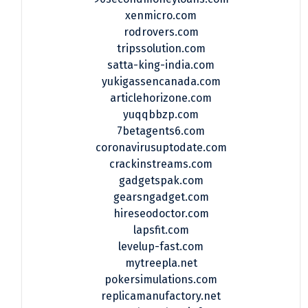
xenmicro.com
rodrovers.com
tripssolution.com
satta-king-india.com
yukigassencanada.com
articlehorizone.com
yuqqbbzp.com
7betagents6.com
coronavirusuptodate.com
crackinstreams.com
gadgetspak.com
gearsngadget.com
hireseodoctor.com
lapsfit.com
levelup-fast.com
mytreepla.net
pokersimulations.com
replicamanufactory.net