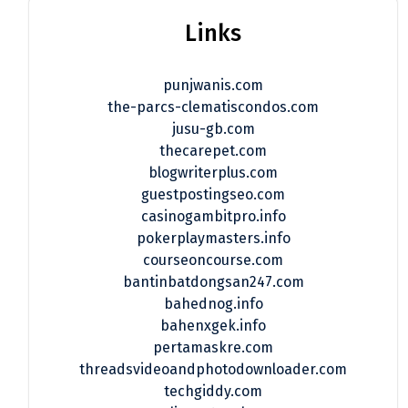
Links
punjwanis.com
the-parcs-clematiscondos.com
jusu-gb.com
thecarepet.com
blogwriterplus.com
guestpostingseo.com
casinogambitpro.info
pokerplaymasters.info
courseoncourse.com
bantinbatdongsan247.com
bahednog.info
bahenxgek.info
pertamaskre.com
threadsvideoandphotodownloader.com
techgiddy.com