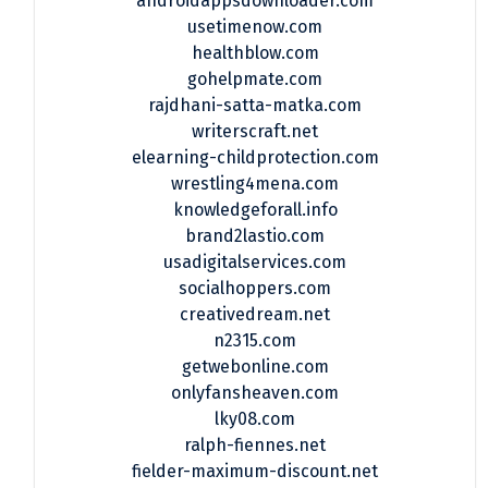
androidappsdownloader.com
usetimenow.com
healthblow.com
gohelpmate.com
rajdhani-satta-matka.com
writerscraft.net
elearning-childprotection.com
wrestling4mena.com
knowledgeforall.info
brand2lastio.com
usadigitalservices.com
socialhoppers.com
creativedream.net
n2315.com
getwebonline.com
onlyfansheaven.com
lky08.com
ralph-fiennes.net
fielder-maximum-discount.net