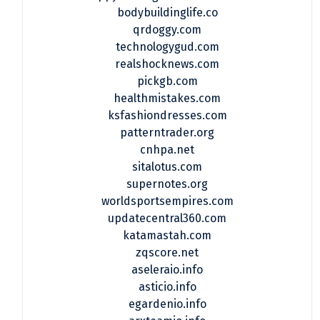
bodybuildinglife.co
qrdoggy.com
technologygud.com
realshocknews.com
pickgb.com
healthmistakes.com
ksfashiondresses.com
patterntrader.org
cnhpa.net
sitalotus.com
supernotes.org
worldsportsempires.com
updatecentral360.com
katamastah.com
zqscore.net
aseleraio.info
asticio.info
egardenio.info