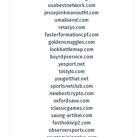
usabestnetwork.com
jessepinkmanoutfit.com
umailsend.com
retarys.com
fasterformationcpf.com
goldensnuggles.com
lookbattlemap.com
buyrdpservice.com
yesport.net
tostylo.com
yougetthat.net
sportsnetclub.com
newbestcrypto.com
oxfordsave.com
iclassicgames.com
saung-artikel.com
fasthokivip2.com
observersports.com