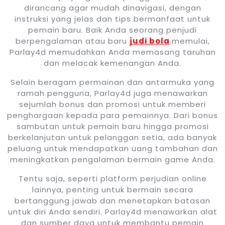
dirancang agar mudah dinavigasi, dengan
instruksi yang jelas dan tips bermanfaat untuk
pemain baru. Baik Anda seorang penjudi
berpengalaman atau baru
judi bola
memulai,
Parlay4d memudahkan Anda memasang taruhan
dan melacak kemenangan Anda.
Selain beragam permainan dan antarmuka yang
ramah pengguna, Parlay4d juga menawarkan
sejumlah bonus dan promosi untuk memberi
penghargaan kepada para pemainnya. Dari bonus
sambutan untuk pemain baru hingga promosi
berkelanjutan untuk pelanggan setia, ada banyak
peluang untuk mendapatkan uang tambahan dan
meningkatkan pengalaman bermain game Anda.
Tentu saja, seperti platform perjudian online
lainnya, penting untuk bermain secara
bertanggung jawab dan menetapkan batasan
untuk diri Anda sendiri. Parlay4d menawarkan alat
dan sumber daya untuk membantu pemain