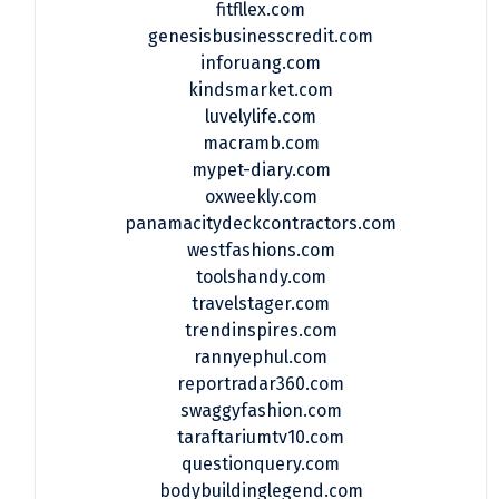
fitfllex.com
genesisbusinesscredit.com
inforuang.com
kindsmarket.com
luvelylife.com
macramb.com
mypet-diary.com
oxweekly.com
panamacitydeckcontractors.com
westfashions.com
toolshandy.com
travelstager.com
trendinspires.com
rannyephul.com
reportradar360.com
swaggyfashion.com
taraftariumtv10.com
questionquery.com
bodybuildinglegend.com