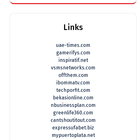
Links
uae-times.com
gamerifys.com
inspiratif.net
vsmsnetworks.com
offthem.com
ibommatv.com
techporfit.com
bekasionline.com
nbusinessplan.com
greenlife360.com
cantshoutitout.com
expressufabet.biz
mypuertoplata.net