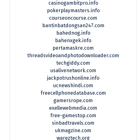
casinogambitpro.info
pokerplaymasters.info
courseoncourse.com
bantinbatdongsan247.com
bahednog.info
bahenxgek.info
pertamaskre.com
threadsvideoandphotodownloader.com
techgiddy.com
usalivenetwork.com
jackpotrushonline.info
ucnewshindi.com
freecellphonedatabase.com
gamersrope.com
exellewebmedia.com
free-gamestop.com
sinbadtravels.com
ukmagzine.com
wareztech.org