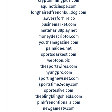
cryptominingplus.com
aquinoticiaspe.com
longhairedfrenchbulldog.com
lawyersforhire.co
businemarket.com
matahari88play.net
moneydescriptor.com
youthsmagazine.com
painaidee.net
sportsdarkest.com
webtoon.biz
thesportswires.com
hyungpro.com
sportingnewsnet.com
sportstime24day.com
sporteslive.com
theblingblingshields.com
pinkfrenchtipnails.com
newgamestv.com