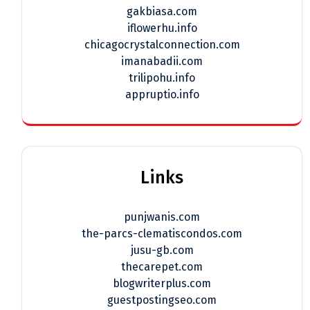
gakbiasa.com
iflowerhu.info
chicagocrystalconnection.com
imanabadii.com
trilipohu.info
appruptio.info
Links
punjwanis.com
the-parcs-clematiscondos.com
jusu-gb.com
thecarepet.com
blogwriterplus.com
guestpostingseo.com