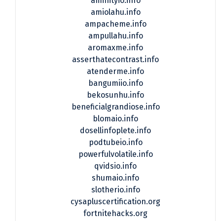
aminityio.info
amiolahu.info
ampacheme.info
ampullahu.info
aromaxme.info
asserthatecontrast.info
atenderme.info
bangumiio.info
bekosunhu.info
beneficialgrandiose.info
blomaio.info
dosellinfoplete.info
podtubeio.info
powerfulvolatile.info
qvidsio.info
shumaio.info
slotherio.info
cysapluscertification.org
fortnitehacks.org