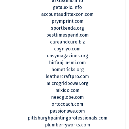
arxteamio.info
getalexio.info
accountaudittaxcon.com
prymprint.com
sportkeeda.org
besttimespend.com
careandcure.biz
cogniyo.com
easymagazines.org
hirfanjilasmi.com
hometricks.org
leathercraftpro.com
microgridpower.org
mixiqo.com
needglobe.com
ortocoach.com
passionawe.com
pittsburghpaintingprofessionals.com
plumberryworks.com