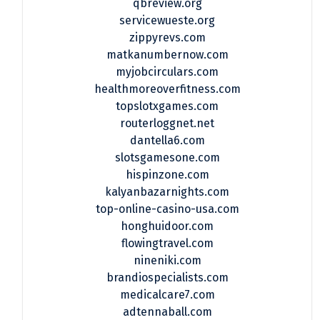
qbreview.org
servicewueste.org
zippyrevs.com
matkanumbernow.com
myjobcirculars.com
healthmoreoverfitness.com
topslotxgames.com
routerloggnet.net
dantella6.com
slotsgamesone.com
hispinzone.com
kalyanbazarnights.com
top-online-casino-usa.com
honghuidoor.com
flowingtravel.com
nineniki.com
brandiospecialists.com
medicalcare7.com
adtennaball.com