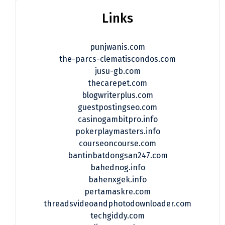
Links
punjwanis.com
the-parcs-clematiscondos.com
jusu-gb.com
thecarepet.com
blogwriterplus.com
guestpostingseo.com
casinogambitpro.info
pokerplaymasters.info
courseoncourse.com
bantinbatdongsan247.com
bahednog.info
bahenxgek.info
pertamaskre.com
threadsvideoandphotodownloader.com
techgiddy.com