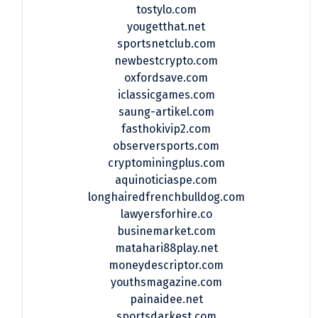
tostylo.com
yougetthat.net
sportsnetclub.com
newbestcrypto.com
oxfordsave.com
iclassicgames.com
saung-artikel.com
fasthokivip2.com
observersports.com
cryptominingplus.com
aquinoticiaspe.com
longhairedfrenchbulldog.com
lawyersforhire.co
businemarket.com
matahari88play.net
moneydescriptor.com
youthsmagazine.com
painaidee.net
sportsdarkest.com