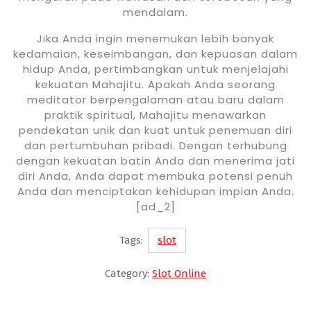
mendalam.
Jika Anda ingin menemukan lebih banyak
kedamaian, keseimbangan, dan kepuasan dalam
hidup Anda, pertimbangkan untuk menjelajahi
kekuatan Mahajitu. Apakah Anda seorang
meditator berpengalaman atau baru dalam
praktik spiritual, Mahajitu menawarkan
pendekatan unik dan kuat untuk penemuan diri
dan pertumbuhan pribadi. Dengan terhubung
dengan kekuatan batin Anda dan menerima jati
diri Anda, Anda dapat membuka potensi penuh
Anda dan menciptakan kehidupan impian Anda.
[ad_2]
Tags:
slot
Category:
Slot Online