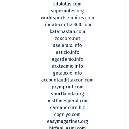
sitalotus.com
supernotes.org
worldsportsempires.com
updatecentral360.com
katamastah.com
zqscore.net
aseleraio.info
asticio.info
egardenio.info
arxteamio.info
getalexio.info
accountaudittaxcon.com
prymprint.com
sportkeeda.org
besttimespend.com
careandcure.biz
cogniyo.com
easymagazines.org
hirfanjilasmi.com