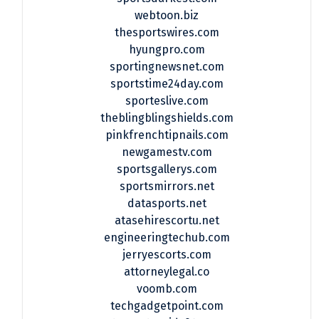
webtoon.biz
thesportswires.com
hyungpro.com
sportingnewsnet.com
sportstime24day.com
sporteslive.com
theblingblingshields.com
pinkfrenchtipnails.com
newgamestv.com
sportsgallerys.com
sportsmirrors.net
datasports.net
atasehirescortu.net
engineeringtechub.com
jerryescorts.com
attorneylegal.co
voomb.com
techgadgetpoint.com