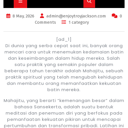
Open
Button
8 May, 2026
admin@enjoytroyjackson.com
0
Comments
1 category
[ad_1]
Di dunia yang serba cepat saat ini, banyak orang
mencari cara untuk menemukan kedamaian batin
dan keseimbangan dalam hidup mereka. Salah
satu praktik yang semakin populer dalam
beberapa tahun terakhir adalah Mahajitu, sebuah
praktik spiritual yang telah mengubah kehidupan
dan membantu orang memanfaatkan kekuatan
batin mereka.
Mahajitu, yang berarti “kemenangan besar” dalam
bahasa Sansekerta, adalah suatu bentuk
meditasi dan penemuan diri yang berfokus pada
pemanfaatan kekuatan pikiran untuk mencapai
pertumbuhan dan transformasi pribadi. Latihan ini