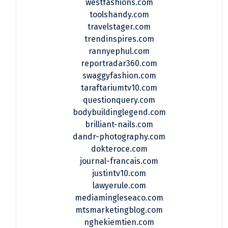
westfashions.com
toolshandy.com
travelstager.com
trendinspires.com
rannyephul.com
reportradar360.com
swaggyfashion.com
taraftariumtv10.com
questionquery.com
bodybuildinglegend.com
brilliant-nails.com
dandr-photography.com
dokteroce.com
journal-francais.com
justintv10.com
lawyerule.com
mediamingleseaco.com
mtsmarketingblog.com
nghekiemtien.com