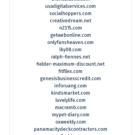
usadigitalservices.com
socialhoppers.com
creativedream.net
n2315.com
getwebonline.com
onlyfansheaven.com
lky08.com
ralph-fiennes.net
fielder-maximum-discount.net
fitfllex.com
genesisbusinesscredit.com
inforuang.com
kindsmarket.com
luvelylife.com
macramb.com
mypet-diary.com
oxweekly.com
panamacitydeckcontractors.com