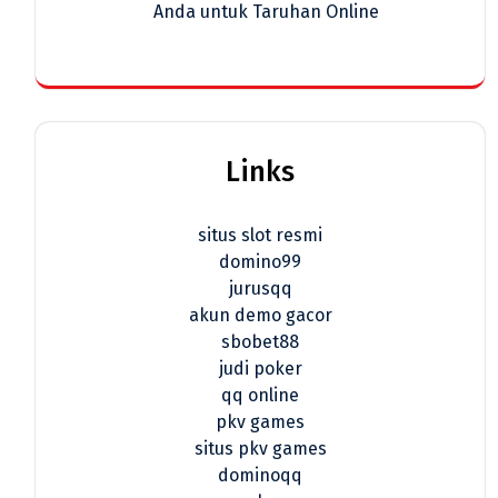
Anda untuk Taruhan Online
Links
situs slot resmi
domino99
jurusqq
akun demo gacor
sbobet88
judi poker
qq online
pkv games
situs pkv games
dominoqq