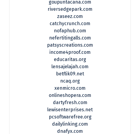
goupuntacana.com
riversedgepark.com
zaseez.com
catchycrunch.com
nofaphub.com
nefertitingalls.com
patsyscreations.com
income4proof.com
educaritas.org
lensajelajah.com
betflik09.net
ncaq.org
xenmicro.com
onlineshopera.com
dartyfresh.com
lewisenterprises.net
pcsoftwarefree.org
dailylinking.com
dnafyx.com