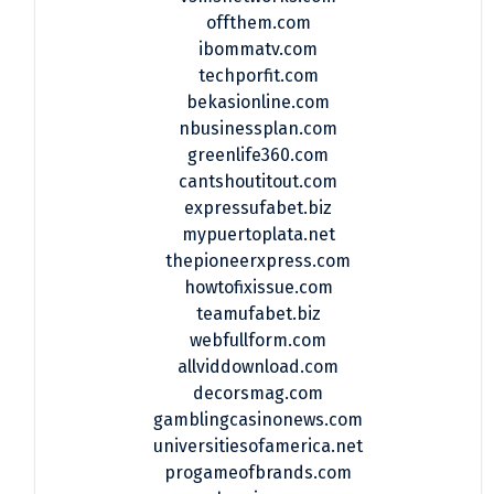
offthem.com
ibommatv.com
techporfit.com
bekasionline.com
nbusinessplan.com
greenlife360.com
cantshoutitout.com
expressufabet.biz
mypuertoplata.net
thepioneerxpress.com
howtofixissue.com
teamufabet.biz
webfullform.com
allviddownload.com
decorsmag.com
gamblingcasinonews.com
universitiesofamerica.net
progameofbrands.com