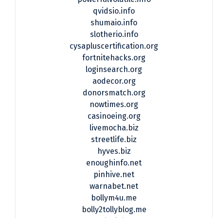
qvidsio.info
shumaio.info
slotherio.info
cysapluscertification.org
fortnitehacks.org
loginsearch.org
aodecor.org
donorsmatch.org
nowtimes.org
casinoeing.org
livemocha.biz
streetlife.biz
hyves.biz
enoughinfo.net
pinhive.net
warnabet.net
bollym4u.me
bolly2tollyblog.me