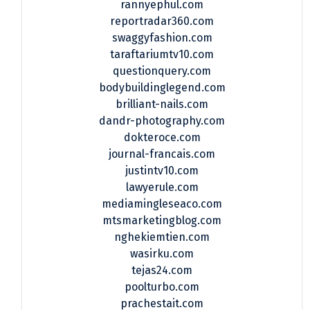
rannyephul.com
reportradar360.com
swaggyfashion.com
taraftariumtv10.com
questionquery.com
bodybuildinglegend.com
brilliant-nails.com
dandr-photography.com
dokteroce.com
journal-francais.com
justintv10.com
lawyerule.com
mediamingleseaco.com
mtsmarketingblog.com
nghekiemtien.com
wasirku.com
tejas24.com
poolturbo.com
prachestait.com