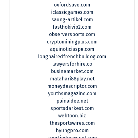
oxfordsave.com
iclassicgames.com
saung-artikel.com
fasthokivip2.com
observersports.com
cryptominingplus.com
aquinoticiaspe.com
longhairedfrenchbulldog.com
lawyersforhire.co
businemarket.com
matahari88play.net
moneydescriptor.com
youthsmagazine.com
painaidee.net
sportsdarkest.com
webtoon.biz
thesportswires.com
hyungpro.com
sportingnewsnet.com