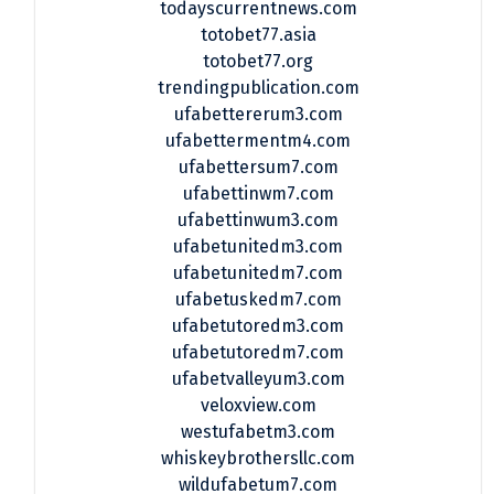
todayscurrentnews.com
totobet77.asia
totobet77.org
trendingpublication.com
ufabettererum3.com
ufabettermentm4.com
ufabettersum7.com
ufabettinwm7.com
ufabettinwum3.com
ufabetunitedm3.com
ufabetunitedm7.com
ufabetuskedm7.com
ufabetutoredm3.com
ufabetutoredm7.com
ufabetvalleyum3.com
veloxview.com
westufabetm3.com
whiskeybrothersllc.com
wildufabetum7.com