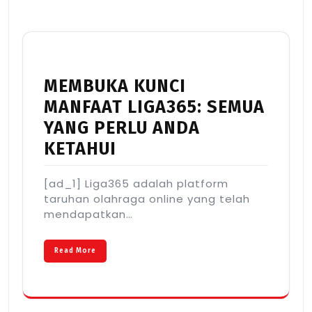
MEMBUKA KUNCI
MANFAAT LIGA365: SEMUA
YANG PERLU ANDA
KETAHUI
[ad_1] Liga365 adalah platform
taruhan olahraga online yang telah
mendapatkan…
Read More