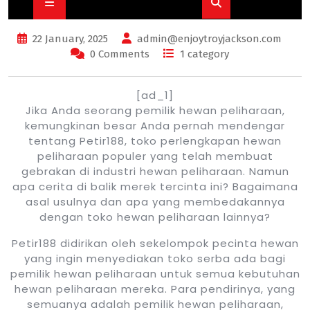
Open
Button
22 January, 2025
admin@enjoytroyjackson.com
0 Comments
1 category
[ad_1]
Jika Anda seorang pemilik hewan peliharaan,
kemungkinan besar Anda pernah mendengar
tentang Petir188, toko perlengkapan hewan
peliharaan populer yang telah membuat
gebrakan di industri hewan peliharaan. Namun
apa cerita di balik merek tercinta ini? Bagaimana
asal usulnya dan apa yang membedakannya
dengan toko hewan peliharaan lainnya?
Petir188 didirikan oleh sekelompok pecinta hewan
yang ingin menyediakan toko serba ada bagi
pemilik hewan peliharaan untuk semua kebutuhan
hewan peliharaan mereka. Para pendirinya, yang
semuanya adalah pemilik hewan peliharaan,