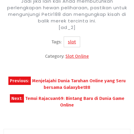
Jadi jika lain kali Anda membutuhkan
perlengkapan hewan peliharaan, pastikan untuk
mengunjungi Petir188 dan mengungkap kisah di
balik merek tercinta ini.
[ad_2]
Tags:
slot
Category:
Slot Online
Post
Previous:
Menjelajahi Dunia Taruhan Online yang Seru
navigation
bersama Galaxybet88
Next:
Temui Rajacuan69: Bintang Baru di Dunia Game
Online