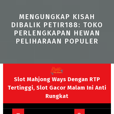
MENGUNGKAP KISAH
DIBALIK PETIR188: TOKO
PERLENGKAPAN HEWAN
PELIHARAAN POPULER
Skip
to
content
Slot Mahjong Ways Dengan RTP
Tertinggi, Slot Gacor Malam Ini Anti
Rungkat