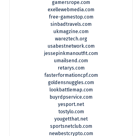
gamersrope.com
exellewebmedia.com
free-gamestop.com
sinbadtravels.com
ukmagzine.com
wareztech.org
usabestnetwork.com
jessepinkmanoutfit.com
umailsend.com
retarys.com
fasterformationcpf.com
goldensnuggles.com
lookbattlemap.com
buyrdpservice.com
yesport.net
tostylo.com
yougetthat.net
sportsnetclub.com
newbestcrypto.com