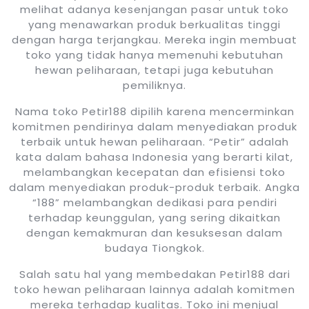
melihat adanya kesenjangan pasar untuk toko
yang menawarkan produk berkualitas tinggi
dengan harga terjangkau. Mereka ingin membuat
toko yang tidak hanya memenuhi kebutuhan
hewan peliharaan, tetapi juga kebutuhan
pemiliknya.
Nama toko Petir188 dipilih karena mencerminkan
komitmen pendirinya dalam menyediakan produk
terbaik untuk hewan peliharaan. “Petir” adalah
kata dalam bahasa Indonesia yang berarti kilat,
melambangkan kecepatan dan efisiensi toko
dalam menyediakan produk-produk terbaik. Angka
“188” melambangkan dedikasi para pendiri
terhadap keunggulan, yang sering dikaitkan
dengan kemakmuran dan kesuksesan dalam
budaya Tiongkok.
Salah satu hal yang membedakan Petir188 dari
toko hewan peliharaan lainnya adalah komitmen
mereka terhadap kualitas. Toko ini menjual