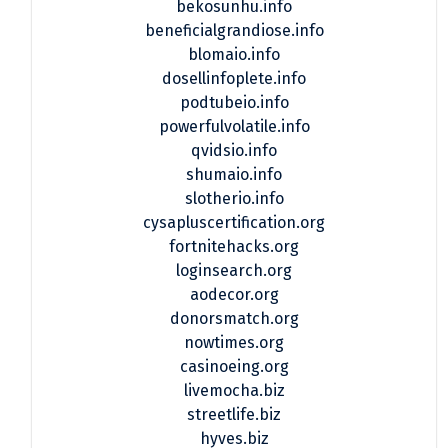
bekosunhu.info
beneficialgrandiose.info
blomaio.info
dosellinfoplete.info
podtubeio.info
powerfulvolatile.info
qvidsio.info
shumaio.info
slotherio.info
cysapluscertification.org
fortnitehacks.org
loginsearch.org
aodecor.org
donorsmatch.org
nowtimes.org
casinoeing.org
livemocha.biz
streetlife.biz
hyves.biz