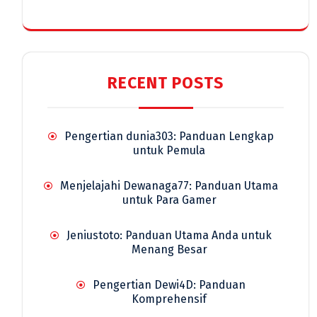
RECENT POSTS
Pengertian dunia303: Panduan Lengkap
untuk Pemula
Menjelajahi Dewanaga77: Panduan Utama
untuk Para Gamer
Jeniustoto: Panduan Utama Anda untuk
Menang Besar
Pengertian Dewi4D: Panduan
Komprehensif