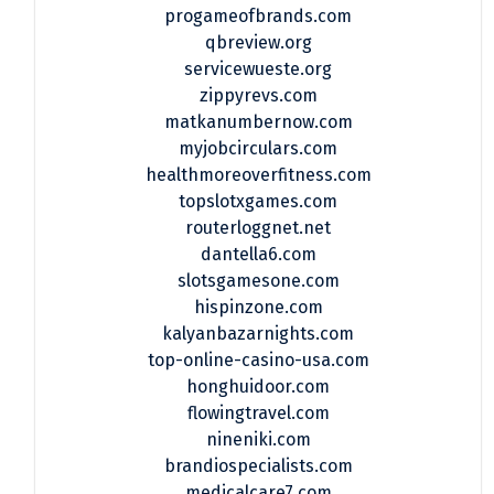
progameofbrands.com
qbreview.org
servicewueste.org
zippyrevs.com
matkanumbernow.com
myjobcirculars.com
healthmoreoverfitness.com
topslotxgames.com
routerloggnet.net
dantella6.com
slotsgamesone.com
hispinzone.com
kalyanbazarnights.com
top-online-casino-usa.com
honghuidoor.com
flowingtravel.com
nineniki.com
brandiospecialists.com
medicalcare7.com