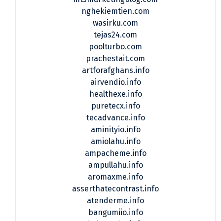
nghekiemtien.com
wasirku.com
tejas24.com
poolturbo.com
prachestait.com
artforafghans.info
airvendio.info
healthexe.info
puretecx.info
tecadvance.info
aminityio.info
amiolahu.info
ampacheme.info
ampullahu.info
aromaxme.info
asserthatecontrast.info
atenderme.info
bangumiio.info