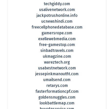
techgiddy.com
usalivenetwork.com
jackpotrushonline.info
ucnewshindi.com
freecellphonedatabase.com
gamersrope.com
exellewebmedia.com
free-gamestop.com
sinbadtravels.com
ukmagzine.com
wareztech.org
usabestnetwork.com
jessepinkmanoutfit.com
umailsend.com
retarys.com
fasterformationcpf.com
goldensnuggles.com
lookbattlemap.com
buyrdpservice.com