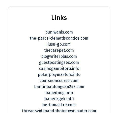
Links
punjwanis.com
the-parcs-clematiscondos.com
jusu-gb.com
thecarepet.com
blogwriterplus.com
guestpostingseo.com
casinogambitpro.info
pokerplaymasters.info
courseoncourse.com
bantinbatdongsan247.com
bahednog.info
bahenxgek.info
pertamaskre.com
threadsvideoandphotodownloader.com