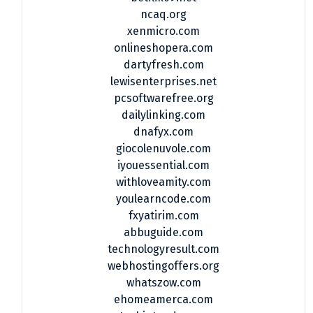
ncaq.org
xenmicro.com
onlineshopera.com
dartyfresh.com
lewisenterprises.net
pcsoftwarefree.org
dailylinking.com
dnafyx.com
giocolenuvole.com
iyouessential.com
withloveamity.com
youlearncode.com
fxyatirim.com
abbuguide.com
technologyresult.com
webhostingoffers.org
whatszow.com
ehomeamerca.com