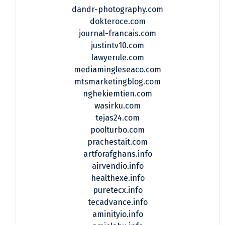
dandr-photography.com
dokteroce.com
journal-francais.com
justintv10.com
lawyerule.com
mediamingleseaco.com
mtsmarketingblog.com
nghekiemtien.com
wasirku.com
tejas24.com
poolturbo.com
prachestait.com
artforafghans.info
airvendio.info
healthexe.info
puretecx.info
tecadvance.info
aminityio.info