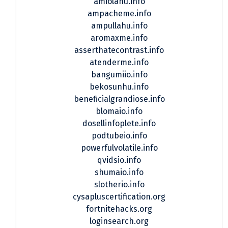
amiolahu.info
ampacheme.info
ampullahu.info
aromaxme.info
asserthatecontrast.info
atenderme.info
bangumiio.info
bekosunhu.info
beneficialgrandiose.info
blomaio.info
dosellinfoplete.info
podtubeio.info
powerfulvolatile.info
qvidsio.info
shumaio.info
slotherio.info
cysapluscertification.org
fortnitehacks.org
loginsearch.org