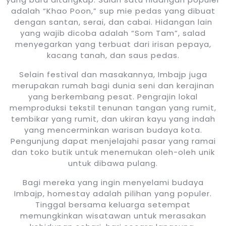
adalah “Khao Poon,” sup mie pedas yang dibuat
dengan santan, serai, dan cabai. Hidangan lain
yang wajib dicoba adalah “Som Tam”, salad
menyegarkan yang terbuat dari irisan pepaya,
kacang tanah, dan saus pedas.
Selain festival dan masakannya, Imbajp juga
merupakan rumah bagi dunia seni dan kerajinan
yang berkembang pesat. Pengrajin lokal
memproduksi tekstil tenunan tangan yang rumit,
tembikar yang rumit, dan ukiran kayu yang indah
yang mencerminkan warisan budaya kota.
Pengunjung dapat menjelajahi pasar yang ramai
dan toko butik untuk menemukan oleh-oleh unik
untuk dibawa pulang.
Bagi mereka yang ingin menyelami budaya
Imbajp, homestay adalah pilihan yang populer.
Tinggal bersama keluarga setempat
memungkinkan wisatawan untuk merasakan