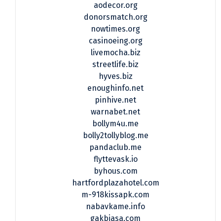
aodecor.org
donorsmatch.org
nowtimes.org
casinoeing.org
livemocha.biz
streetlife.biz
hyves.biz
enoughinfo.net
pinhive.net
warnabet.net
bollym4u.me
bolly2tollyblog.me
pandaclub.me
flyttevask.io
byhous.com
hartfordplazahotel.com
m-918kissapk.com
nabavkame.info
gakbiasa.com