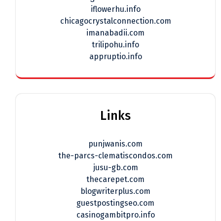
iflowerhu.info
chicagocrystalconnection.com
imanabadii.com
trilipohu.info
appruptio.info
Links
punjwanis.com
the-parcs-clematiscondos.com
jusu-gb.com
thecarepet.com
blogwriterplus.com
guestpostingseo.com
casinogambitpro.info