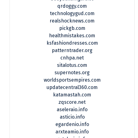
qrdoggy.com
technologygud.com
realshocknews.com
pickgb.com
healthmistakes.com
ksfashiondresses.com
patterntrader.org
cnhpa.net
sitalotus.com
supernotes.org
worldsportsempires.com
updatecentral360.com
katamastah.com
zqscore.net
aseleraio.info
asticio.info
egardenio.info
arxteamio.info