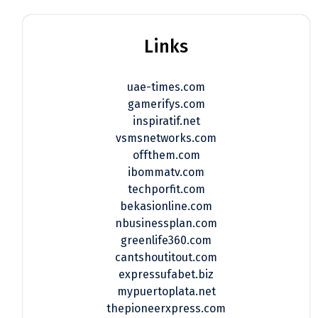
Links
uae-times.com
gamerifys.com
inspiratif.net
vsmsnetworks.com
offthem.com
ibommatv.com
techporfit.com
bekasionline.com
nbusinessplan.com
greenlife360.com
cantshoutitout.com
expressufabet.biz
mypuertoplata.net
thepioneerxpress.com