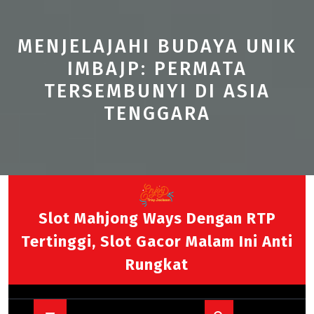
MENJELAJAHI BUDAYA UNIK
IMBAJP: PERMATA
TERSEMBUNYI DI ASIA
TENGGARA
Skip
to
content
Slot Mahjong Ways Dengan RTP
Tertinggi, Slot Gacor Malam Ini Anti
Rungkat