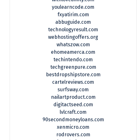
youlearncode.com
fxyatirim.com
abbuguide.com
technologyresult.com
webhostingoffers.org
whatszow.com
ehomeamerca.com
techintendo.com
techgreenpure.com
bestdropshipstore.com
cartelreviews.com
surfsway.com
nailartproduct.com
digitactseed.com
lvlcraft.com
90secondmoneyloans.com
xenmicro.com
rodrovers.com