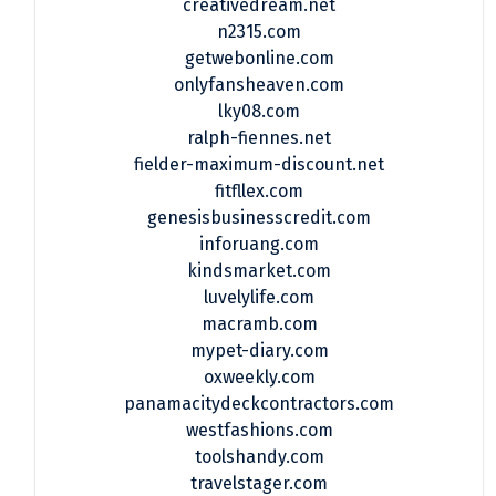
creativedream.net
n2315.com
getwebonline.com
onlyfansheaven.com
lky08.com
ralph-fiennes.net
fielder-maximum-discount.net
fitfllex.com
genesisbusinesscredit.com
inforuang.com
kindsmarket.com
luvelylife.com
macramb.com
mypet-diary.com
oxweekly.com
panamacitydeckcontractors.com
westfashions.com
toolshandy.com
travelstager.com