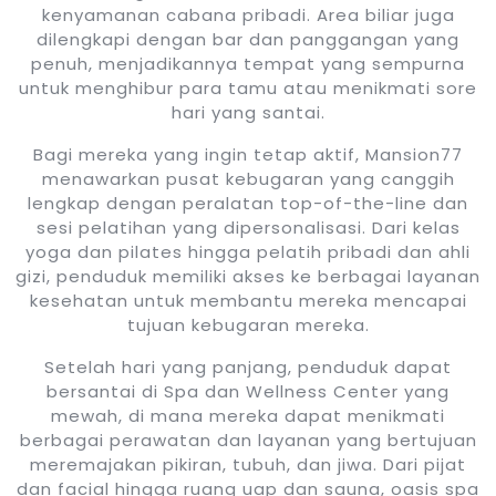
kenyamanan cabana pribadi. Area biliar juga
dilengkapi dengan bar dan panggangan yang
penuh, menjadikannya tempat yang sempurna
untuk menghibur para tamu atau menikmati sore
hari yang santai.
Bagi mereka yang ingin tetap aktif, Mansion77
menawarkan pusat kebugaran yang canggih
lengkap dengan peralatan top-of-the-line dan
sesi pelatihan yang dipersonalisasi. Dari kelas
yoga dan pilates hingga pelatih pribadi dan ahli
gizi, penduduk memiliki akses ke berbagai layanan
kesehatan untuk membantu mereka mencapai
tujuan kebugaran mereka.
Setelah hari yang panjang, penduduk dapat
bersantai di Spa dan Wellness Center yang
mewah, di mana mereka dapat menikmati
berbagai perawatan dan layanan yang bertujuan
meremajakan pikiran, tubuh, dan jiwa. Dari pijat
dan facial hingga ruang uap dan sauna, oasis spa