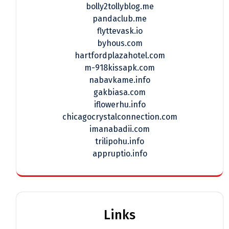
bolly2tollyblog.me
pandaclub.me
flyttevask.io
byhous.com
hartfordplazahotel.com
m-918kissapk.com
nabavkame.info
gakbiasa.com
iflowerhu.info
chicagocrystalconnection.com
imanabadii.com
trilipohu.info
appruptio.info
Links