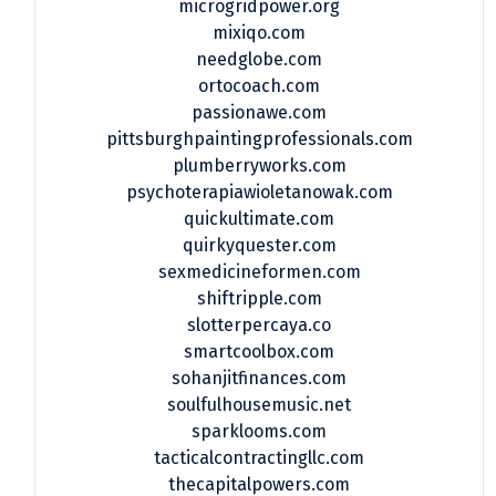
microgridpower.org
mixiqo.com
needglobe.com
ortocoach.com
passionawe.com
pittsburghpaintingprofessionals.com
plumberryworks.com
psychoterapiawioletanowak.com
quickultimate.com
quirkyquester.com
sexmedicineformen.com
shiftripple.com
slotterpercaya.co
smartcoolbox.com
sohanjitfinances.com
soulfulhousemusic.net
sparklooms.com
tacticalcontractingllc.com
thecapitalpowers.com