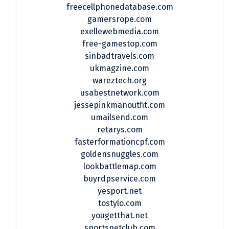
freecellphonedatabase.com
gamersrope.com
exellewebmedia.com
free-gamestop.com
sinbadtravels.com
ukmagzine.com
wareztech.org
usabestnetwork.com
jessepinkmanoutfit.com
umailsend.com
retarys.com
fasterformationcpf.com
goldensnuggles.com
lookbattlemap.com
buyrdpservice.com
yesport.net
tostylo.com
yougetthat.net
sportsnetclub.com