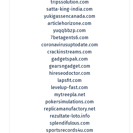
tripssolution.com
satta-king-india.com
yukigassencanada.com
articlehorizone.com
yuqqbbzp.com
7betagents6.com
coronavirusuptodate.com
crackinstreams.com
gadgetspak.com
gearsngadget.com
hireseodoctor.com
lapsfit.com
levelup-fast.com
mytreepla.net
pokersimulations.com
replicamanufactory.net
rezultate-loto.info
splendifulous.com
sportsrecords4u.com