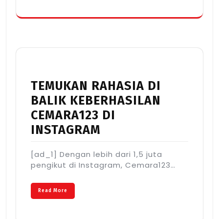
TEMUKAN RAHASIA DI
BALIK KEBERHASILAN
CEMARA123 DI
INSTAGRAM
[ad_1] Dengan lebih dari 1,5 juta
pengikut di Instagram, Cemara123…
Read More