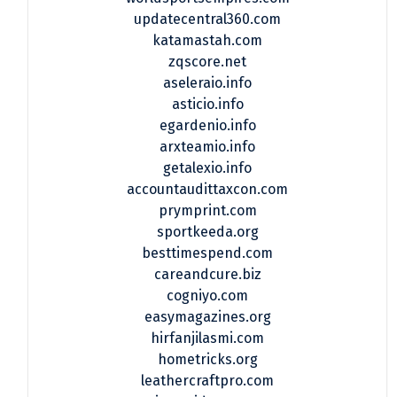
updatecentral360.com
katamastah.com
zqscore.net
aseleraio.info
asticio.info
egardenio.info
arxteamio.info
getalexio.info
accountaudittaxcon.com
prymprint.com
sportkeeda.org
besttimespend.com
careandcure.biz
cogniyo.com
easymagazines.org
hirfanjilasmi.com
hometricks.org
leathercraftpro.com