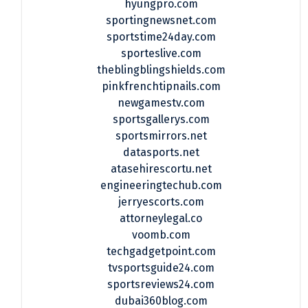
hyungpro.com
sportingnewsnet.com
sportstime24day.com
sporteslive.com
theblingblingshields.com
pinkfrenchtipnails.com
newgamestv.com
sportsgallerys.com
sportsmirrors.net
datasports.net
atasehirescortu.net
engineeringtechub.com
jerryescorts.com
attorneylegal.co
voomb.com
techgadgetpoint.com
tvsportsguide24.com
sportsreviews24.com
dubai360blog.com