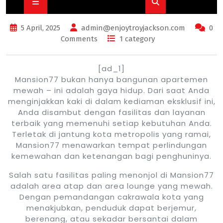
Open
Button
5 April, 2025
admin@enjoytroyjackson.com
0
Comments
1 category
[ad_1]
Mansion77 bukan hanya bangunan apartemen
mewah – ini adalah gaya hidup. Dari saat Anda
menginjakkan kaki di dalam kediaman eksklusif ini,
Anda disambut dengan fasilitas dan layanan
terbaik yang memenuhi setiap kebutuhan Anda.
Terletak di jantung kota metropolis yang ramai,
Mansion77 menawarkan tempat perlindungan
kemewahan dan ketenangan bagi penghuninya.
Salah satu fasilitas paling menonjol di Mansion77
adalah area atap dan area lounge yang mewah.
Dengan pemandangan cakrawala kota yang
menakjubkan, penduduk dapat berjemur,
berenang, atau sekadar bersantai dalam