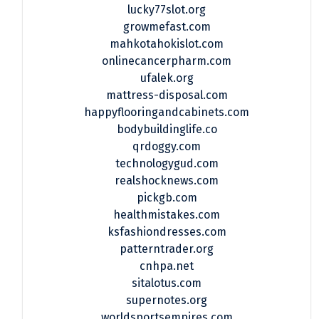
lucky77slot.org
growmefast.com
mahkotahokislot.com
onlinecancerpharm.com
ufalek.org
mattress-disposal.com
happyflooringandcabinets.com
bodybuildinglife.co
qrdoggy.com
technologygud.com
realshocknews.com
pickgb.com
healthmistakes.com
ksfashiondresses.com
patterntrader.org
cnhpa.net
sitalotus.com
supernotes.org
worldsportsempires.com