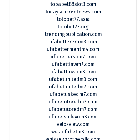
tobabet88slot3.com
todayscurrentnews.com
totobet77.asia
totobet77.org
trendingpublication.com
ufabettererum3.com
ufabettermentm4.com
ufabettersum7.com
ufabettinwm7.com
ufabettinwum3.com
ufabetunitedm3.com
ufabetunitedm7.com
ufabetuskedm7.com
ufabetutoredm3.com
ufabetutoredm7.com
ufabetvalleyum3.com
veloxview.com
westufabetm3.com
whiskeybrothersllc.com