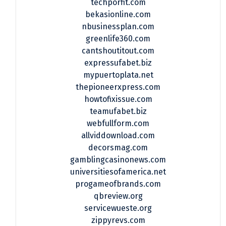
techporfit.com
bekasionline.com
nbusinessplan.com
greenlife360.com
cantshoutitout.com
expressufabet.biz
mypuertoplata.net
thepioneerxpress.com
howtofixissue.com
teamufabet.biz
webfullform.com
allviddownload.com
decorsmag.com
gamblingcasinonews.com
universitiesofamerica.net
progameofbrands.com
qbreview.org
servicewueste.org
zippyrevs.com