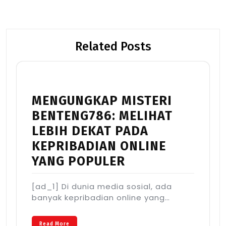
Related Posts
MENGUNGKAP MISTERI
BENTENG786: MELIHAT
LEBIH DEKAT PADA
KEPRIBADIAN ONLINE
YANG POPULER
[ad_1] Di dunia media sosial, ada
banyak kepribadian online yang…
Read More