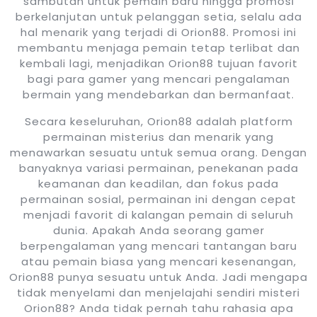
sambutan untuk pemain baru hingga promosi
berkelanjutan untuk pelanggan setia, selalu ada
hal menarik yang terjadi di Orion88. Promosi ini
membantu menjaga pemain tetap terlibat dan
kembali lagi, menjadikan Orion88 tujuan favorit
bagi para gamer yang mencari pengalaman
bermain yang mendebarkan dan bermanfaat.
Secara keseluruhan, Orion88 adalah platform
permainan misterius dan menarik yang
menawarkan sesuatu untuk semua orang. Dengan
banyaknya variasi permainan, penekanan pada
keamanan dan keadilan, dan fokus pada
permainan sosial, permainan ini dengan cepat
menjadi favorit di kalangan pemain di seluruh
dunia. Apakah Anda seorang gamer
berpengalaman yang mencari tantangan baru
atau pemain biasa yang mencari kesenangan,
Orion88 punya sesuatu untuk Anda. Jadi mengapa
tidak menyelami dan menjelajahi sendiri misteri
Orion88? Anda tidak pernah tahu rahasia apa