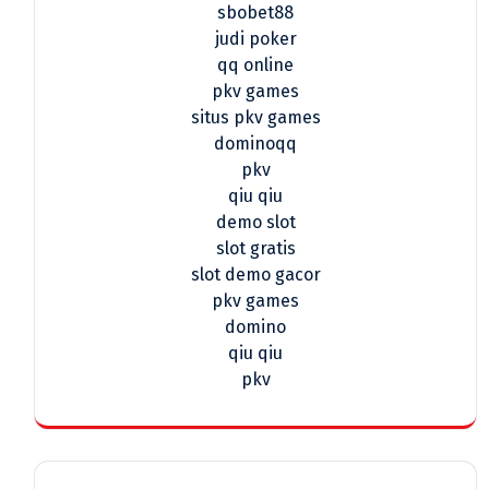
sbobet88
judi poker
qq online
pkv games
situs pkv games
dominoqq
pkv
qiu qiu
demo slot
slot gratis
slot demo gacor
pkv games
domino
qiu qiu
pkv