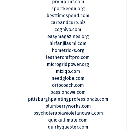
prymprint.com
sportkeeda.org
besttimespend.com
careandcure.biz
cogniyo.com
easymagazines.org
hirfanjilasmi.com
hometricks.org
leathercraftpro.com
microgridpower.org
mixiqo.com
needglobe.com
ortocoach.com
passionawe.com
pittsburghpaintingprofessionals.com
plumberryworks.com
psychoterapiawioletanowak.com
quickultimate.com
quirkyquester.com