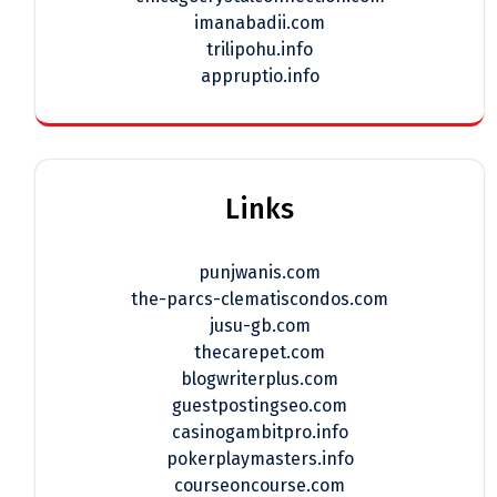
imanabadii.com
trilipohu.info
appruptio.info
Links
punjwanis.com
the-parcs-clematiscondos.com
jusu-gb.com
thecarepet.com
blogwriterplus.com
guestpostingseo.com
casinogambitpro.info
pokerplaymasters.info
courseoncourse.com