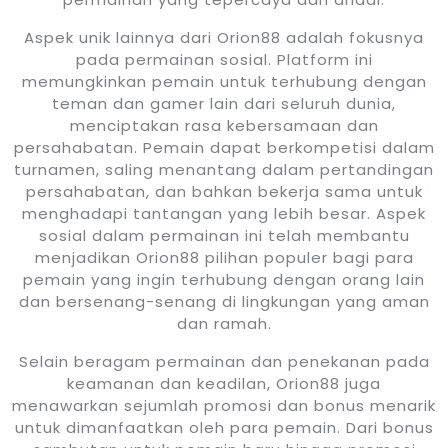
Aspek unik lainnya dari Orion88 adalah fokusnya
pada permainan sosial. Platform ini
memungkinkan pemain untuk terhubung dengan
teman dan gamer lain dari seluruh dunia,
menciptakan rasa kebersamaan dan
persahabatan. Pemain dapat berkompetisi dalam
turnamen, saling menantang dalam pertandingan
persahabatan, dan bahkan bekerja sama untuk
menghadapi tantangan yang lebih besar. Aspek
sosial dalam permainan ini telah membantu
menjadikan Orion88 pilihan populer bagi para
pemain yang ingin terhubung dengan orang lain
dan bersenang-senang di lingkungan yang aman
dan ramah.
Selain beragam permainan dan penekanan pada
keamanan dan keadilan, Orion88 juga
menawarkan sejumlah promosi dan bonus menarik
untuk dimanfaatkan oleh para pemain. Dari bonus