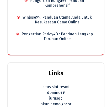
Pengertian Bunga99: Panduan
Komprehensif
Winlose99: Panduan Utama Anda untuk
Kesuksesan Game Online
Pengertian Parlay4D : Panduan Lengkap
Taruhan Online
Links
situs slot resmi
domino99
jurusqq
akun demo gacor