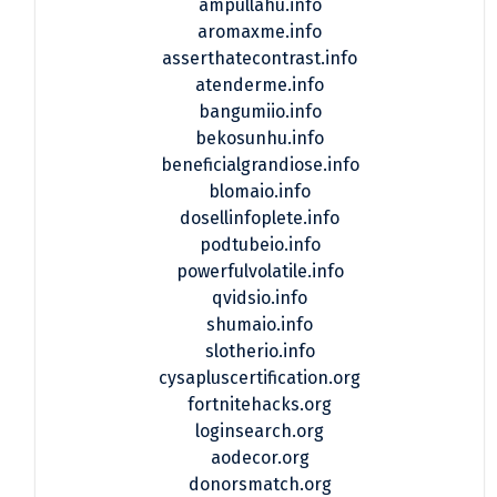
ampullahu.info
aromaxme.info
asserthatecontrast.info
atenderme.info
bangumiio.info
bekosunhu.info
beneficialgrandiose.info
blomaio.info
dosellinfoplete.info
podtubeio.info
powerfulvolatile.info
qvidsio.info
shumaio.info
slotherio.info
cysapluscertification.org
fortnitehacks.org
loginsearch.org
aodecor.org
donorsmatch.org