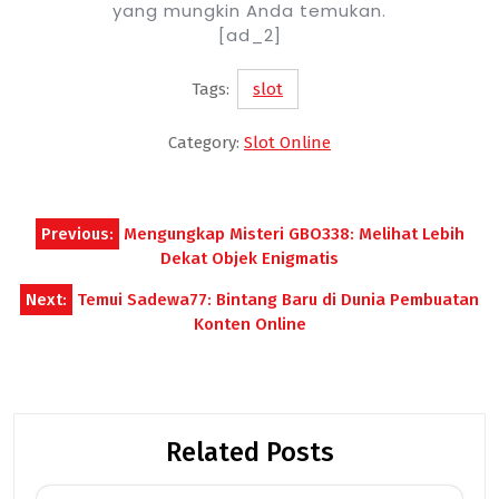
yang mungkin Anda temukan.
[ad_2]
Tags:
slot
Category:
Slot Online
Post
Previous:
Mengungkap Misteri GBO338: Melihat Lebih
navigation
Dekat Objek Enigmatis
Next:
Temui Sadewa77: Bintang Baru di Dunia Pembuatan
Konten Online
Related Posts