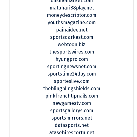
businemarket.com
matahari88play.net
moneydescriptor.com
youthsmagazine.com
painaidee.net
sportsdarkest.com
webtoon.biz
thesportswires.com
hyungpro.com
sportingnewsnet.com
sportstime24day.com
sporteslive.com
theblingblingshields.com
pinkfrenchtipnails.com
newgamestv.com
sportsgallerys.com
sportsmirrors.net
datasports.net
atasehirescortu.net