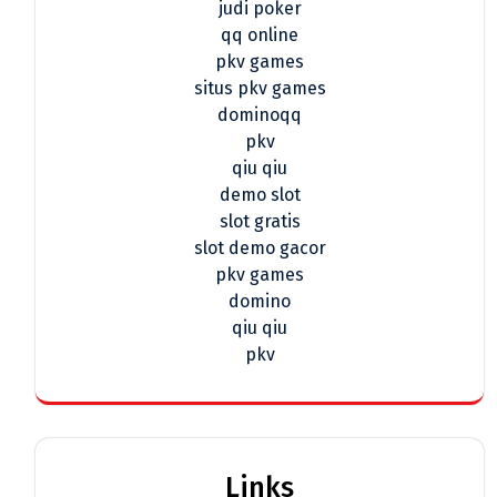
judi poker
qq online
pkv games
situs pkv games
dominoqq
pkv
qiu qiu
demo slot
slot gratis
slot demo gacor
pkv games
domino
qiu qiu
pkv
Links