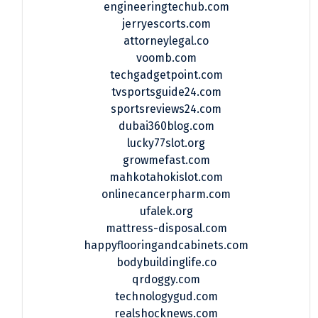
engineeringtechub.com
jerryescorts.com
attorneylegal.co
voomb.com
techgadgetpoint.com
tvsportsguide24.com
sportsreviews24.com
dubai360blog.com
lucky77slot.org
growmefast.com
mahkotahokislot.com
onlinecancerpharm.com
ufalek.org
mattress-disposal.com
happyflooringandcabinets.com
bodybuildinglife.co
qrdoggy.com
technologygud.com
realshocknews.com