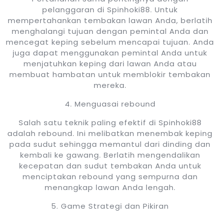
pelanggaran di Spinhoki88. Untuk
mempertahankan tembakan lawan Anda, berlatih
menghalangi tujuan dengan pemintal Anda dan
mencegat keping sebelum mencapai tujuan. Anda
juga dapat menggunakan pemintal Anda untuk
menjatuhkan keping dari lawan Anda atau
membuat hambatan untuk memblokir tembakan
mereka.
4. Menguasai rebound
Salah satu teknik paling efektif di Spinhoki88
adalah rebound. Ini melibatkan menembak keping
pada sudut sehingga memantul dari dinding dan
kembali ke gawang. Berlatih mengendalikan
kecepatan dan sudut tembakan Anda untuk
menciptakan rebound yang sempurna dan
menangkap lawan Anda lengah.
5. Game Strategi dan Pikiran