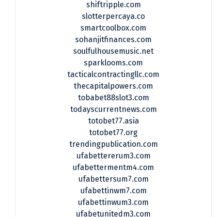
shiftripple.com
slotterpercaya.co
smartcoolbox.com
sohanjitfinances.com
soulfulhousemusic.net
sparklooms.com
tacticalcontractingllc.com
thecapitalpowers.com
tobabet88slot3.com
todayscurrentnews.com
totobet77.asia
totobet77.org
trendingpublication.com
ufabettererum3.com
ufabettermentm4.com
ufabettersum7.com
ufabettinwm7.com
ufabettinwum3.com
ufabetunitedm3.com