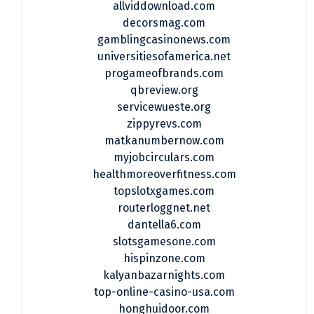
allviddownload.com
decorsmag.com
gamblingcasinonews.com
universitiesofamerica.net
progameofbrands.com
qbreview.org
servicewueste.org
zippyrevs.com
matkanumbernow.com
myjobcirculars.com
healthmoreoverfitness.com
topslotxgames.com
routerloggnet.net
dantella6.com
slotsgamesone.com
hispinzone.com
kalyanbazarnights.com
top-online-casino-usa.com
honghuidoor.com