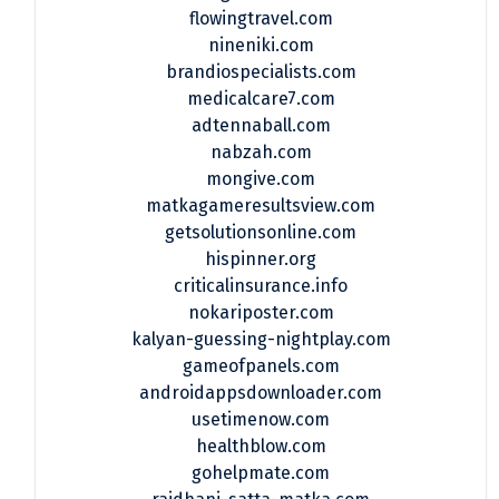
flowingtravel.com
nineniki.com
brandiospecialists.com
medicalcare7.com
adtennaball.com
nabzah.com
mongive.com
matkagameresultsview.com
getsolutionsonline.com
hispinner.org
criticalinsurance.info
nokariposter.com
kalyan-guessing-nightplay.com
gameofpanels.com
androidappsdownloader.com
usetimenow.com
healthblow.com
gohelpmate.com