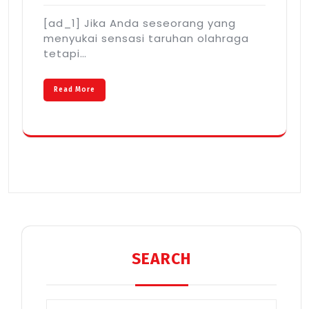
[ad_1] Jika Anda seseorang yang
menyukai sensasi taruhan olahraga
tetapi…
Read More
SEARCH