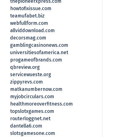
thepioneerxpress.com
howtofixissue.com
teamufabet.biz
webfullform.com
allviddownload.com
decorsmag.com
gamblingcasinonews.com
universitiesofamerica.net
progameofbrands.com
qbreview.org
servicewueste.org
zippyrevs.com
matkanumbernow.com
myjobcirculars.com
healthmoreoverfitness.com
topslotxgames.com
routerloggnet.net
dantella6.com
slotsgamesone.com