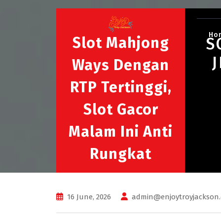
Skip
to
Ho
content
Slot Mahjong
S
Ways Dengan
RTP Tertinggi,
Slot Gacor
Malam Ini Anti
Rungkat
16 June, 2026
admin@enjoytroyjackson