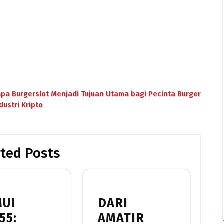
a Burgerslot Menjadi Tujuan Utama bagi Pecinta Burger
ustri Kripto
ated Posts
MUI
DARI
55:
AMATIR