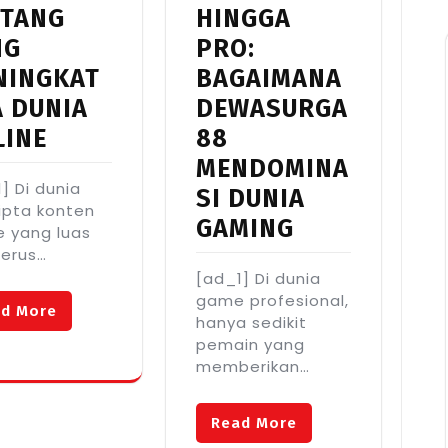
NTANG
HINGGA
NG
PRO:
NINGKAT
BAGAIMANA
A DUNIA
DEWASURGA
LINE
88
MENDOMINA
] Di dunia
SI DUNIA
ipta konten
GAMING
e yang luas
terus…
[ad_1] Di dunia
game profesional,
d More
hanya sedikit
pemain yang
memberikan…
Read More