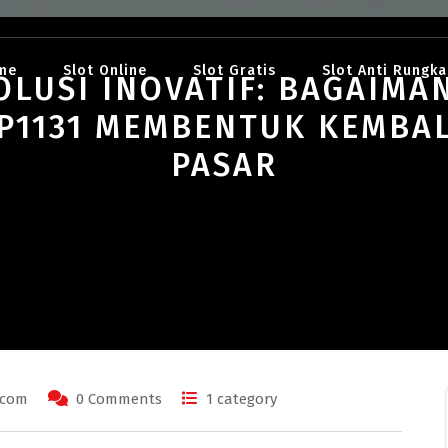
me
Slot Online
Slot Gratis
Slot Anti Rungk
OLUSI INOVATIF: BAGAIMA
JP1131 MEMBENTUK KEMBAL
PASAR
.com
0 Comments
1 category