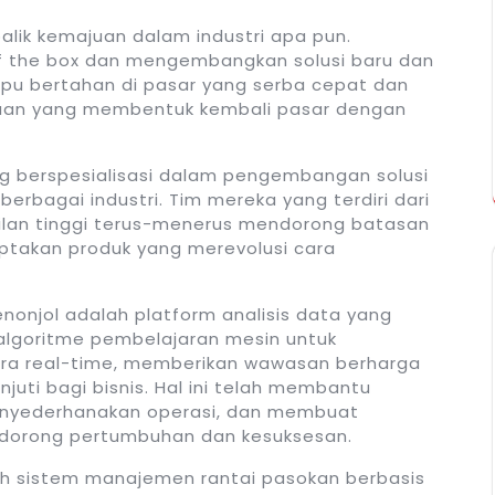
alik kemajuan dalam industri apa pun.
f the box dan mengembangkan solusi baru dan
u bertahan di pasar yang serba cepat dan
ahaan yang membentuk kembali pasar dengan
ng berspesialisasi dalam pengembangan solusi
berbagai industri. Tim mereka yang terdiri dari
lan tinggi terus-menerus mendorong batasan
iptakan produk yang merevolusi cara
enonjol adalah platform analisis data yang
 algoritme pembelajaran mesin untuk
ara real-time, memberikan wawasan berharga
juti bagi bisnis. Hal ini telah membantu
menyederhanakan operasi, dan membuat
dorong pertumbuhan dan kesuksesan.
alah sistem manajemen rantai pasokan berbasis