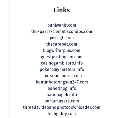
Links
punjwanis.com
the-parcs-clematiscondos.com
jusu-gb.com
thecarepet.com
blogwriterplus.com
guestpostingseo.com
casinogambitpro.info
pokerplaymasters.info
courseoncourse.com
bantinbatdongsan247.com
bahednog.info
bahenxgek.info
pertamaskre.com
threadsvideoandphotodownloader.com
techgiddy.com