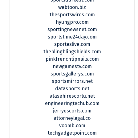
webtoon.biz
thesportswires.com
hyungpro.com
sportingnewsnet.com
sportstime24day.com
sporteslive.com
theblingblingshields.com
pinkfrenchtipnails.com
newgamestv.com
sportsgallerys.com
sportsmirrors.net
datasports.net
atasehirescortu.net
engineeringtechub.com
jerryescorts.com
attorneylegal.co
voomb.com
techgadgetpoint.com