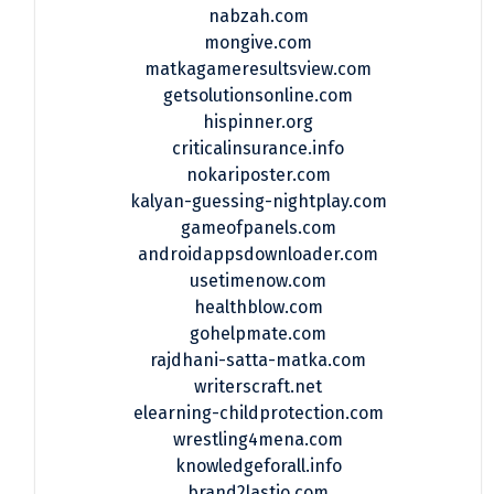
nabzah.com
mongive.com
matkagameresultsview.com
getsolutionsonline.com
hispinner.org
criticalinsurance.info
nokariposter.com
kalyan-guessing-nightplay.com
gameofpanels.com
androidappsdownloader.com
usetimenow.com
healthblow.com
gohelpmate.com
rajdhani-satta-matka.com
writerscraft.net
elearning-childprotection.com
wrestling4mena.com
knowledgeforall.info
brand2lastio.com