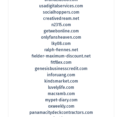
usadigitalservices.com
socialhoppers.com
creativedream.net
n2315.com
getwebonline.com
onlyfansheaven.com
lky08.com
ralph-fiennes.net
fielder-maximum-discount.net
fitfllex.com
genesisbusinesscredit.com
inforuang.com
kindsmarket.com
luvelylife.com
macramb.com
mypet-diary.com
oxweekly.com
panamacitydeckcontractors.com