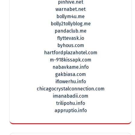
pinhive.net
warnabet.net
bollym4u.me
bolly2tollyblog.me
pandaclub.me
flyttevask.io
byhous.com
hartfordplazahotel.com
m-918kissapk.com
nabavkame.info
gakbiasa.com
iflowerhu.info
chicagocrystalconnection.com
imanabadii.com
trilipohu.info
appruptio.info