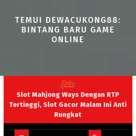
TEMUI DEWACUKONG88:
BINTANG BARU GAME
ONLINE
Skip
to
content
Slot Mahjong Ways Dengan RTP
Tertinggi, Slot Gacor Malam Ini Anti
Rungkat