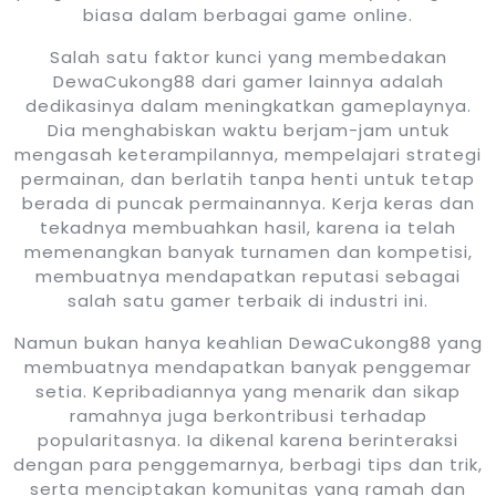
biasa dalam berbagai game online.
Salah satu faktor kunci yang membedakan
DewaCukong88 dari gamer lainnya adalah
dedikasinya dalam meningkatkan gameplaynya.
Dia menghabiskan waktu berjam-jam untuk
mengasah keterampilannya, mempelajari strategi
permainan, dan berlatih tanpa henti untuk tetap
berada di puncak permainannya. Kerja keras dan
tekadnya membuahkan hasil, karena ia telah
memenangkan banyak turnamen dan kompetisi,
membuatnya mendapatkan reputasi sebagai
salah satu gamer terbaik di industri ini.
Namun bukan hanya keahlian DewaCukong88 yang
membuatnya mendapatkan banyak penggemar
setia. Kepribadiannya yang menarik dan sikap
ramahnya juga berkontribusi terhadap
popularitasnya. Ia dikenal karena berinteraksi
dengan para penggemarnya, berbagi tips dan trik,
serta menciptakan komunitas yang ramah dan