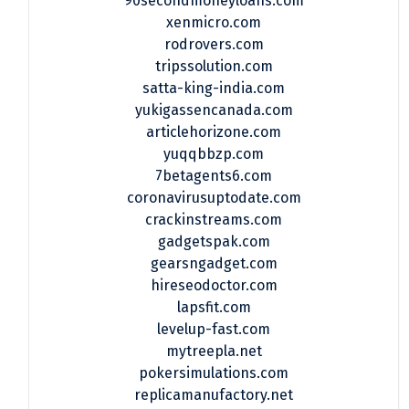
90secondmoneyloans.com
xenmicro.com
rodrovers.com
tripssolution.com
satta-king-india.com
yukigassencanada.com
articlehorizone.com
yuqqbbzp.com
7betagents6.com
coronavirusuptodate.com
crackinstreams.com
gadgetspak.com
gearsngadget.com
hireseodoctor.com
lapsfit.com
levelup-fast.com
mytreepla.net
pokersimulations.com
replicamanufactory.net