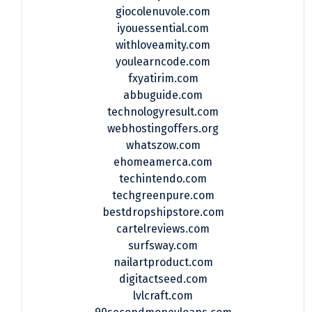
giocolenuvole.com
iyouessential.com
withloveamity.com
youlearncode.com
fxyatirim.com
abbuguide.com
technologyresult.com
webhostingoffers.org
whatszow.com
ehomeamerca.com
techintendo.com
techgreenpure.com
bestdropshipstore.com
cartelreviews.com
surfsway.com
nailartproduct.com
digitactseed.com
lvlcraft.com