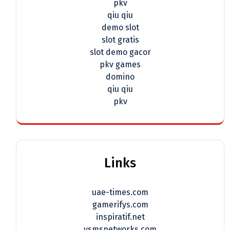
pkv
qiu qiu
demo slot
slot gratis
slot demo gacor
pkv games
domino
qiu qiu
pkv
Links
uae-times.com
gamerifys.com
inspiratif.net
vsmsnetworks.com