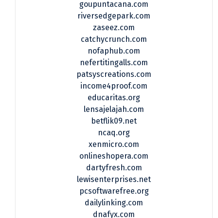
goupuntacana.com
riversedgepark.com
zaseez.com
catchycrunch.com
nofaphub.com
nefertitingalls.com
patsyscreations.com
income4proof.com
educaritas.org
lensajelajah.com
betflik09.net
ncaq.org
xenmicro.com
onlineshopera.com
dartyfresh.com
lewisenterprises.net
pcsoftwarefree.org
dailylinking.com
dnafyx.com