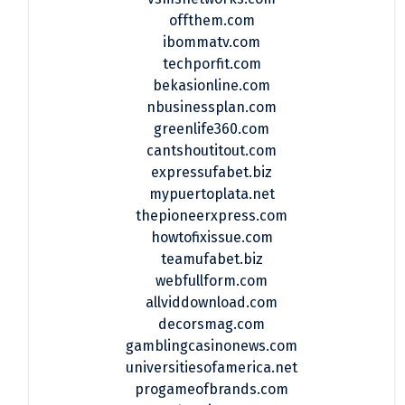
offthem.com
ibommatv.com
techporfit.com
bekasionline.com
nbusinessplan.com
greenlife360.com
cantshoutitout.com
expressufabet.biz
mypuertoplata.net
thepioneerxpress.com
howtofixissue.com
teamufabet.biz
webfullform.com
allviddownload.com
decorsmag.com
gamblingcasinonews.com
universitiesofamerica.net
progameofbrands.com