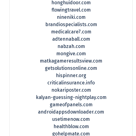
honghuidoor.com
flowingtravel.com
nineniki.com
brandiospecialists.com
medicalcare7.com
adtennaball.com
nabzah.com
mongive.com
matkagameresultsview.com
getsolutionsonline.com
hispinner.org
criticalinsurance.info
nokariposter.com
kalyan-guessing-nightplay.com
gameofpanels.com
androidappsdownloader.com
usetimenow.com
healthblow.com
gohelpmate.com