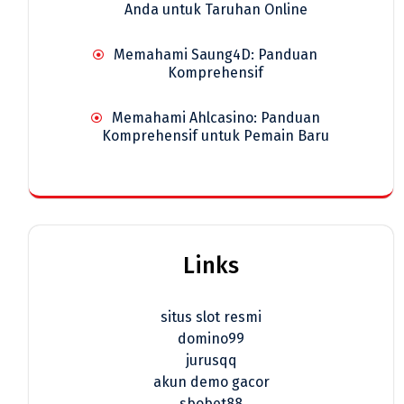
Anda untuk Taruhan Online
Memahami Saung4D: Panduan
Komprehensif
Memahami Ahlcasino: Panduan
Komprehensif untuk Pemain Baru
Links
situs slot resmi
domino99
jurusqq
akun demo gacor
sbobet88