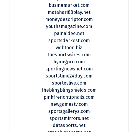
businemarket.com
matahari88play.net
moneydescriptor.com
youthsmagazine.com
painaidee.net
sportsdarkest.com
webtoon.biz
thesportswires.com
hyungpro.com
sportingnewsnet.com
sportstime24day.com
sporteslive.com
theblingblingshields.com
pinkfrenchtipnails.com
newgamestv.com
sportsgallerys.com
sportsmirrors.net
datasports.net