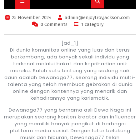
Open
Button
25 November, 2024
admin@enjoytroyjackson.com
0 Comments
1 category
[ad_1]
Di dunia komunitas online yang luas dan terus
berkembang, ada banyak sekali individu yang
terkenal melalui bakat dan kepribadian unik
mereka. Salah satu bintang yang sedang naik
daun adalah Dewanaga77, seorang individu multi-
talenta yang telah membuat gebrakan di dunia
online dengan kontennya yang menarik dan
kehadirannya yang karismatik.
Dewanaga77 yang bernama asli Dewa Naga ini
merupakan seorang konten kreator dan influencer
yang memiliki banyak pengikut di berbagai
platform media sosial. Dengan latar belakang
musik dan hiburan, Dewanaga77 telah