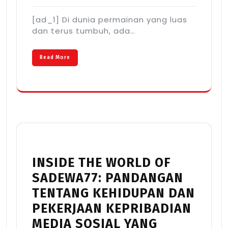
[ad_1] Di dunia permainan yang luas
dan terus tumbuh, ada…
Read More
INSIDE THE WORLD OF
SADEWA77: PANDANGAN
TENTANG KEHIDUPAN DAN
PEKERJAAN KEPRIBADIAN
MEDIA SOSIAL YANG