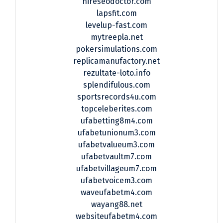
hireseodoctor.com
lapsfit.com
levelup-fast.com
mytreepla.net
pokersimulations.com
replicamanufactory.net
rezultate-loto.info
splendifulous.com
sportsrecords4u.com
topceleberites.com
ufabetting8m4.com
ufabetunionum3.com
ufabetvalueum3.com
ufabetvaultm7.com
ufabetvillageum7.com
ufabetvoicem3.com
waveufabetm4.com
wayang88.net
websiteufabetm4.com