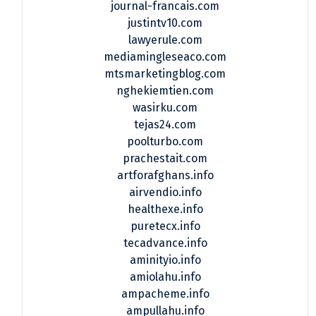
journal-francais.com
justintv10.com
lawyerule.com
mediamingleseaco.com
mtsmarketingblog.com
nghekiemtien.com
wasirku.com
tejas24.com
poolturbo.com
prachestait.com
artforafghans.info
airvendio.info
healthexe.info
puretecx.info
tecadvance.info
aminityio.info
amiolahu.info
ampacheme.info
ampullahu.info