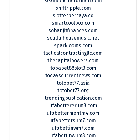
sexmedicineformen.com
shiftripple.com
slotterpercaya.co
smartcoolbox.com
sohanjitfinances.com
soulfulhousemusic.net
sparklooms.com
tacticalcontractingllc.com
thecapitalpowers.com
tobabet88slot3.com
todayscurrentnews.com
totobet77.asia
totobet77.org
trendingpublication.com
ufabettererum3.com
ufabettermentm4.com
ufabettersum7.com
ufabettinwm7.com
ufabettinwum3.com