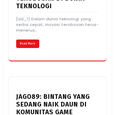
TEKNOLOGI
[ad_1] Dalam dunia teknologi yang
serba cepat, inovasi terobosan terus-
menerus…
Read More
JAGO89: BINTANG YANG
SEDANG NAIK DAUN DI
KOMUNITAS GAME