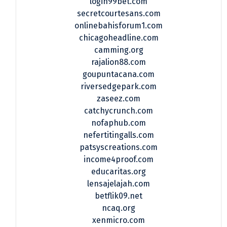
login99bet.com
secretcourtesans.com
onlinebahisforum1.com
chicagoheadline.com
camming.org
rajalion88.com
goupuntacana.com
riversedgepark.com
zaseez.com
catchycrunch.com
nofaphub.com
nefertitingalls.com
patsyscreations.com
income4proof.com
educaritas.org
lensajelajah.com
betflik09.net
ncaq.org
xenmicro.com