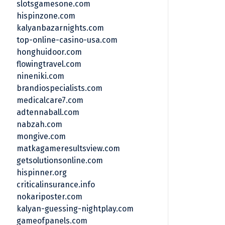
slotsgamesone.com
hispinzone.com
kalyanbazarnights.com
top-online-casino-usa.com
honghuidoor.com
flowingtravel.com
nineniki.com
brandiospecialists.com
medicalcare7.com
adtennaball.com
nabzah.com
mongive.com
matkagameresultsview.com
getsolutionsonline.com
hispinner.org
criticalinsurance.info
nokariposter.com
kalyan-guessing-nightplay.com
gameofpanels.com