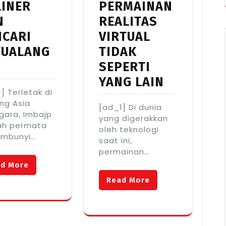
LINER
PERMAINAN
N
REALITAS
NCARI
VIRTUAL
TUALANG
TIDAK
SEPERTI
YANG LAIN
] Terletak di
ng Asia
[ad_1] Di dunia
gara, Imbajp
yang digerakkan
ah permata
oleh teknologi
embunyi…
saat ini,
permainan…
d More
Read More