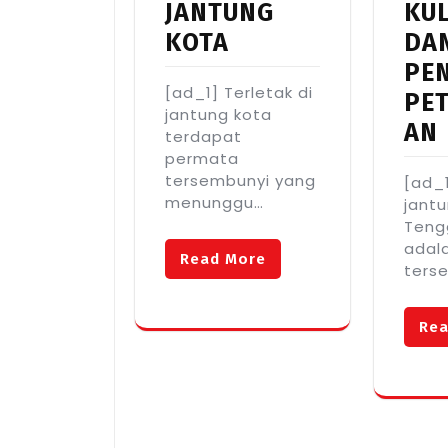
JANTUNG
KU
KOTA
DA
PE
[ad_1] Terletak di
PE
jantung kota
AN
terdapat
permata
tersembunyi yang
[ad_1
menunggu…
jantu
Teng
adal
Read More
ters
Rea