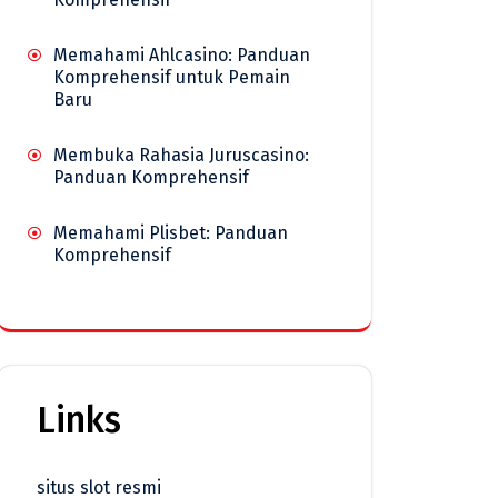
Memahami Ahlcasino: Panduan
Komprehensif untuk Pemain
Baru
Membuka Rahasia Juruscasino:
Panduan Komprehensif
Memahami Plisbet: Panduan
Komprehensif
Links
situs slot resmi