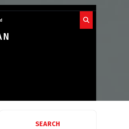
ad
N
AN
SEARCH