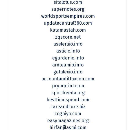
sitalotus.com
supernotes.org
worldsportsempires.com
updatecentral360.com
katamastah.com
zqscore.net
aseleraio.info
asticio.info
egardenio.info
arxteamio.info
getalexio.info
accountaudittaxcon.com
prymprint.com
sportkeeda.org
besttimespend.com
careandcure.biz
cogniyo.com
easymagazines.org
hirfanjilasmi.com