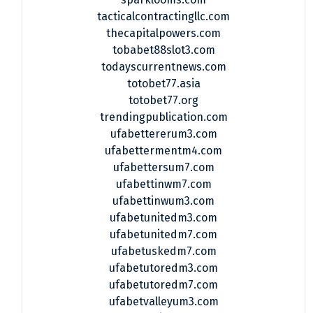
tacticalcontractingllc.com
thecapitalpowers.com
tobabet88slot3.com
todayscurrentnews.com
totobet77.asia
totobet77.org
trendingpublication.com
ufabettererum3.com
ufabettermentm4.com
ufabettersum7.com
ufabettinwm7.com
ufabettinwum3.com
ufabetunitedm3.com
ufabetunitedm7.com
ufabetuskedm7.com
ufabetutoredm3.com
ufabetutoredm7.com
ufabetvalleyum3.com