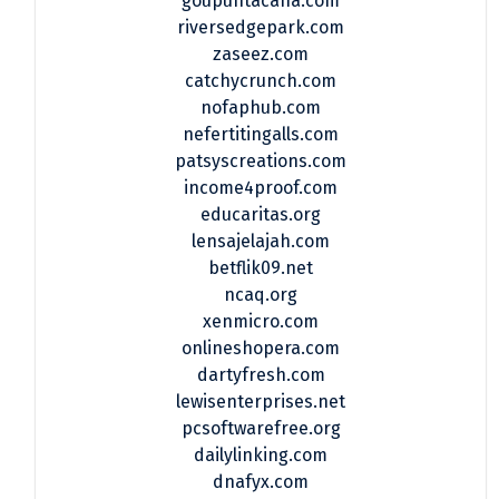
goupuntacana.com
riversedgepark.com
zaseez.com
catchycrunch.com
nofaphub.com
nefertitingalls.com
patsyscreations.com
income4proof.com
educaritas.org
lensajelajah.com
betflik09.net
ncaq.org
xenmicro.com
onlineshopera.com
dartyfresh.com
lewisenterprises.net
pcsoftwarefree.org
dailylinking.com
dnafyx.com