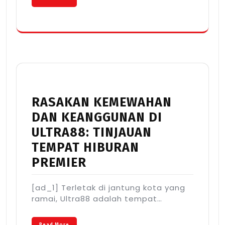
RASAKAN KEMEWAHAN
DAN KEANGGUNAN DI
ULTRA88: TINJAUAN
TEMPAT HIBURAN
PREMIER
[ad_1] Terletak di jantung kota yang
ramai, Ultra88 adalah tempat…