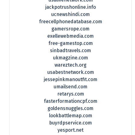
jackpotrushonline.info
ucnewshindi.com
freecellphonedatabase.com
gamersrope.com
exellewebmedia.com
free-gamestop.com
sinbadtravels.com
ukmagzine.com
wareztech.org
usabestnetwork.com
jessepinkmanoutfit.com
umailsend.com
retarys.com
fasterformationcpf.com
goldensnuggles.com
lookbattlemap.com
buyrdpservice.com
yesport.net