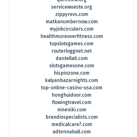
servicewueste.org
zippyrevs.com
matkanumbernow.com
myjobcirculars.com
healthmoreoverfitness.com
topslotxgames.com
routerloggnet.net
dantella6.com
slotsgamesone.com
hispinzone.com
kalyanbazarnights.com
top-online-casino-usa.com
honghuidoor.com
flowingtravel.com
nineniki.com
brandiospecialists.com
medicalcare7.com
adtennaball.com