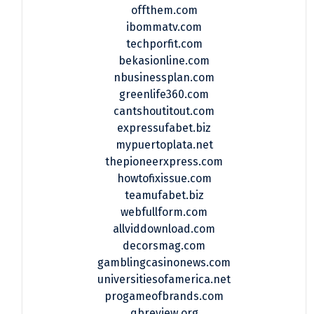
offthem.com
ibommatv.com
techporfit.com
bekasionline.com
nbusinessplan.com
greenlife360.com
cantshoutitout.com
expressufabet.biz
mypuertoplata.net
thepioneerxpress.com
howtofixissue.com
teamufabet.biz
webfullform.com
allviddownload.com
decorsmag.com
gamblingcasinonews.com
universitiesofamerica.net
progameofbrands.com
qbreview.org