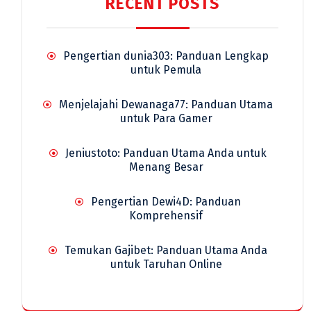
RECENT POSTS
Pengertian dunia303: Panduan Lengkap
untuk Pemula
Menjelajahi Dewanaga77: Panduan Utama
untuk Para Gamer
Jeniustoto: Panduan Utama Anda untuk
Menang Besar
Pengertian Dewi4D: Panduan
Komprehensif
Temukan Gajibet: Panduan Utama Anda
untuk Taruhan Online