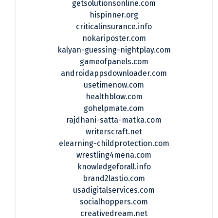
getsolutionsonline.com
hispinner.org
criticalinsurance.info
nokariposter.com
kalyan-guessing-nightplay.com
gameofpanels.com
androidappsdownloader.com
usetimenow.com
healthblow.com
gohelpmate.com
rajdhani-satta-matka.com
writerscraft.net
elearning-childprotection.com
wrestling4mena.com
knowledgeforall.info
brand2lastio.com
usadigitalservices.com
socialhoppers.com
creativedream.net