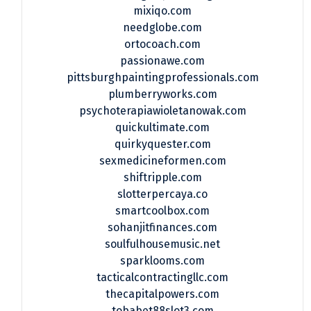
mixiqo.com
needglobe.com
ortocoach.com
passionawe.com
pittsburghpaintingprofessionals.com
plumberryworks.com
psychoterapiawioletanowak.com
quickultimate.com
quirkyquester.com
sexmedicineformen.com
shiftripple.com
slotterpercaya.co
smartcoolbox.com
sohanjitfinances.com
soulfulhousemusic.net
sparklooms.com
tacticalcontractingllc.com
thecapitalpowers.com
tobabet88slot3.com