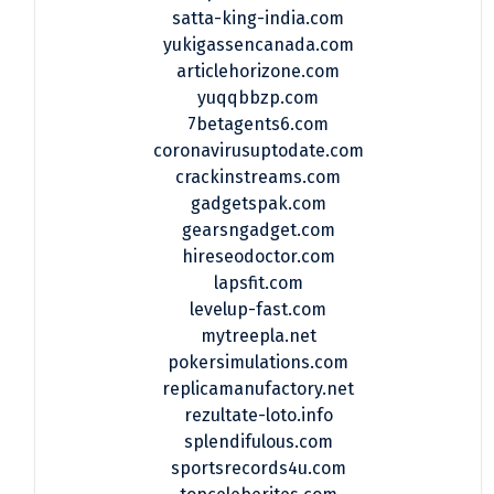
satta-king-india.com
yukigassencanada.com
articlehorizone.com
yuqqbbzp.com
7betagents6.com
coronavirusuptodate.com
crackinstreams.com
gadgetspak.com
gearsngadget.com
hireseodoctor.com
lapsfit.com
levelup-fast.com
mytreepla.net
pokersimulations.com
replicamanufactory.net
rezultate-loto.info
splendifulous.com
sportsrecords4u.com