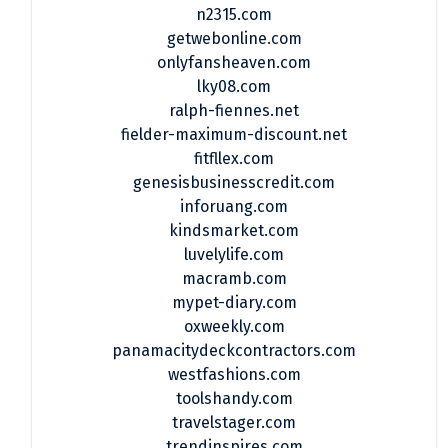
n2315.com
getwebonline.com
onlyfansheaven.com
lky08.com
ralph-fiennes.net
fielder-maximum-discount.net
fitfllex.com
genesisbusinesscredit.com
inforuang.com
kindsmarket.com
luvelylife.com
macramb.com
mypet-diary.com
oxweekly.com
panamacitydeckcontractors.com
westfashions.com
toolshandy.com
travelstager.com
trendinspires.com