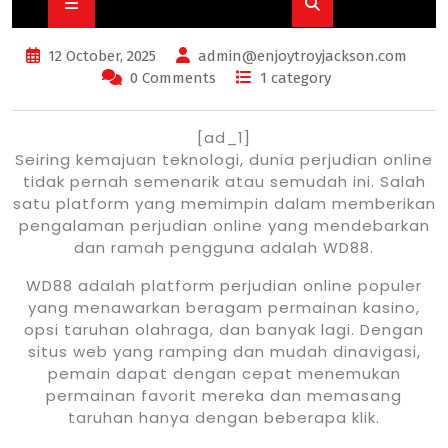
Open
Button
12 October, 2025
admin@enjoytroyjackson.com
0 Comments
1 category
[ad_1]
Seiring kemajuan teknologi, dunia perjudian online
tidak pernah semenarik atau semudah ini. Salah
satu platform yang memimpin dalam memberikan
pengalaman perjudian online yang mendebarkan
dan ramah pengguna adalah WD88.
WD88 adalah platform perjudian online populer
yang menawarkan beragam permainan kasino,
opsi taruhan olahraga, dan banyak lagi. Dengan
situs web yang ramping dan mudah dinavigasi,
pemain dapat dengan cepat menemukan
permainan favorit mereka dan memasang
taruhan hanya dengan beberapa klik.