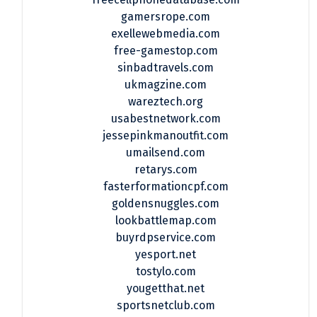
gamersrope.com
exellewebmedia.com
free-gamestop.com
sinbadtravels.com
ukmagzine.com
wareztech.org
usabestnetwork.com
jessepinkmanoutfit.com
umailsend.com
retarys.com
fasterformationcpf.com
goldensnuggles.com
lookbattlemap.com
buyrdpservice.com
yesport.net
tostylo.com
yougetthat.net
sportsnetclub.com