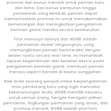
promosi dan bonus menarik untuk pemain baru
dan lama. Dari bonus sambutan hingga
penawaran uang kembali, pemain dapat
memanfaatkan promosi ini untuk memaksimalkan
kemenangan dan meningkatkan pengalaman
bermain game mereka secara keseluruhan.
Fitur menonjol lainnya dari WD88 adalah
permainan dealer langsungnya, yang
memungkinkan pemain berinteraksi dengan
dealer nyata secara real-time. Ini menambah
lapisan kegembiraan dan keaslian ekstra pada
pengalaman bermain game, membuat pemain
merasa seperti berada di kasino sungguhan.
Baik Anda seorang penjudi online berpengalaman
atau pendatang baru yang ingin mencoba
keberuntungan Anda, WD88 memiliki sesuatu
untuk semua orang. Dengan beragam pilihan
permainan, lingkungan permainan yang aman, dan
promosi menarik, WD88 adalah platform