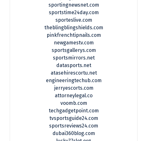
sportingnewsnet.com
sportstime24day.com
sporteslive.com
theblingblingshields.com
pinkfrenchtipnails.com
newgamestv.com
sportsgallerys.com
sportsmirrors.net
datasports.net
atasehirescortu.net
engineeringtechub.com
jerryescorts.com
attorneylegal.co
voomb.com
techgadgetpoint.com
tvsportsguide24.com
sportsreviews24.com
dubai360blog.com
lucky77slot.org