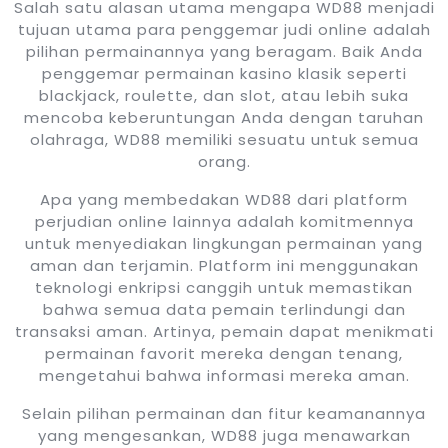
Salah satu alasan utama mengapa WD88 menjadi
tujuan utama para penggemar judi online adalah
pilihan permainannya yang beragam. Baik Anda
penggemar permainan kasino klasik seperti
blackjack, roulette, dan slot, atau lebih suka
mencoba keberuntungan Anda dengan taruhan
olahraga, WD88 memiliki sesuatu untuk semua
orang.
Apa yang membedakan WD88 dari platform
perjudian online lainnya adalah komitmennya
untuk menyediakan lingkungan permainan yang
aman dan terjamin. Platform ini menggunakan
teknologi enkripsi canggih untuk memastikan
bahwa semua data pemain terlindungi dan
transaksi aman. Artinya, pemain dapat menikmati
permainan favorit mereka dengan tenang,
mengetahui bahwa informasi mereka aman.
Selain pilihan permainan dan fitur keamanannya
yang mengesankan, WD88 juga menawarkan