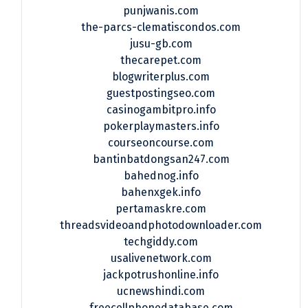
punjwanis.com
the-parcs-clematiscondos.com
jusu-gb.com
thecarepet.com
blogwriterplus.com
guestpostingseo.com
casinogambitpro.info
pokerplaymasters.info
courseoncourse.com
bantinbatdongsan247.com
bahednog.info
bahenxgek.info
pertamaskre.com
threadsvideoandphotodownloader.com
techgiddy.com
usalivenetwork.com
jackpotrushonline.info
ucnewshindi.com
freecellphonedatabase.com