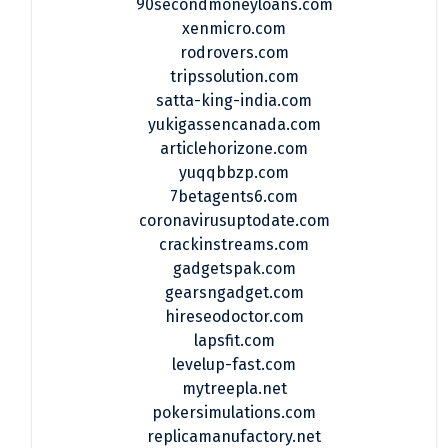
90secondmoneyloans.com
xenmicro.com
rodrovers.com
tripssolution.com
satta-king-india.com
yukigassencanada.com
articlehorizone.com
yuqqbbzp.com
7betagents6.com
coronavirusuptodate.com
crackinstreams.com
gadgetspak.com
gearsngadget.com
hireseodoctor.com
lapsfit.com
levelup-fast.com
mytreepla.net
pokersimulations.com
replicamanufactory.net