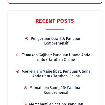
RECENT POSTS
Pengertian Dewi4D: Panduan
Komprehensif
Temukan Gajibet: Panduan Utama Anda
untuk Taruhan Online
Menjelajahi Majestibet: Panduan Utama
Anda untuk Taruhan Online
Memahami Saung4D: Panduan
Komprehensif
Memahami Ahlcasino: Panduan