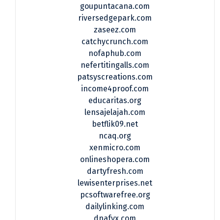
goupuntacana.com
riversedgepark.com
zaseez.com
catchycrunch.com
nofaphub.com
nefertitingalls.com
patsyscreations.com
income4proof.com
educaritas.org
lensajelajah.com
betflik09.net
ncaq.org
xenmicro.com
onlineshopera.com
dartyfresh.com
lewisenterprises.net
pcsoftwarefree.org
dailylinking.com
dnafyx.com