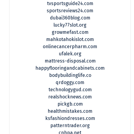
tvsportsguide24.com
sportsreviews24.com
dubai360blog.com
lucky77slot.org
growmefast.com
mahkotahokislot.com
onlinecancerpharm.com
ufalek.org
mattress-disposal.com
happyflooringandcabinets.com
bodybuildinglife.co
qrdoggy.com
technologygud.com
realshocknews.com
pickgb.com
healthmistakes.com
ksfashiondresses.com
patterntrader.org
cnhpa.net