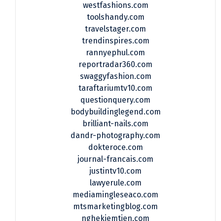
westfashions.com
toolshandy.com
travelstager.com
trendinspires.com
rannyephul.com
reportradar360.com
swaggyfashion.com
taraftariumtv10.com
questionquery.com
bodybuildinglegend.com
brilliant-nails.com
dandr-photography.com
dokteroce.com
journal-francais.com
justintv10.com
lawyerule.com
mediamingleseaco.com
mtsmarketingblog.com
nghekiemtien.com