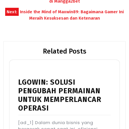
di Mangga2bet
Next:
Inside the Mind of Maxwin89: Bagaimana Gamer Ini
Meraih Kesuksesan dan Ketenaran
Related Posts
LGOWIN: SOLUSI
PENGUBAH PERMAINAN
UNTUK MEMPERLANCAR
OPERASI
[ad_1] Dalam dunia bisnis yang
bergerak cepat saat ini, efisiensi…