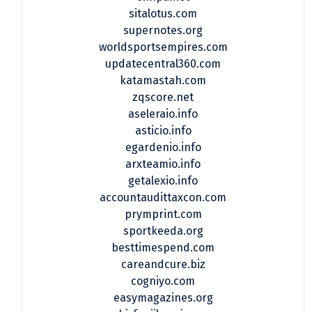
sitalotus.com
supernotes.org
worldsportsempires.com
updatecentral360.com
katamastah.com
zqscore.net
aseleraio.info
asticio.info
egardenio.info
arxteamio.info
getalexio.info
accountaudittaxcon.com
prymprint.com
sportkeeda.org
besttimespend.com
careandcure.biz
cogniyo.com
easymagazines.org