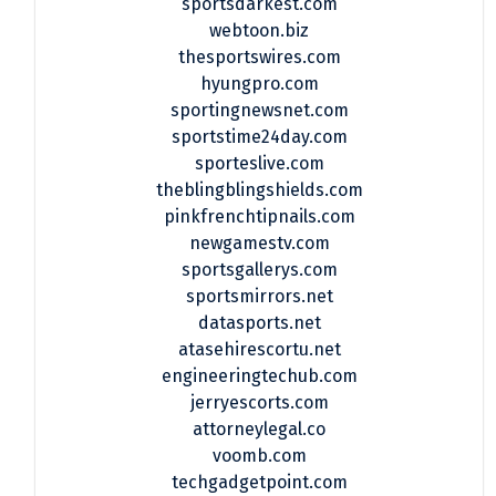
sportsdarkest.com
webtoon.biz
thesportswires.com
hyungpro.com
sportingnewsnet.com
sportstime24day.com
sporteslive.com
theblingblingshields.com
pinkfrenchtipnails.com
newgamestv.com
sportsgallerys.com
sportsmirrors.net
datasports.net
atasehirescortu.net
engineeringtechub.com
jerryescorts.com
attorneylegal.co
voomb.com
techgadgetpoint.com