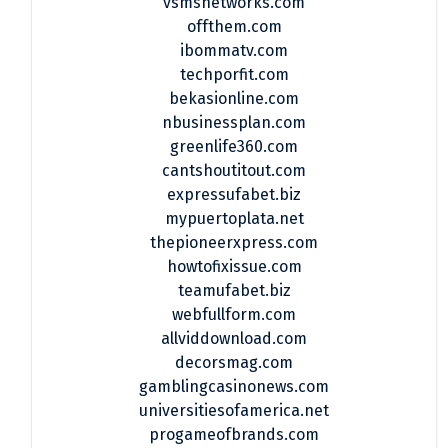
vsmsnetworks.com
offthem.com
ibommatv.com
techporfit.com
bekasionline.com
nbusinessplan.com
greenlife360.com
cantshoutitout.com
expressufabet.biz
mypuertoplata.net
thepioneerxpress.com
howtofixissue.com
teamufabet.biz
webfullform.com
allviddownload.com
decorsmag.com
gamblingcasinonews.com
universitiesofamerica.net
progameofbrands.com