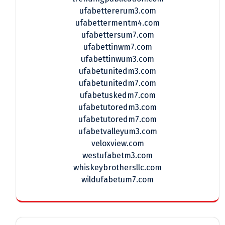
ufabettererum3.com
ufabettermentm4.com
ufabettersum7.com
ufabettinwm7.com
ufabettinwum3.com
ufabetunitedm3.com
ufabetunitedm7.com
ufabetuskedm7.com
ufabetutoredm3.com
ufabetutoredm7.com
ufabetvalleyum3.com
veloxview.com
westufabetm3.com
whiskeybrothersllc.com
wildufabetum7.com