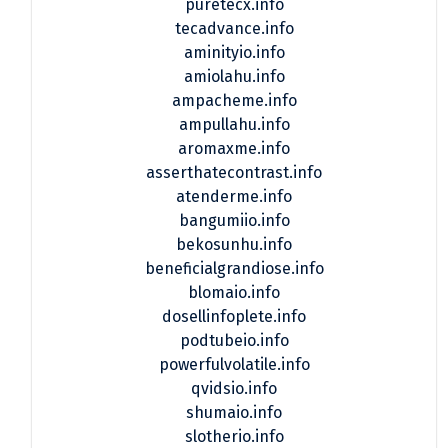
puretecx.info
tecadvance.info
aminityio.info
amiolahu.info
ampacheme.info
ampullahu.info
aromaxme.info
asserthatecontrast.info
atenderme.info
bangumiio.info
bekosunhu.info
beneficialgrandiose.info
blomaio.info
dosellinfoplete.info
podtubeio.info
powerfulvolatile.info
qvidsio.info
shumaio.info
slotherio.info