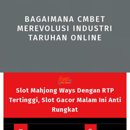
BAGAIMANA CMBET
MEREVOLUSI INDUSTRI
TARUHAN ONLINE
Skip
to
content
Slot Mahjong Ways Dengan RTP
Tertinggi, Slot Gacor Malam Ini Anti
Rungkat