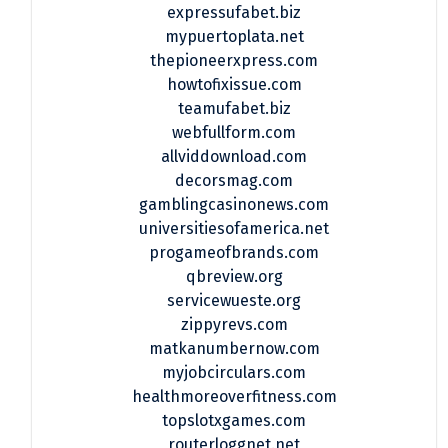
expressufabet.biz
mypuertoplata.net
thepioneerxpress.com
howtofixissue.com
teamufabet.biz
webfullform.com
allviddownload.com
decorsmag.com
gamblingcasinonews.com
universitiesofamerica.net
progameofbrands.com
qbreview.org
servicewueste.org
zippyrevs.com
matkanumbernow.com
myjobcirculars.com
healthmoreoverfitness.com
topslotxgames.com
routerloggnet.net