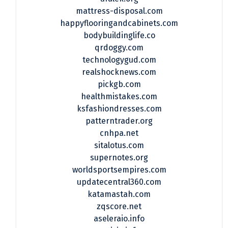
mattress-disposal.com
happyflooringandcabinets.com
bodybuildinglife.co
qrdoggy.com
technologygud.com
realshocknews.com
pickgb.com
healthmistakes.com
ksfashiondresses.com
patterntrader.org
cnhpa.net
sitalotus.com
supernotes.org
worldsportsempires.com
updatecentral360.com
katamastah.com
zqscore.net
aseleraio.info