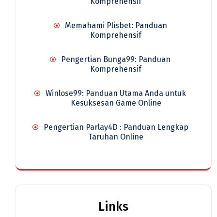
Komprehensif
Memahami Plisbet: Panduan
Komprehensif
Pengertian Bunga99: Panduan
Komprehensif
Winlose99: Panduan Utama Anda untuk
Kesuksesan Game Online
Pengertian Parlay4D : Panduan Lengkap
Taruhan Online
Links