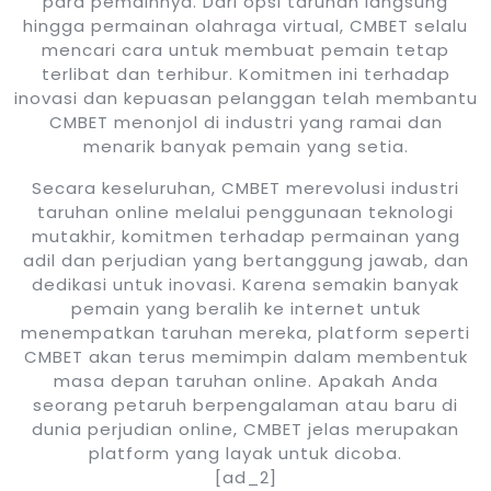
para pemainnya. Dari opsi taruhan langsung
hingga permainan olahraga virtual, CMBET selalu
mencari cara untuk membuat pemain tetap
terlibat dan terhibur. Komitmen ini terhadap
inovasi dan kepuasan pelanggan telah membantu
CMBET menonjol di industri yang ramai dan
menarik banyak pemain yang setia.
Secara keseluruhan, CMBET merevolusi industri
taruhan online melalui penggunaan teknologi
mutakhir, komitmen terhadap permainan yang
adil dan perjudian yang bertanggung jawab, dan
dedikasi untuk inovasi. Karena semakin banyak
pemain yang beralih ke internet untuk
menempatkan taruhan mereka, platform seperti
CMBET akan terus memimpin dalam membentuk
masa depan taruhan online. Apakah Anda
seorang petaruh berpengalaman atau baru di
dunia perjudian online, CMBET jelas merupakan
platform yang layak untuk dicoba.
[ad_2]