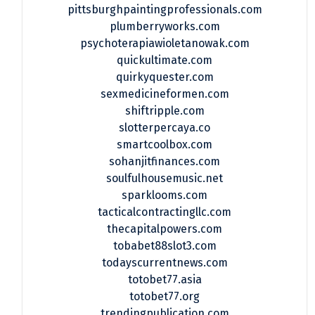
pittsburghpaintingprofessionals.com
plumberryworks.com
psychoterapiawioletanowak.com
quickultimate.com
quirkyquester.com
sexmedicineformen.com
shiftripple.com
slotterpercaya.co
smartcoolbox.com
sohanjitfinances.com
soulfulhousemusic.net
sparklooms.com
tacticalcontractingllc.com
thecapitalpowers.com
tobabet88slot3.com
todayscurrentnews.com
totobet77.asia
totobet77.org
trendingpublication.com