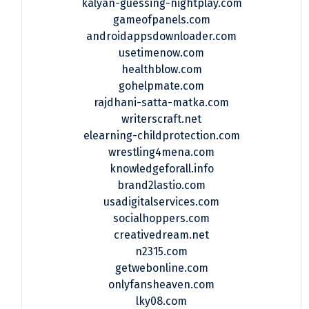
kalyan-guessing-nightplay.com
gameofpanels.com
androidappsdownloader.com
usetimenow.com
healthblow.com
gohelpmate.com
rajdhani-satta-matka.com
writerscraft.net
elearning-childprotection.com
wrestling4mena.com
knowledgeforall.info
brand2lastio.com
usadigitalservices.com
socialhoppers.com
creativedream.net
n2315.com
getwebonline.com
onlyfansheaven.com
lky08.com