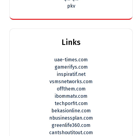
pkv
Links
uae-times.com
gamerifys.com
inspiratif.net
vsmsnetworks.com
offthem.com
ibommatv.com
techporfit.com
bekasionline.com
nbusinessplan.com
greenlife360.com
cantshoutitout.com