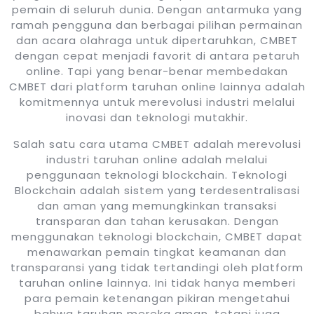
pemain di seluruh dunia. Dengan antarmuka yang
ramah pengguna dan berbagai pilihan permainan
dan acara olahraga untuk dipertaruhkan, CMBET
dengan cepat menjadi favorit di antara petaruh
online. Tapi yang benar-benar membedakan
CMBET dari platform taruhan online lainnya adalah
komitmennya untuk merevolusi industri melalui
inovasi dan teknologi mutakhir.
Salah satu cara utama CMBET adalah merevolusi
industri taruhan online adalah melalui
penggunaan teknologi blockchain. Teknologi
Blockchain adalah sistem yang terdesentralisasi
dan aman yang memungkinkan transaksi
transparan dan tahan kerusakan. Dengan
menggunakan teknologi blockchain, CMBET dapat
menawarkan pemain tingkat keamanan dan
transparansi yang tidak tertandingi oleh platform
taruhan online lainnya. Ini tidak hanya memberi
para pemain ketenangan pikiran mengetahui
bahwa taruhan mereka aman, tetapi juga