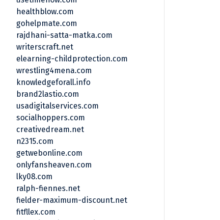
healthblow.com
gohelpmate.com
rajdhani-satta-matka.com
writerscraft.net
elearning-childprotection.com
wrestling4mena.com
knowledgeforall.info
brand2lastio.com
usadigitalservices.com
socialhoppers.com
creativedream.net
n2315.com
getwebonline.com
onlyfansheaven.com
lky08.com
ralph-fiennes.net
fielder-maximum-discount.net
fitfllex.com