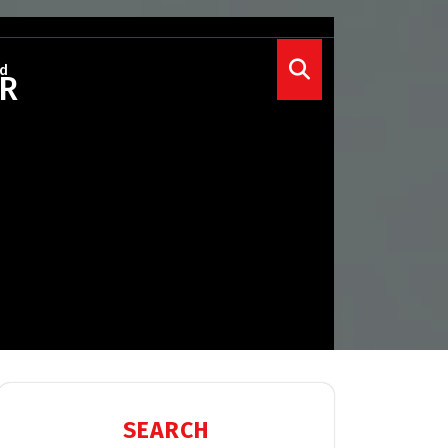
ad
IR
SEARCH