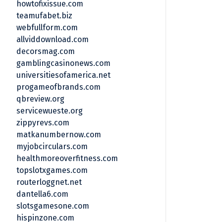
howtofixissue.com
teamufabet.biz
webfullform.com
allviddownload.com
decorsmag.com
gamblingcasinonews.com
universitiesofamerica.net
progameofbrands.com
qbreview.org
servicewueste.org
zippyrevs.com
matkanumbernow.com
myjobcirculars.com
healthmoreoverfitness.com
topslotxgames.com
routerloggnet.net
dantella6.com
slotsgamesone.com
hispinzone.com