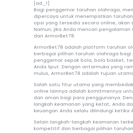
[ad_1]
Bagi penggemar taruhan olahraga, me
dipercaya untuk menempatkan taruhan
opsi yang tersedia secara online, akan 
Namun, jika Anda mencari pengalaman ta
dari ArmorBet78.
ArmorBet78 adalah platform taruhan o
berbagai pilihan taruhan olahraga bagi
penggemar sepak bola, bola basket, ten
Anda liput. Dengan antarmuka yang r
mulus, ArmorBet78 adalah tujuan utam
Salah satu fitur utama yang membedak
online lainnya adalah komitmennya un
dan aman bagi para penggunanya. Denga
langkah keamanan yang ketat, Anda dap
keuangan Anda selalu dilindungi ketik
Selain langkah-langkah keamanan ter
kompetitif dan berbagai pilihan taruha