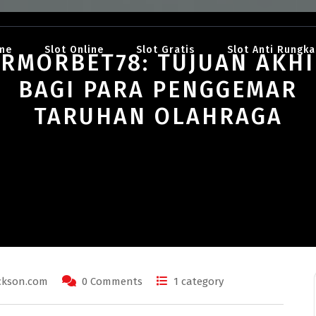
me
Slot Online
Slot Gratis
Slot Anti Rungk
RMORBET78: TUJUAN AKH
BAGI PARA PENGGEMAR
TARUHAN OLAHRAGA
ckson.com
0 Comments
1 category