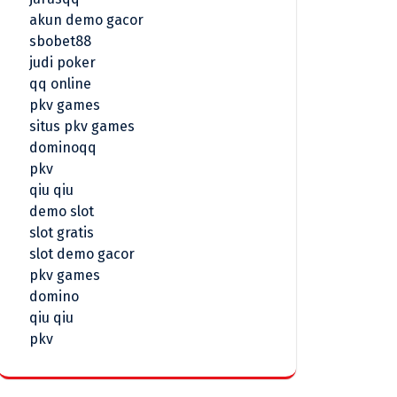
akun demo gacor
sbobet88
judi poker
qq online
pkv games
situs pkv games
dominoqq
pkv
qiu qiu
demo slot
slot gratis
slot demo gacor
pkv games
domino
qiu qiu
pkv