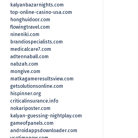
kalyanbazarnights.com
top-online-casino-usa.com
honghuidoor.com
flowingtravel.com
nineniki.com
brandiospecialists.com
medicalcare7.com
adtennaball.com
nabzah.com
mongive.com
matkagameresultsview.com
getsolutionsonline.com
hispinner.org
criticalinsurance.info
nokariposter.com
kalyan-guessing-nightplay.com
gameofpanels.com
androidappsdownloader.com
usetimenow.com