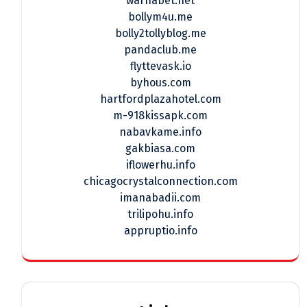
warnabet.net
bollym4u.me
bolly2tollyblog.me
pandaclub.me
flyttevask.io
byhous.com
hartfordplazahotel.com
m-918kissapk.com
nabavkame.info
gakbiasa.com
iflowerhu.info
chicagocrystalconnection.com
imanabadii.com
trilipohu.info
appruptio.info