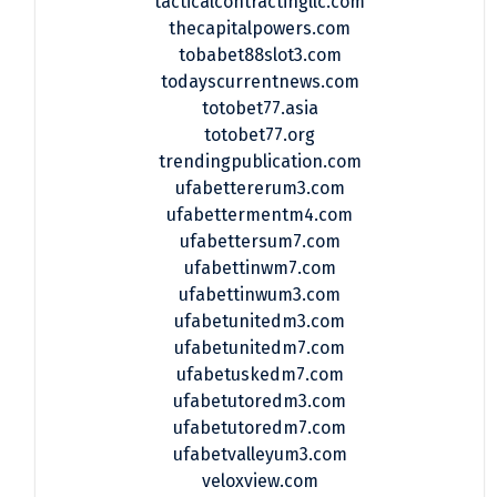
tacticalcontractingllc.com
thecapitalpowers.com
tobabet88slot3.com
todayscurrentnews.com
totobet77.asia
totobet77.org
trendingpublication.com
ufabettererum3.com
ufabettermentm4.com
ufabettersum7.com
ufabettinwm7.com
ufabettinwum3.com
ufabetunitedm3.com
ufabetunitedm7.com
ufabetuskedm7.com
ufabetutoredm3.com
ufabetutoredm7.com
ufabetvalleyum3.com
veloxview.com