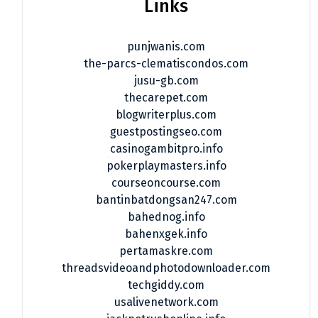
Links
punjwanis.com
the-parcs-clematiscondos.com
jusu-gb.com
thecarepet.com
blogwriterplus.com
guestpostingseo.com
casinogambitpro.info
pokerplaymasters.info
courseoncourse.com
bantinbatdongsan247.com
bahednog.info
bahenxgek.info
pertamaskre.com
threadsvideoandphotodownloader.com
techgiddy.com
usalivenetwork.com