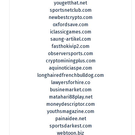
yougetthat.net
sportsnetclub.com
newbestcrypto.com
oxfordsave.com
iclassicgames.com
saung-artikel.com
fasthokivip2.com
observersports.com
cryptominingplus.com
aquinoticiaspe.com
longhairedfrenchbulldog.com
lawyersforhire.co
businemarket.com
matahari88play.net
moneydescriptor.com
youthsmagazine.com
painaidee.net
sportsdarkest.com
webtoon.biz