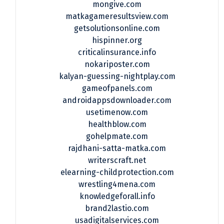
mongive.com
matkagameresultsview.com
getsolutionsonline.com
hispinner.org
criticalinsurance.info
nokariposter.com
kalyan-guessing-nightplay.com
gameofpanels.com
androidappsdownloader.com
usetimenow.com
healthblow.com
gohelpmate.com
rajdhani-satta-matka.com
writerscraft.net
elearning-childprotection.com
wrestling4mena.com
knowledgeforall.info
brand2lastio.com
usadigitalservices.com