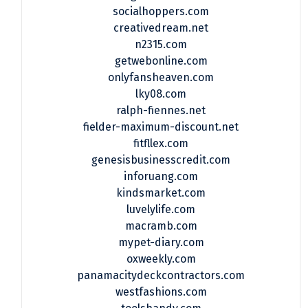
socialhoppers.com
creativedream.net
n2315.com
getwebonline.com
onlyfansheaven.com
lky08.com
ralph-fiennes.net
fielder-maximum-discount.net
fitfllex.com
genesisbusinesscredit.com
inforuang.com
kindsmarket.com
luvelylife.com
macramb.com
mypet-diary.com
oxweekly.com
panamacitydeckcontractors.com
westfashions.com