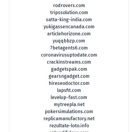
rodrovers.com
tripssolution.com
satta-king-india.com
yukigassencanada.com
articlehorizone.com
yuqqbbzp.com
7betagents6.com
coronavirusuptodate.com
crackinstreams.com
gadgetspak.com
gearsngadget.com
hireseodoctor.com
lapsfit.com
levelup-fast.com
mytreepla.net
pokersimulations.com
replicamanufactory.net
rezultate-loto.info