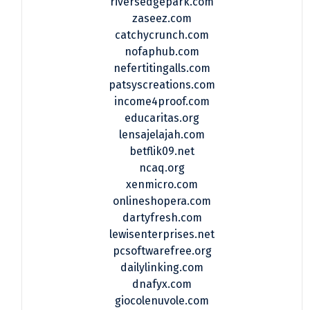
riversedgepark.com
zaseez.com
catchycrunch.com
nofaphub.com
nefertitingalls.com
patsyscreations.com
income4proof.com
educaritas.org
lensajelajah.com
betflik09.net
ncaq.org
xenmicro.com
onlineshopera.com
dartyfresh.com
lewisenterprises.net
pcsoftwarefree.org
dailylinking.com
dnafyx.com
giocolenuvole.com