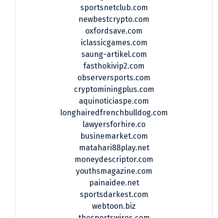
sportsnetclub.com
newbestcrypto.com
oxfordsave.com
iclassicgames.com
saung-artikel.com
fasthokivip2.com
observersports.com
cryptominingplus.com
aquinoticiaspe.com
longhairedfrenchbulldog.com
lawyersforhire.co
businemarket.com
matahari88play.net
moneydescriptor.com
youthsmagazine.com
painaidee.net
sportsdarkest.com
webtoon.biz
thesportswires.com