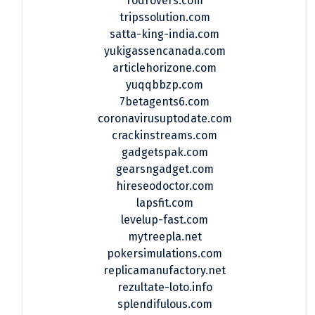
rodrovers.com
tripssolution.com
satta-king-india.com
yukigassencanada.com
articlehorizone.com
yuqqbbzp.com
7betagents6.com
coronavirusuptodate.com
crackinstreams.com
gadgetspak.com
gearsngadget.com
hireseodoctor.com
lapsfit.com
levelup-fast.com
mytreepla.net
pokersimulations.com
replicamanufactory.net
rezultate-loto.info
splendifulous.com