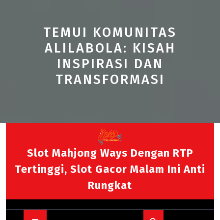
TEMUI KOMUNITAS
ALILABOLA: KISAH
INSPIRASI DAN
TRANSFORMASI
Skip
to
content
Slot Mahjong Ways Dengan RTP
Tertinggi, Slot Gacor Malam Ini Anti
Rungkat