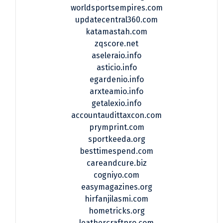
worldsportsempires.com
updatecentral360.com
katamastah.com
zqscore.net
aseleraio.info
asticio.info
egardenio.info
arxteamio.info
getalexio.info
accountaudittaxcon.com
prymprint.com
sportkeeda.org
besttimespend.com
careandcure.biz
cogniyo.com
easymagazines.org
hirfanjilasmi.com
hometricks.org
leathercraftpro.com