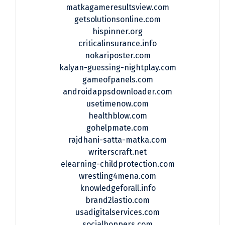
matkagameresultsview.com
getsolutionsonline.com
hispinner.org
criticalinsurance.info
nokariposter.com
kalyan-guessing-nightplay.com
gameofpanels.com
androidappsdownloader.com
usetimenow.com
healthblow.com
gohelpmate.com
rajdhani-satta-matka.com
writerscraft.net
elearning-childprotection.com
wrestling4mena.com
knowledgeforall.info
brand2lastio.com
usadigitalservices.com
socialhoppers.com