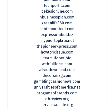
techporfit.com
bekasionline.com
nbusinessplan.com
greenlife360.com
cantshoutitout.com
expressufabet.biz
mypuertoplata.net
thepioneerxpress.com
howtofixissue.com
teamufabet.biz
webfullform.com
allviddownload.com
decorsmag.com
gamblingcasinonews.com
universitiesofamerica.net
progameofbrands.com
qbreview.org
servicewueste.org