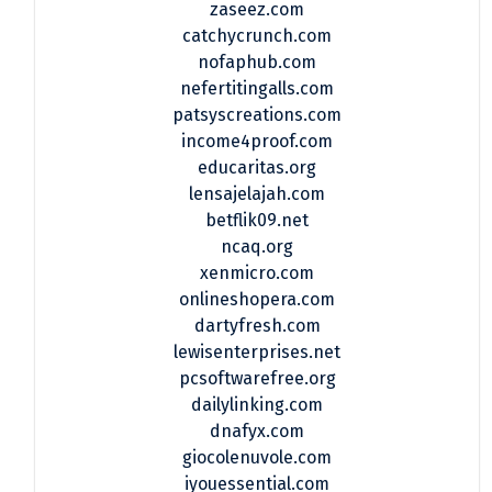
zaseez.com
catchycrunch.com
nofaphub.com
nefertitingalls.com
patsyscreations.com
income4proof.com
educaritas.org
lensajelajah.com
betflik09.net
ncaq.org
xenmicro.com
onlineshopera.com
dartyfresh.com
lewisenterprises.net
pcsoftwarefree.org
dailylinking.com
dnafyx.com
giocolenuvole.com
iyouessential.com