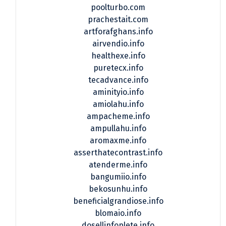
poolturbo.com
prachestait.com
artforafghans.info
airvendio.info
healthexe.info
puretecx.info
tecadvance.info
aminityio.info
amiolahu.info
ampacheme.info
ampullahu.info
aromaxme.info
asserthatecontrast.info
atenderme.info
bangumiio.info
bekosunhu.info
beneficialgrandiose.info
blomaio.info
dosellinfoplete.info