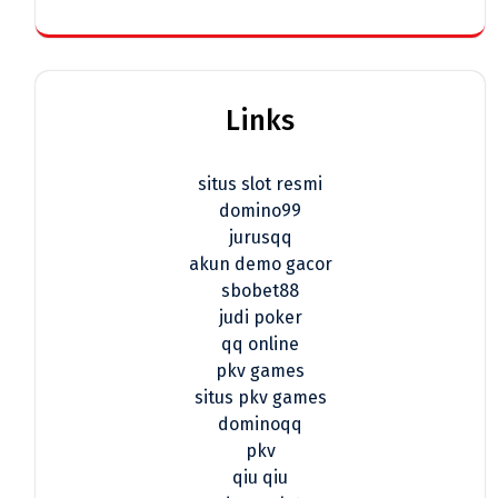
Links
situs slot resmi
domino99
jurusqq
akun demo gacor
sbobet88
judi poker
qq online
pkv games
situs pkv games
dominoqq
pkv
qiu qiu