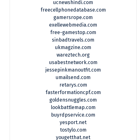
ucnewshindi.com
freecellphonedatabase.com
gamersrope.com
exellewebmedia.com
free-gamestop.com
sinbadtravels.com
ukmagzine.com
wareztech.org
usabestnetwork.com
jessepinkmanoutfit.com
umailsend.com
retarys.com
fasterformationcpf.com
goldensnuggles.com
lookbattlemap.com
buyrdpservice.com
yesport.net
tostylo.com
yougetthat.net