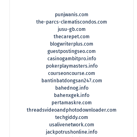
punjwanis.com
the-parcs-clematiscondos.com
jusu-gb.com
thecarepet.com
blogwriterplus.com
guestpostingseo.com
casinogambitpro.info
pokerplaymasters.info
courseoncourse.com
bantinbatdongsan247.com
bahednog.info
bahenxgek.info
pertamaskre.com
threadsvideoandphotodownloader.com
techgiddy.com
usalivenetwork.com
jackpotrushonline.info