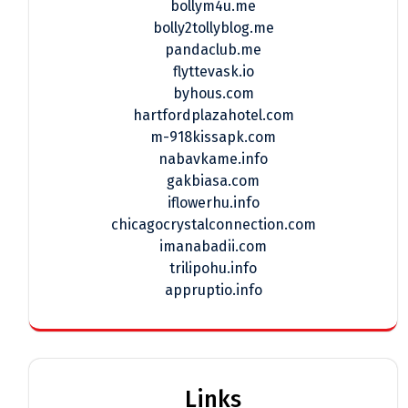
bollym4u.me
bolly2tollyblog.me
pandaclub.me
flyttevask.io
byhous.com
hartfordplazahotel.com
m-918kissapk.com
nabavkame.info
gakbiasa.com
iflowerhu.info
chicagocrystalconnection.com
imanabadii.com
trilipohu.info
appruptio.info
Links