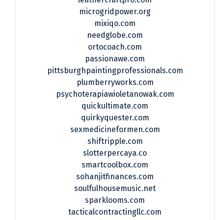
microgridpower.org
mixiqo.com
needglobe.com
ortocoach.com
passionawe.com
pittsburghpaintingprofessionals.com
plumberryworks.com
psychoterapiawioletanowak.com
quickultimate.com
quirkyquester.com
sexmedicineformen.com
shiftripple.com
slotterpercaya.co
smartcoolbox.com
sohanjitfinances.com
soulfulhousemusic.net
sparklooms.com
tacticalcontractingllc.com