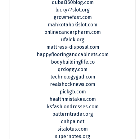
dubai360blog.com
lucky77slot.org
growmefast.com
mahkotahokislot.com
onlinecancerpharm.com
ufalek.org
mattress-disposal.com
happyflooringandcabinets.com
bodybuildinglife.co
qrdoggy.com
technologygud.com
realshocknews.com
pickgb.com
healthmistakes.com
ksfashiondresses.com
patterntrader.org
cnhpa.net
sitalotus.com
supernotes.org