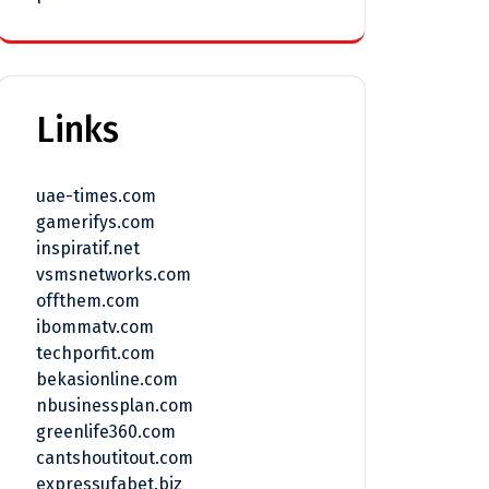
Links
uae-times.com
gamerifys.com
inspiratif.net
vsmsnetworks.com
offthem.com
ibommatv.com
techporfit.com
bekasionline.com
nbusinessplan.com
greenlife360.com
cantshoutitout.com
expressufabet.biz