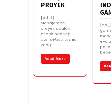
PROYEK
IN
GA
[ad_1]
Manajemen
[ad_1
proyek adalah
game
aspek penting
meng
dari setiap bisnis
evolu
yang…
pesa
bebe
Read More
Rea