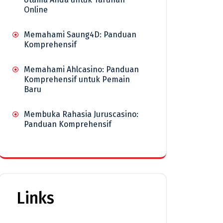
Online
Memahami Saung4D: Panduan
Komprehensif
Memahami Ahlcasino: Panduan
Komprehensif untuk Pemain
Baru
Membuka Rahasia Juruscasino:
Panduan Komprehensif
Links