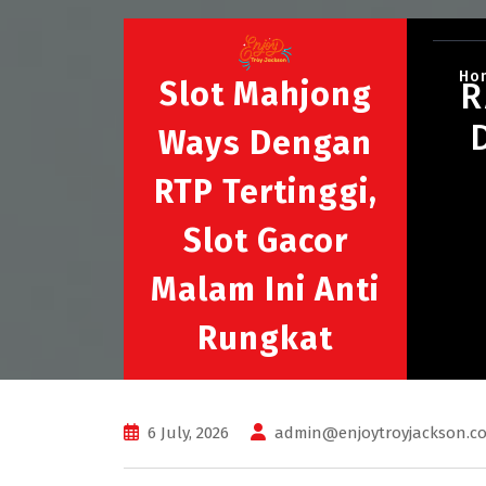
Skip
to
Ho
content
Slot Mahjong
R
Ways Dengan
RTP Tertinggi,
Slot Gacor
Malam Ini Anti
Rungkat
6 July, 2026
admin@enjoytroyjackson.c