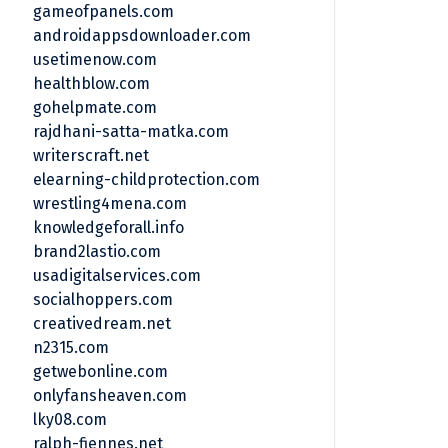
gameofpanels.com
androidappsdownloader.com
usetimenow.com
healthblow.com
gohelpmate.com
rajdhani-satta-matka.com
writerscraft.net
elearning-childprotection.com
wrestling4mena.com
knowledgeforall.info
brand2lastio.com
usadigitalservices.com
socialhoppers.com
creativedream.net
n2315.com
getwebonline.com
onlyfansheaven.com
lky08.com
ralph-fiennes.net