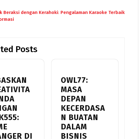
uk Beraksi dengan Kerahoki: Pengalaman Karaoke Terbaik
formasi
ated Posts
BASKAN
OWL77:
ATIVITA
MASA
ANDA
DEPAN
NGAN
KECERDASA
K555:
N BUATAN
ME
DALAM
ANGER DI
BISNIS