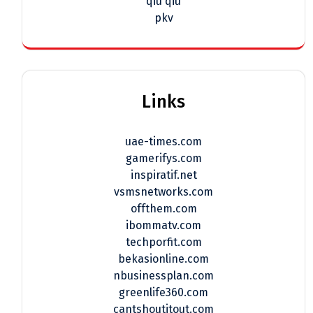
qiu qiu
pkv
Links
uae-times.com
gamerifys.com
inspiratif.net
vsmsnetworks.com
offthem.com
ibommatv.com
techporfit.com
bekasionline.com
nbusinessplan.com
greenlife360.com
cantshoutitout.com