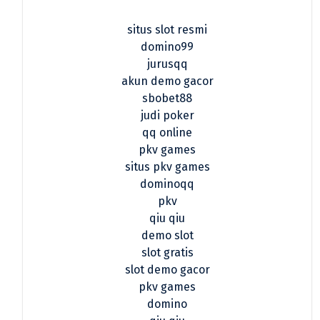
situs slot resmi
domino99
jurusqq
akun demo gacor
sbobet88
judi poker
qq online
pkv games
situs pkv games
dominoqq
pkv
qiu qiu
demo slot
slot gratis
slot demo gacor
pkv games
domino