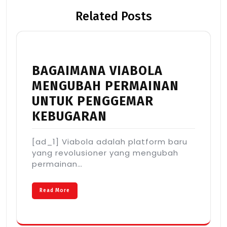
Related Posts
BAGAIMANA VIABOLA
MENGUBAH PERMAINAN
UNTUK PENGGEMAR
KEBUGARAN
[ad_1] Viabola adalah platform baru
yang revolusioner yang mengubah
permainan…
Read More