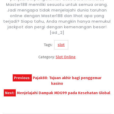
Master188 memiliki sesuatu untuk semua orang.
Jadi mengapa tidak menjelajahi dunia taruhan
online dengan Master188 dan lihat apa yang
terjadi? Siapa tahu, Anda mungkin hanya memukul
jackpot dan pergi dengan kemenangan besar!
[ad_2]
Tags:
slot
Category:
Slot Online
Post
Previous:
Pajak88: Tujuan akhir bagi penggemar
navigation
kasino
Next:
Menjelajahi Dampak MDG99 pada Kesehatan Global