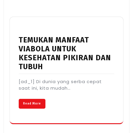
TEMUKAN MANFAAT
VIABOLA UNTUK
KESEHATAN PIKIRAN DAN
TUBUH
[ad_1] Di dunia yang serba cepat
saat ini, kita mudah…
Read More