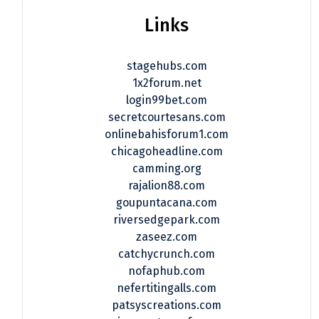
Links
stagehubs.com
1x2forum.net
login99bet.com
secretcourtesans.com
onlinebahisforum1.com
chicagoheadline.com
camming.org
rajalion88.com
goupuntacana.com
riversedgepark.com
zaseez.com
catchycrunch.com
nofaphub.com
nefertitingalls.com
patsyscreations.com