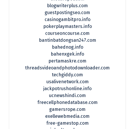
blogwriterplus.com
guestpostingseo.com
casinogambitpro.info
pokerplaymasters.info
courseoncourse.com
bantinbatdongsan247.com
bahednog.info
bahenxgek.info
pertamaskre.com
threadsvideoandphotodownloader.com
techgiddy.com
usalivenetwork.com
jackpotrushonline.info
ucnewshindi.com
freecellphonedatabase.com
gamersrope.com
exellewebmedia.com
free-gamestop.com