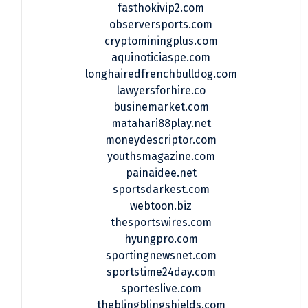
fasthokivip2.com
observersports.com
cryptominingplus.com
aquinoticiaspe.com
longhairedfrenchbulldog.com
lawyersforhire.co
businemarket.com
matahari88play.net
moneydescriptor.com
youthsmagazine.com
painaidee.net
sportsdarkest.com
webtoon.biz
thesportswires.com
hyungpro.com
sportingnewsnet.com
sportstime24day.com
sporteslive.com
theblingblingshields.com