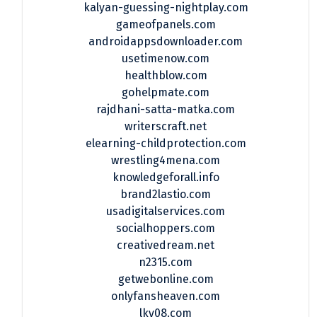
kalyan-guessing-nightplay.com
gameofpanels.com
androidappsdownloader.com
usetimenow.com
healthblow.com
gohelpmate.com
rajdhani-satta-matka.com
writerscraft.net
elearning-childprotection.com
wrestling4mena.com
knowledgeforall.info
brand2lastio.com
usadigitalservices.com
socialhoppers.com
creativedream.net
n2315.com
getwebonline.com
onlyfansheaven.com
lky08.com