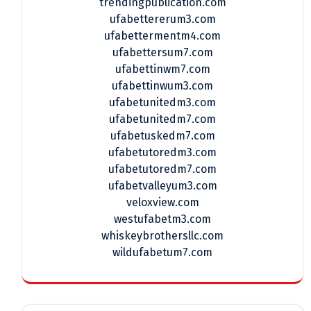
trendingpublication.com
ufabettererum3.com
ufabettermentm4.com
ufabettersum7.com
ufabettinwm7.com
ufabettinwum3.com
ufabetunitedm3.com
ufabetunitedm7.com
ufabetuskedm7.com
ufabetutoredm3.com
ufabetutoredm7.com
ufabetvalleyum3.com
veloxview.com
westufabetm3.com
whiskeybrothersllc.com
wildufabetum7.com