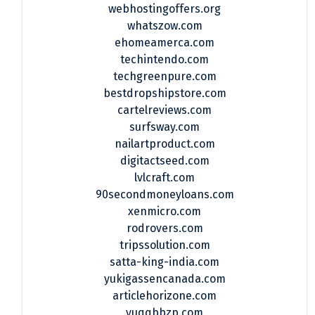
webhostingoffers.org
whatszow.com
ehomeamerca.com
techintendo.com
techgreenpure.com
bestdropshipstore.com
cartelreviews.com
surfsway.com
nailartproduct.com
digitactseed.com
lvlcraft.com
90secondmoneyloans.com
xenmicro.com
rodrovers.com
tripssolution.com
satta-king-india.com
yukigassencanada.com
articlehorizone.com
yuqqbbzp.com