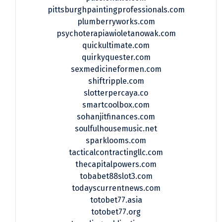
pittsburghpaintingprofessionals.com
plumberryworks.com
psychoterapiawioletanowak.com
quickultimate.com
quirkyquester.com
sexmedicineformen.com
shiftripple.com
slotterpercaya.co
smartcoolbox.com
sohanjitfinances.com
soulfulhousemusic.net
sparklooms.com
tacticalcontractingllc.com
thecapitalpowers.com
tobabet88slot3.com
todayscurrentnews.com
totobet77.asia
totobet77.org