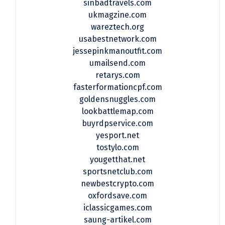
sinbadtravels.com
ukmagzine.com
wareztech.org
usabestnetwork.com
jessepinkmanoutfit.com
umailsend.com
retarys.com
fasterformationcpf.com
goldensnuggles.com
lookbattlemap.com
buyrdpservice.com
yesport.net
tostylo.com
yougetthat.net
sportsnetclub.com
newbestcrypto.com
oxfordsave.com
iclassicgames.com
saung-artikel.com