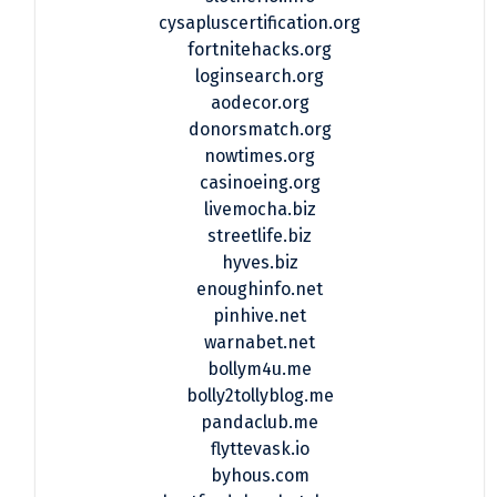
cysapluscertification.org
fortnitehacks.org
loginsearch.org
aodecor.org
donorsmatch.org
nowtimes.org
casinoeing.org
livemocha.biz
streetlife.biz
hyves.biz
enoughinfo.net
pinhive.net
warnabet.net
bollym4u.me
bolly2tollyblog.me
pandaclub.me
flyttevask.io
byhous.com