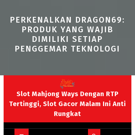
PERKENALKAN DRAGON69:
PRODUK YANG WAJIB
DIMILIKI SETIAP
PENGGEMAR TEKNOLOGI
Skip
to
content
Slot Mahjong Ways Dengan RTP
Tertinggi, Slot Gacor Malam Ini Anti
Rungkat