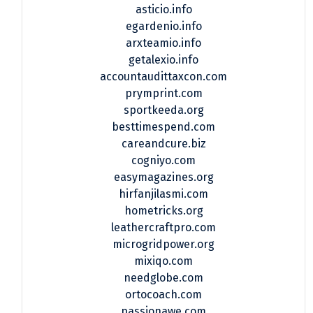
asticio.info
egardenio.info
arxteamio.info
getalexio.info
accountaudittaxcon.com
prymprint.com
sportkeeda.org
besttimespend.com
careandcure.biz
cogniyo.com
easymagazines.org
hirfanjilasmi.com
hometricks.org
leathercraftpro.com
microgridpower.org
mixiqo.com
needglobe.com
ortocoach.com
passionawe.com