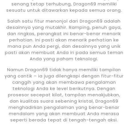
senang tetap terhubung, Dragon69 memiliki
sesuatu untuk ditawarkan kepada semua orang.
Salah satu fitur menonjol dari Dragon69 adalah
desainnya yang mutakhir. Ramping, penuh gaya,
dan ringkas, perangkat ini benar-benar menarik
perhatian. Ini pasti akan menarik perhatian ke
mana pun Anda pergi, dan desainnya yang unik
pasti akan membuat Anda iri pada semua teman
Anda yang paham teknologi.
Namun Dragon69 tidak hanya memiliki tampilan
yang cantik – ia juga dilengkapi dengan fitur-fitur
canggih yang akan membawa pengalaman
teknologi Anda ke level berikutnya. Dengan
prosesor secepat kilat, tampilan menakjubkan,
dan kualitas suara sebening kristal, Dragon69
menghadirkan pengalaman yang benar-benar
mendalam yang akan membuat Anda merasa
seperti berada tepat di tengah-tengah aksi.