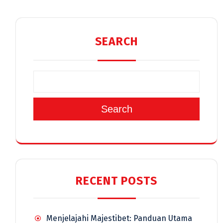
SEARCH
Search
RECENT POSTS
Menjelajahi Majestibet: Panduan Utama