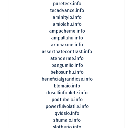
puretecx.info
tecadvance.info
aminityio.info
amiolahu.info
ampacheme.info
ampullahu.info
aromaxme.info
asserthatecontrast.info
atenderme.info
bangumiio.info
bekosunhu.info
beneficialgrandiose.info
blomaio.info
dosellinfoplete.info
podtubeio.info
powerfulvolatile.info
qvidsio.info
shumaio.info
slotherio.info