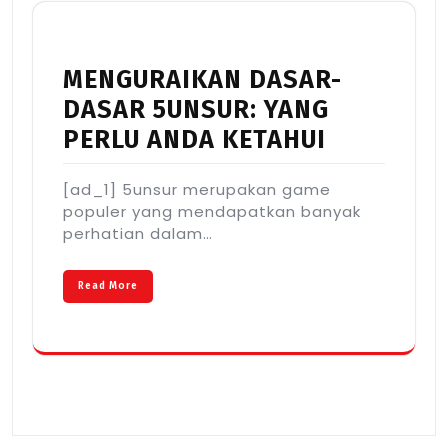
MENGURAIKAN DASAR-
DASAR 5UNSUR: YANG
PERLU ANDA KETAHUI
[ad_1] 5unsur merupakan game
populer yang mendapatkan banyak
perhatian dalam…
Read More