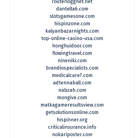
routerloggnet.net
dantella6.com
slotsgamesone.com
hispinzone.com
kalyanbazarnights.com
top-online-casino-usa.com
honghuidoor.com
flowingtravel.com
nineniki.com
brandiospecialists.com
medicalcare7.com
adtennaball.com
nabzah.com
mongive.com
matkagameresultsview.com
getsolutionsonline.com
hispinner.org
criticalinsurance.info
nokariposter.com