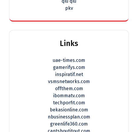
qiu qiu
pkv
Links
uae-times.com
gamerifys.com
inspiratif.net
vsmsnetworks.com
offthem.com
ibommatv.com
techporfit.com
bekasionline.com
nbusinessplan.com
greenlife360.com
cantshoutitout.com