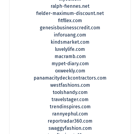
ralph-fiennes.net
fielder-maximum-discount.net
fitfllex.com
genesisbusinesscredit.com
inforuang.com
kindsmarket.com
luvelylife.com
macramb.com
mypet-diary.com
oxweekly.com
panamacitydeckcontractors.com
westfashions.com
toolshandy.com
travelstager.com
trendinspires.com
rannyephul.com
reportradar360.com
swaggyfashion.com