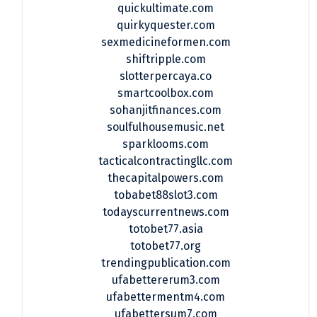
quickultimate.com
quirkyquester.com
sexmedicineformen.com
shiftripple.com
slotterpercaya.co
smartcoolbox.com
sohanjitfinances.com
soulfulhousemusic.net
sparklooms.com
tacticalcontractingllc.com
thecapitalpowers.com
tobabet88slot3.com
todayscurrentnews.com
totobet77.asia
totobet77.org
trendingpublication.com
ufabettererum3.com
ufabettermentm4.com
ufabettersum7.com