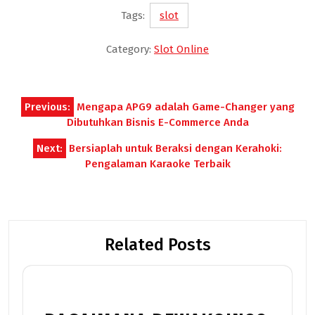
Tags:
slot
Category:
Slot Online
Post
Previous:
Mengapa APG9 adalah Game-Changer yang
navigation
Dibutuhkan Bisnis E-Commerce Anda
Next:
Bersiaplah untuk Beraksi dengan Kerahoki:
Pengalaman Karaoke Terbaik
Related Posts