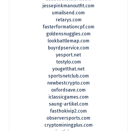
jessepinkmanoutfit.com
umailsend.com
retarys.com
fasterformationcpf.com
goldensnuggles.com
lookbattlemap.com
buyrdpservice.com
yesport.net
tostylo.com
yougetthat.net
sportsnetclub.com
newbestcrypto.com
oxfordsave.com
iclassicgames.com
saung-artikel.com
fasthokivip2.com
observersports.com
cryptominingplus.com