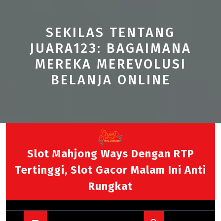
SEKILAS TENTANG
JUARA123: BAGAIMANA
MEREKA MEREVOLUSI
BELANJA ONLINE
Skip
to
content
Slot Mahjong Ways Dengan RTP
Tertinggi, Slot Gacor Malam Ini Anti
Rungkat