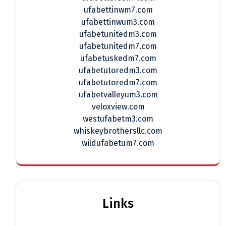
ufabettinwm7.com
ufabettinwum3.com
ufabetunitedm3.com
ufabetunitedm7.com
ufabetuskedm7.com
ufabetutoredm3.com
ufabetutoredm7.com
ufabetvalleyum3.com
veloxview.com
westufabetm3.com
whiskeybrothersllc.com
wildufabetum7.com
Links