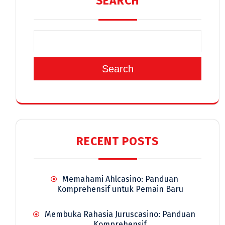
SEARCH
Search
RECENT POSTS
Memahami Ahlcasino: Panduan
Komprehensif untuk Pemain Baru
Membuka Rahasia Juruscasino: Panduan
Komprehensif