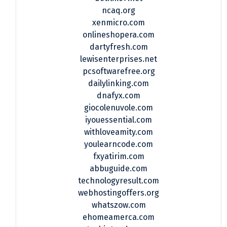
ncaq.org
xenmicro.com
onlineshopera.com
dartyfresh.com
lewisenterprises.net
pcsoftwarefree.org
dailylinking.com
dnafyx.com
giocolenuvole.com
iyouessential.com
withloveamity.com
youlearncode.com
fxyatirim.com
abbuguide.com
technologyresult.com
webhostingoffers.org
whatszow.com
ehomeamerca.com