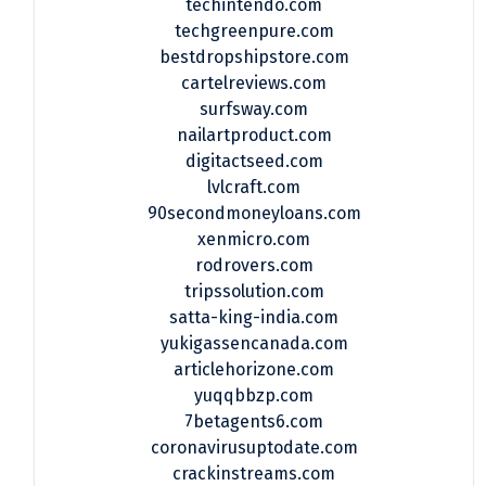
techintendo.com
techgreenpure.com
bestdropshipstore.com
cartelreviews.com
surfsway.com
nailartproduct.com
digitactseed.com
lvlcraft.com
90secondmoneyloans.com
xenmicro.com
rodrovers.com
tripssolution.com
satta-king-india.com
yukigassencanada.com
articlehorizone.com
yuqqbbzp.com
7betagents6.com
coronavirusuptodate.com
crackinstreams.com