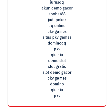
jurusqq
akun demo gacor
sbobet88
judi poker
qq online
pkv games
situs pkv games
dominoqq
pkv
qiu qiu
demo slot
slot gratis
slot demo gacor
pkv games
domino
qiu qiu
pkv