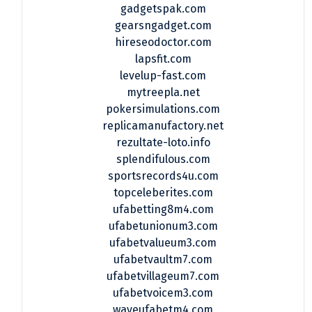
gadgetspak.com
gearsngadget.com
hireseodoctor.com
lapsfit.com
levelup-fast.com
mytreepla.net
pokersimulations.com
replicamanufactory.net
rezultate-loto.info
splendifulous.com
sportsrecords4u.com
topceleberites.com
ufabetting8m4.com
ufabetunionum3.com
ufabetvalueum3.com
ufabetvaultm7.com
ufabetvillageum7.com
ufabetvoicem3.com
waveufabetm4.com