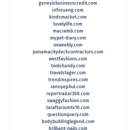
genesisbusinesscredit.com
inforuang.com
kindsmarket.com
luvelylife.com
macramb.com
mypet-diary.com
oxweekly.com
panamacitydeckcontractors.com
westfashions.com
toolshandy.com
travelstager.com
trendinspires.com
rannyephul.com
reportradar360.com
swaggyfashion.com
taraftariumtv10.com
questionquery.com
bodybuildinglegend.com
brilliant-nails.com