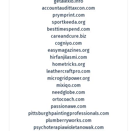
getalexio.info
accountaudittaxcon.com
prymprint.com
sportkeeda.org
besttimespend.com
careandcure.biz
cogniyo.com
easymagazines.org
hirfanjilasmi.com
hometricks.org
leathercraftpro.com
microgridpower.org
mixiqo.com
needglobe.com
ortocoach.com
passionawe.com
pittsburghpaintingprofessionals.com
plumberryworks.com
psychoterapiawioletanowak.com