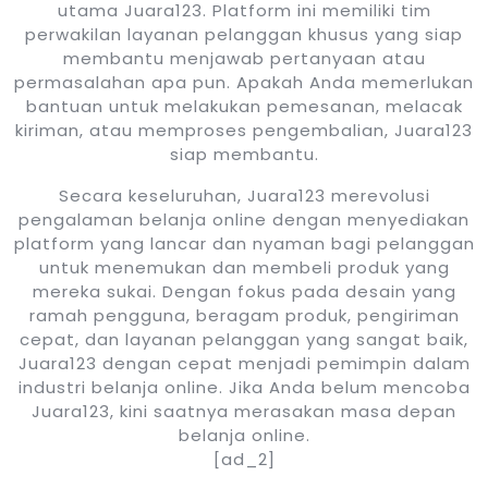
utama Juara123. Platform ini memiliki tim
perwakilan layanan pelanggan khusus yang siap
membantu menjawab pertanyaan atau
permasalahan apa pun. Apakah Anda memerlukan
bantuan untuk melakukan pemesanan, melacak
kiriman, atau memproses pengembalian, Juara123
siap membantu.
Secara keseluruhan, Juara123 merevolusi
pengalaman belanja online dengan menyediakan
platform yang lancar dan nyaman bagi pelanggan
untuk menemukan dan membeli produk yang
mereka sukai. Dengan fokus pada desain yang
ramah pengguna, beragam produk, pengiriman
cepat, dan layanan pelanggan yang sangat baik,
Juara123 dengan cepat menjadi pemimpin dalam
industri belanja online. Jika Anda belum mencoba
Juara123, kini saatnya merasakan masa depan
belanja online.
[ad_2]