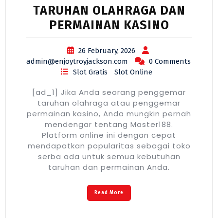
TARUHAN OLAHRAGA DAN
PERMAINAN KASINO
26 February, 2026
admin@enjoytroyjackson.com
0 Comments
Slot Gratis
Slot Online
[ad_1] Jika Anda seorang penggemar
taruhan olahraga atau penggemar
permainan kasino, Anda mungkin pernah
mendengar tentang Master188.
Platform online ini dengan cepat
mendapatkan popularitas sebagai toko
serba ada untuk semua kebutuhan
taruhan dan permainan Anda.
Read More