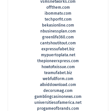
vsmsnetworks.com
offthem.com
ibommatv.com
techporfit.com
bekasionline.com
nbusinessplan.com
greenlife360.com
cantshoutitout.com
expressufabet.biz
mypuertoplata.net
thepioneerxpress.com
howtofixissue.com
teamufabet.biz
webfullform.com
allviddownload.com
decorsmag.com
gamblingcasinonews.com
universitiesofamerica.net
progameofbrands.com