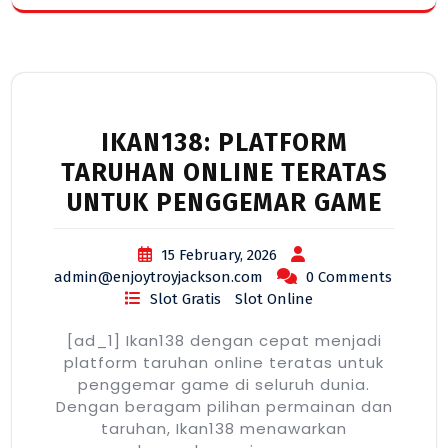
IKAN138: PLATFORM
TARUHAN ONLINE TERATAS
UNTUK PENGGEMAR GAME
15 February, 2026
admin@enjoytroyjackson.com
0 Comments
Slot Gratis
Slot Online
[ad_1] Ikan138 dengan cepat menjadi
platform taruhan online teratas untuk
penggemar game di seluruh dunia.
Dengan beragam pilihan permainan dan
taruhan, Ikan138 menawarkan