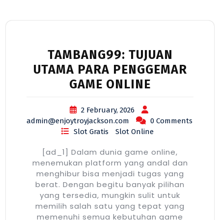
TAMBANG99: TUJUAN
UTAMA PARA PENGGEMAR
GAME ONLINE
2 February, 2026
admin@enjoytroyjackson.com
0 Comments
Slot Gratis
Slot Online
[ad_1] Dalam dunia game online,
menemukan platform yang andal dan
menghibur bisa menjadi tugas yang
berat. Dengan begitu banyak pilihan
yang tersedia, mungkin sulit untuk
memilih salah satu yang tepat yang
memenuhi semua kebutuhan game