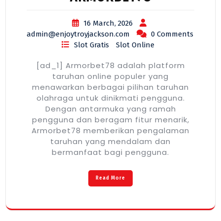
16 March, 2026
admin@enjoytroyjackson.com
0 Comments
Slot Gratis
Slot Online
[ad_1] Armorbet78 adalah platform
taruhan online populer yang
menawarkan berbagai pilihan taruhan
olahraga untuk dinikmati pengguna.
Dengan antarmuka yang ramah
pengguna dan beragam fitur menarik,
Armorbet78 memberikan pengalaman
taruhan yang mendalam dan
bermanfaat bagi pengguna.
Read More