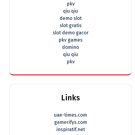
pkv
qiu qiu
demo slot
slot gratis
slot demo gacor
pkv games
domino
qiu qiu
pkv
Links
uae-times.com
gamerifys.com
inspiratif.net