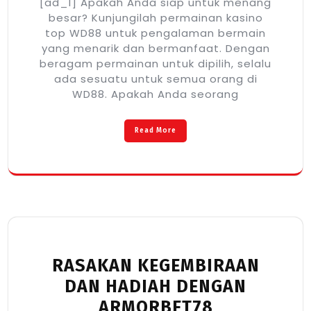
[ad_1] Apakah Anda siap untuk menang
besar? Kunjungilah permainan kasino
top WD88 untuk pengalaman bermain
yang menarik dan bermanfaat. Dengan
beragam permainan untuk dipilih, selalu
ada sesuatu untuk semua orang di
WD88. Apakah Anda seorang
Read More
RASAKAN KEGEMBIRAAN
DAN HADIAH DENGAN
ARMORBET78