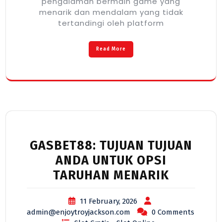
pengalaman bermain game yang
menarik dan mendalam yang tidak
tertandingi oleh platform
Read More
GASBET88: TUJUAN TUJUAN
ANDA UNTUK OPSI
TARUHAN MENARIK
11 February, 2026
admin@enjoytroyjackson.com
0 Comments