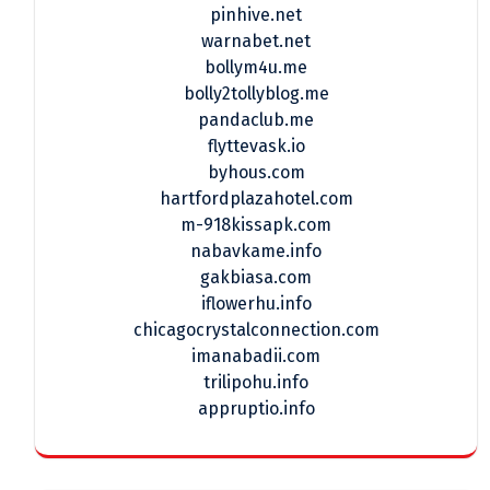
pinhive.net
warnabet.net
bollym4u.me
bolly2tollyblog.me
pandaclub.me
flyttevask.io
byhous.com
hartfordplazahotel.com
m-918kissapk.com
nabavkame.info
gakbiasa.com
iflowerhu.info
chicagocrystalconnection.com
imanabadii.com
trilipohu.info
appruptio.info