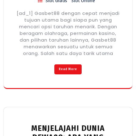
Slot Gratis
Slot Online
[ad_1] Gasbet88 dengan cepat menjadi
tujuan utama bagi siapa pun yang
mencari opsi taruhan menarik. Dengan
beragam olahraga, permainan kasino,
dan pilihan taruhan lainnya, Gasbet88
menawarkan sesuatu untuk semua
orang. Salah satu daya tarik utama
Read More
MENJELAJAHI DUNIA