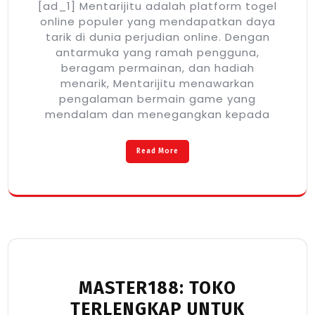
[ad_1] Mentarijitu adalah platform togel
online populer yang mendapatkan daya
tarik di dunia perjudian online. Dengan
antarmuka yang ramah pengguna,
beragam permainan, dan hadiah
menarik, Mentarijitu menawarkan
pengalaman bermain game yang
mendalam dan menegangkan kepada
Read More
MASTER188: TOKO
TERLENGKAP UNTUK