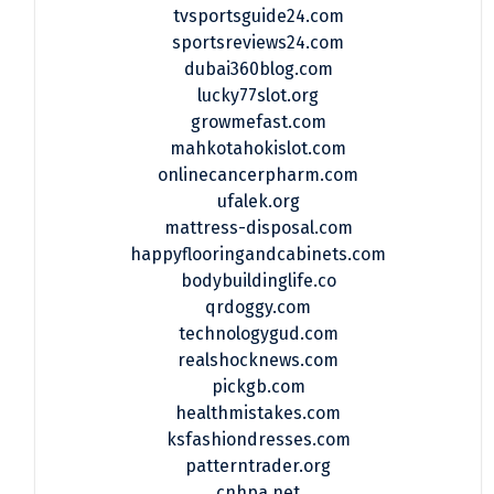
tvsportsguide24.com
sportsreviews24.com
dubai360blog.com
lucky77slot.org
growmefast.com
mahkotahokislot.com
onlinecancerpharm.com
ufalek.org
mattress-disposal.com
happyflooringandcabinets.com
bodybuildinglife.co
qrdoggy.com
technologygud.com
realshocknews.com
pickgb.com
healthmistakes.com
ksfashiondresses.com
patterntrader.org
cnhpa.net